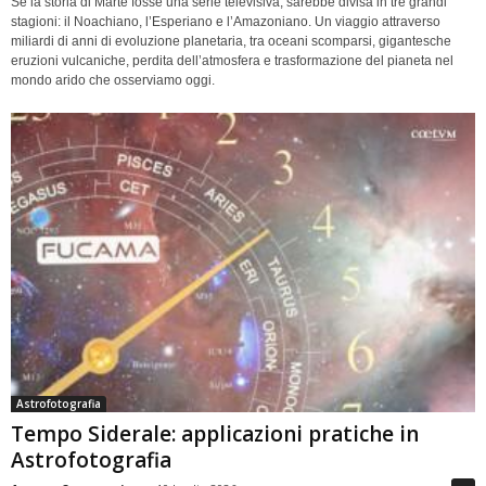
Se la storia di Marte fosse una serie televisiva, sarebbe divisa in tre grandi
stagioni: il Noachiano, l’Esperiano e l’Amazoniano. Un viaggio attraverso
miliardi di anni di evoluzione planetaria, tra oceani scomparsi, gigantesche
eruzioni vulcaniche, perdita dell’atmosfera e trasformazione del pianeta nel
mondo arido che osserviamo oggi.
Astrofotografia
Tempo Siderale: applicazioni pratiche in
Astrofotografia