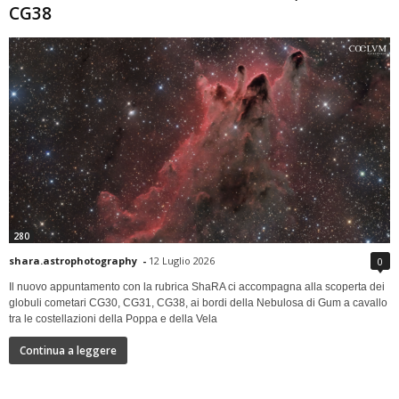
CG38
280
shara.astrophotography
-
12 Luglio 2026
0
Il nuovo appuntamento con la rubrica ShaRA ci accompagna alla scoperta dei
globuli cometari CG30, CG31, CG38, ai bordi della Nebulosa di Gum a cavallo
tra le costellazioni della Poppa e della Vela
Continua a leggere