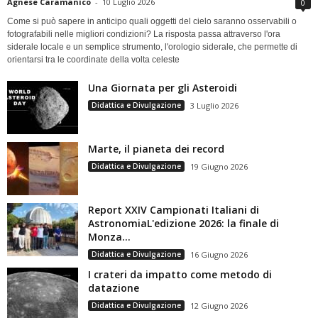
Agnese Caramanico
-
10 Luglio 2026
0
Come si può sapere in anticipo quali oggetti del cielo saranno osservabili o
fotografabili nelle migliori condizioni? La risposta passa attraverso l'ora
siderale locale e un semplice strumento, l'orologio siderale, che permette di
orientarsi tra le coordinate della volta celeste
Una Giornata per gli Asteroidi
Didattica e Divulgazione
3 Luglio 2026
Marte, il pianeta dei record
Didattica e Divulgazione
19 Giugno 2026
Report XXIV Campionati Italiani di
AstronomiaL'edizione 2026: la finale di
Monza...
Didattica e Divulgazione
16 Giugno 2026
I crateri da impatto come metodo di
datazione
Didattica e Divulgazione
12 Giugno 2026