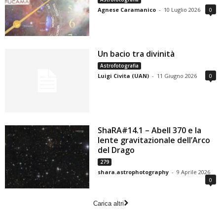
Agnese Caramanico
-
10 Luglio 2026
0
Un bacio tra divinità
Astrofotografia
Luigi Civita (UAN)
-
11 Giugno 2026
0
ShaRA#14.1 – Abell 370 e la
lente gravitazionale dell’Arco
del Drago
279
shara.astrophotography
-
9 Aprile 2026
0
Carica altri