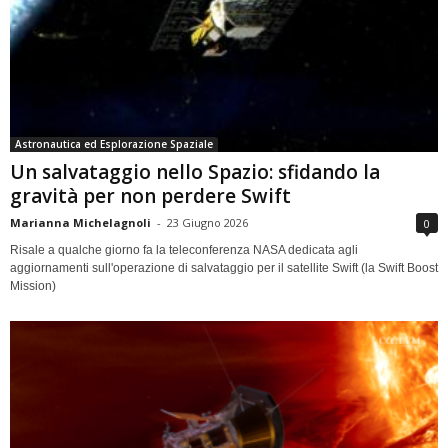
Astronautica ed Esplorazione Spaziale
Un salvataggio nello Spazio: sfidando la
gravità per non perdere Swift
Marianna Michelagnoli
-
23 Giugno 2026
0
Risale a qualche giorno fa la teleconferenza NASA dedicata agli
aggiornamenti sull'operazione di salvataggio per il satellite Swift (la Swift Boost
Mission)