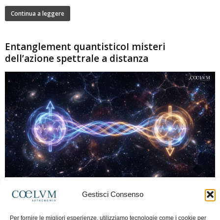
Continua a leggere
Entanglement quantisticoI misteri
dell’azione spettrale a distanza
280
Gestisci Consenso
Marco Lorrai
-
15 Giugno 2026
0
L'entanglement quantistico è uno dei fenomeni più sorprendenti della fisica
Per fornire le migliori esperienze, utilizziamo tecnologie come i cookie per
moderna: due particelle possono mostrare correlazioni che sembrano ignorare