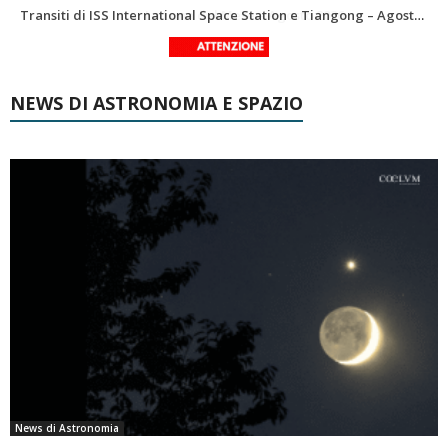
Le costellazioni di Agosto 2026: Delfino
La Luna del Mese – Agosto 2026
NEWS DI ASTRONOMIA E SPAZIO
News di Astronomia