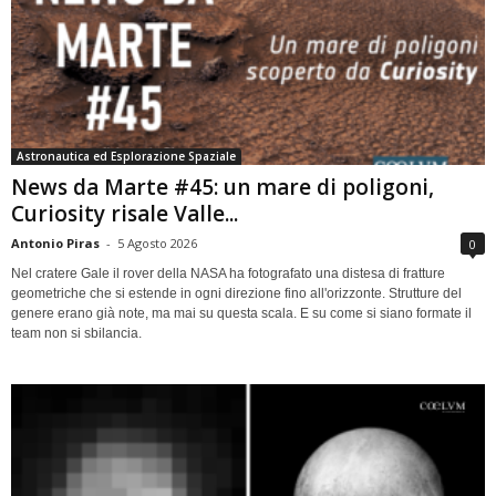
Astronautica ed Esplorazione Spaziale
News da Marte #45: un mare di poligoni,
Curiosity risale Valle...
Antonio Piras
-
5 Agosto 2026
0
Nel cratere Gale il rover della NASA ha fotografato una distesa di fratture
geometriche che si estende in ogni direzione fino all'orizzonte. Strutture del
genere erano già note, ma mai su questa scala. E su come si siano formate il
team non si sbilancia.