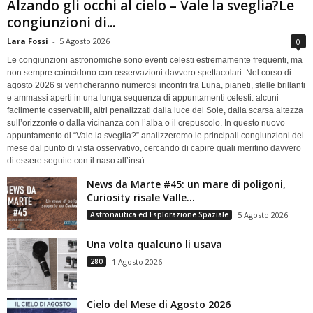
Alzando gli occhi al cielo – Vale la sveglia?Le
congiunzioni di...
Lara Fossi
-
5 Agosto 2026
0
Le congiunzioni astronomiche sono eventi celesti estremamente frequenti, ma
non sempre coincidono con osservazioni davvero spettacolari. Nel corso di
agosto 2026 si verificheranno numerosi incontri tra Luna, pianeti, stelle brillanti
e ammassi aperti in una lunga sequenza di appuntamenti celesti: alcuni
facilmente osservabili, altri penalizzati dalla luce del Sole, dalla scarsa altezza
sull’orizzonte o dalla vicinanza con l’alba o il crepuscolo. In questo nuovo
appuntamento di “Vale la sveglia?” analizzeremo le principali congiunzioni del
mese dal punto di vista osservativo, cercando di capire quali meritino davvero
di essere seguite con il naso all’insù.
News da Marte #45: un mare di poligoni,
Curiosity risale Valle...
Astronautica ed Esplorazione Spaziale
5 Agosto 2026
Una volta qualcuno li usava
280
1 Agosto 2026
Cielo del Mese di Agosto 2026