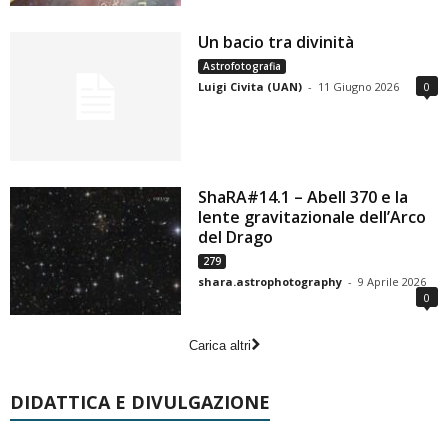
Un bacio tra divinità
Astrofotografia
Luigi Civita (UAN)
-
11 Giugno 2026
0
ShaRA#14.1 – Abell 370 e la
lente gravitazionale dell’Arco
del Drago
279
shara.astrophotography
-
9 Aprile 2026
0
Carica altri
DIDATTICA E DIVULGAZIONE