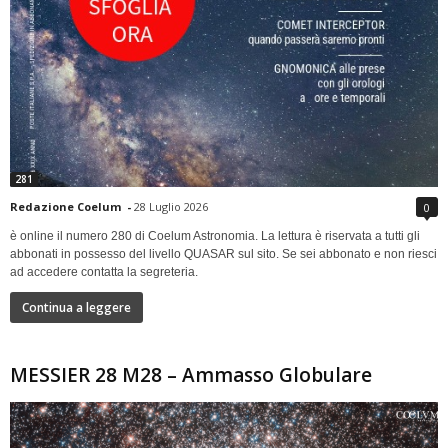
281
Redazione Coelum
-
28 Luglio 2026
0
è online il numero 280 di Coelum Astronomia. La lettura è riservata a tutti gli
abbonati in possesso del livello QUASAR sul sito. Se sei abbonato e non riesci
ad accedere contatta la segreteria.
Continua a leggere
MESSIER 28 M28 – Ammasso Globulare