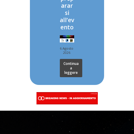
arar
si
all’ev
ento
6 Agosto
2026
Continua
a
leggere