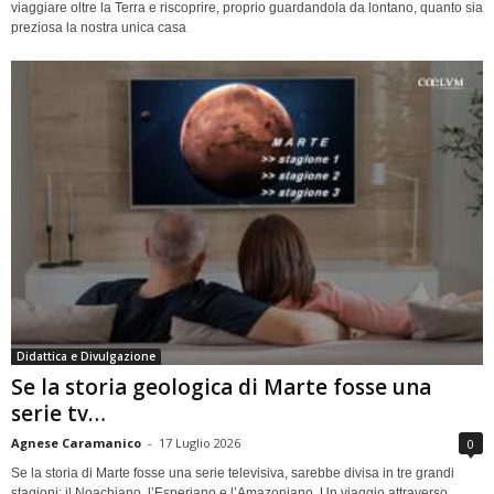
viaggiare oltre la Terra e riscoprire, proprio guardandola da lontano, quanto sia
preziosa la nostra unica casa
Didattica e Divulgazione
Se la storia geologica di Marte fosse una
serie tv…
Agnese Caramanico
-
17 Luglio 2026
0
Se la storia di Marte fosse una serie televisiva, sarebbe divisa in tre grandi
stagioni: il Noachiano, l’Esperiano e l’Amazoniano. Un viaggio attraverso