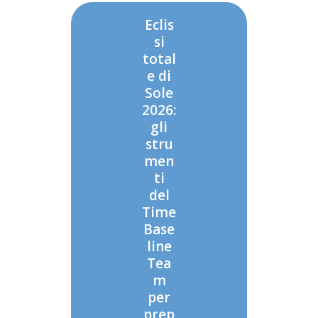
Eclis
si
total
e di
Sole
2026:
gli
stru
men
ti
del
Time
Base
line
Tea
m
per
prep