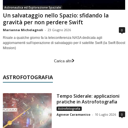
Astronautica ed Esplorazione Spaziale
Un salvataggio nello Spazio: sfidando la
gravità per non perdere Swift
Marianna Michelagnoli
-
23 Giugno 2026
0
Risale a qualche giorno fa la teleconferenza NASA dedicata agli
aggiornamenti sull'operazione di salvataggio per il satellite Swift (la Swift Boost
Mission)
Carica altri
ASTROFOTOGRAFIA
Tempo Siderale: applicazioni
pratiche in Astrofotografia
Astrofotografia
Agnese Caramanico
-
10 Luglio 2026
0