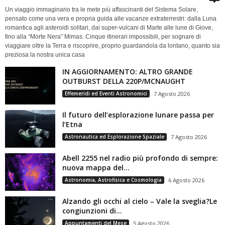
Un viaggio immaginario tra le mete più affascinanti del Sistema Solare,
pensato come una vera e propria guida alle vacanze extraterrestri: dalla Luna
romantica agli asteroidi solitari, dai super-vulcani di Marte alle lune di Giove,
fino alla “Morte Nera” Mimas. Cinque itinerari impossibili, per sognare di
viaggiare oltre la Terra e riscoprire, proprio guardandola da lontano, quanto sia
preziosa la nostra unica casa
IN AGGIORNAMENTO: ALTRO GRANDE
OUTBURST DELLA 220P/MCNAUGHT
Effemeridi ed Eventi Astronomici
7 Agosto 2026
Il futuro dell’esplorazione lunare passa per
l’Etna
Astronautica ed Esplorazione Spaziale
7 Agosto 2026
Abell 2255 nel radio più profondo di sempre:
nuova mappa del...
Astronomia, Astrofisica e Cosmologia
6 Agosto 2026
Alzando gli occhi al cielo – Vale la sveglia?Le
congiunzioni di...
Appuntamenti del Mese
5 Agosto 2026