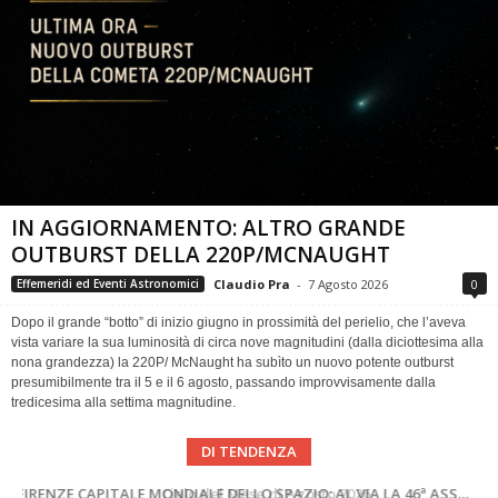
IN AGGIORNAMENTO: ALTRO GRANDE
OUTBURST DELLA 220P/MCNAUGHT
Claudio Pra
-
7 Agosto 2026
0
Effemeridi ed Eventi Astronomici
Dopo il grande “botto” di inizio giugno in prossimità del perielio, che l’aveva
vista variare la sua luminosità di circa nove magnitudini (dalla diciottesima alla
nona grandezza) la 220P/ McNaught ha subìto un nuovo potente outburst
presumibilmente tra il 5 e il 6 agosto, passando improvvisamente dalla
tredicesima alla settima magnitudine.
DI TENDENZA
SUPERNOVAE aggiornamenti del mese – Agosto 2026
Cielo del Mese di Agosto 2026