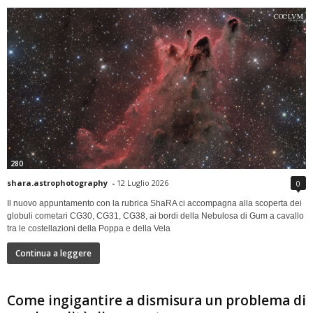
280
shara.astrophotography
-
12 Luglio 2026
0
Il nuovo appuntamento con la rubrica ShaRA ci accompagna alla scoperta dei
globuli cometari CG30, CG31, CG38, ai bordi della Nebulosa di Gum a cavallo
tra le costellazioni della Poppa e della Vela
Continua a leggere
Come ingigantire a dismisura un problema di