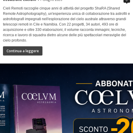
Cieli Remoti raccoglie cinque anni di attività del progetto ShaRA (Shared
Remote Astrophotography), un'esperienza unica di collaborazione tra astrofili e
astrofotografi impegnati nell'esplorazione del cielo australe attraverso grandi
telescopi remoti in Cile e Namibia. Con 22 progetti, 34 autori, 493 ore di
acquisizione e oltre 330 elaborazioni, il volume racconta immagini, tecniche,
ricerca e lavoro di squadra dietro alcune delle più spettacolari meraviglie del
cielo profondo.
Continua a leggere