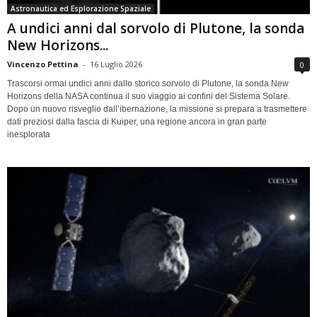
Astronautica ed Esplorazione Spaziale
A undici anni dal sorvolo di Plutone, la sonda
New Horizons...
Vincenzo Pettina
-
16 Luglio 2026
0
Trascorsi ormai undici anni dallo storico sorvolo di Plutone, la sonda New
Horizons della NASA continua il suo viaggio ai confini del Sistema Solare.
Dopo un nuovo risveglio dall’ibernazione, la missione si prepara a trasmettere
dati preziosi dalla fascia di Kuiper, una regione ancora in gran parte
inesplorata