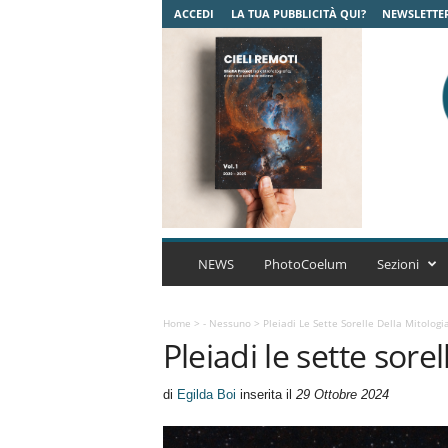
ACCEDI
LA TUA PUBBLICITÀ QUI?
NEWSLETTE
C
o
NEWS
PhotoCoelum
Sezioni
e
l
u
Home
>
- Nessuno
>
Pleiadi Le Sette Sorelle Della Mitologi
Pleiadi le sette sore
m
A
s
di
Egilda Boi
inserita il
29 Ottobre 2024
t
r
o