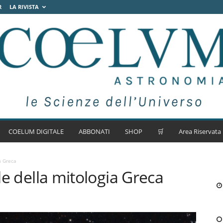
R
LA RIVISTA
COELUM DIGITALE
ABBONATI
SHOP
🛒
Area Riservata
a Greca
lle della mitologia Greca