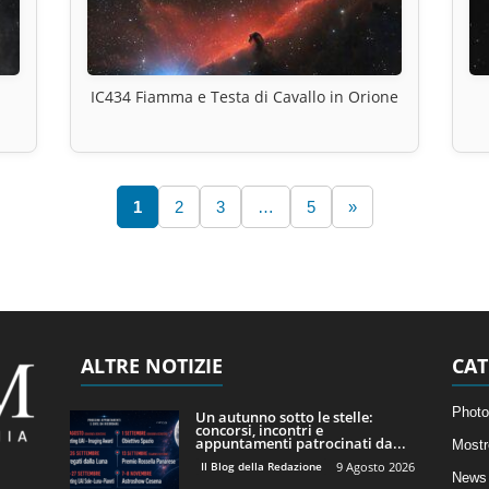
IC434 Fiamma e Testa di Cavallo in Orione
1
2
3
…
5
»
ALTRE NOTIZIE
CAT
Photo
Un autunno sotto le stelle:
concorsi, incontri e
appuntamenti patrocinati da...
Mostr
Il Blog della Redazione
9 Agosto 2026
News 