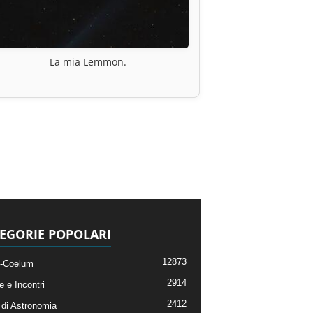
La mia Lemmon.
EGORIE POPOLARI
12873
-Coelum
2914
e e Incontri
2412
di Astronomia