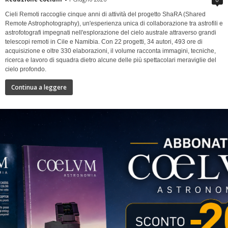
Cieli Remoti raccoglie cinque anni di attività del progetto ShaRA (Shared
Remote Astrophotography), un'esperienza unica di collaborazione tra astrofili e
astrofotografi impegnati nell'esplorazione del cielo australe attraverso grandi
telescopi remoti in Cile e Namibia. Con 22 progetti, 34 autori, 493 ore di
acquisizione e oltre 330 elaborazioni, il volume racconta immagini, tecniche,
ricerca e lavoro di squadra dietro alcune delle più spettacolari meraviglie del
cielo profondo.
Continua a leggere