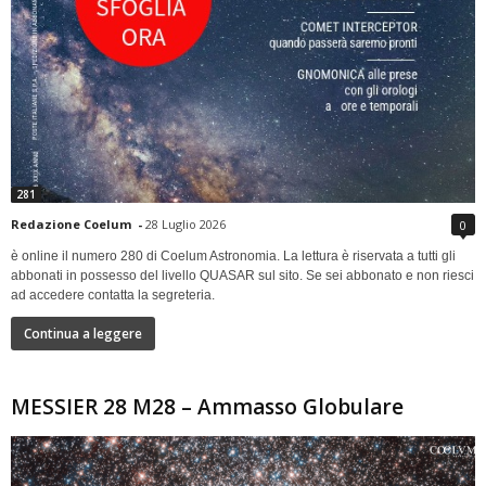
281
Redazione Coelum
-
28 Luglio 2026
0
è online il numero 280 di Coelum Astronomia. La lettura è riservata a tutti gli
abbonati in possesso del livello QUASAR sul sito. Se sei abbonato e non riesci
ad accedere contatta la segreteria.
Continua a leggere
MESSIER 28 M28 – Ammasso Globulare