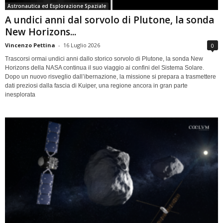
Astronautica ed Esplorazione Spaziale
A undici anni dal sorvolo di Plutone, la sonda
New Horizons...
Vincenzo Pettina
-
16 Luglio 2026
0
Trascorsi ormai undici anni dallo storico sorvolo di Plutone, la sonda New
Horizons della NASA continua il suo viaggio ai confini del Sistema Solare.
Dopo un nuovo risveglio dall’ibernazione, la missione si prepara a trasmettere
dati preziosi dalla fascia di Kuiper, una regione ancora in gran parte
inesplorata