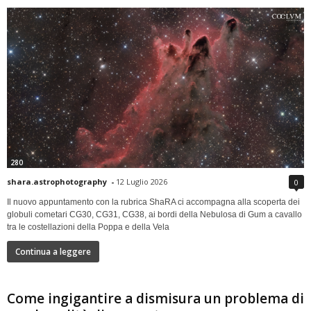
280
shara.astrophotography
-
12 Luglio 2026
0
Il nuovo appuntamento con la rubrica ShaRA ci accompagna alla scoperta dei
globuli cometari CG30, CG31, CG38, ai bordi della Nebulosa di Gum a cavallo
tra le costellazioni della Poppa e della Vela
Continua a leggere
Come ingigantire a dismisura un problema di