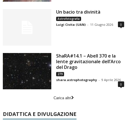
Un bacio tra divinità
Astrofotografia
Luigi Civita (UAN)
-
11 Giugno 2026
0
ShaRA#14.1 – Abell 370 e la
lente gravitazionale dell’Arco
del Drago
279
shara.astrophotography
-
9 Aprile 2026
0
Carica altri
DIDATTICA E DIVULGAZIONE