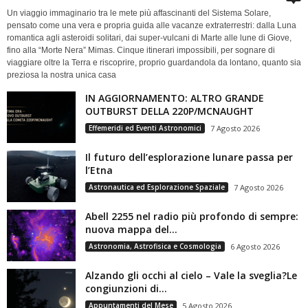
Un viaggio immaginario tra le mete più affascinanti del Sistema Solare,
pensato come una vera e propria guida alle vacanze extraterrestri: dalla Luna
romantica agli asteroidi solitari, dai super-vulcani di Marte alle lune di Giove,
fino alla “Morte Nera” Mimas. Cinque itinerari impossibili, per sognare di
viaggiare oltre la Terra e riscoprire, proprio guardandola da lontano, quanto sia
preziosa la nostra unica casa
IN AGGIORNAMENTO: ALTRO GRANDE
OUTBURST DELLA 220P/MCNAUGHT
Effemeridi ed Eventi Astronomici
7 Agosto 2026
Il futuro dell’esplorazione lunare passa per
l’Etna
Astronautica ed Esplorazione Spaziale
7 Agosto 2026
Abell 2255 nel radio più profondo di sempre:
nuova mappa del...
Astronomia, Astrofisica e Cosmologia
6 Agosto 2026
Alzando gli occhi al cielo – Vale la sveglia?Le
congiunzioni di...
Appuntamenti del Mese
5 Agosto 2026