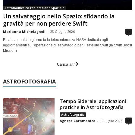
Astronautica ed Esplorazione Spaziale
Un salvataggio nello Spazio: sfidando la
gravità per non perdere Swift
Marianna Michelagnoli
-
23 Giugno 2026
0
Risale a qualche giorno fa la teleconferenza NASA dedicata agli
aggiornamenti sull'operazione di salvataggio per il satellite Swift (la Swift Boost
Mission)
Carica altri
ASTROFOTOGRAFIA
Tempo Siderale: applicazioni
pratiche in Astrofotografia
Astrofotografia
Agnese Caramanico
-
10 Luglio 2026
0