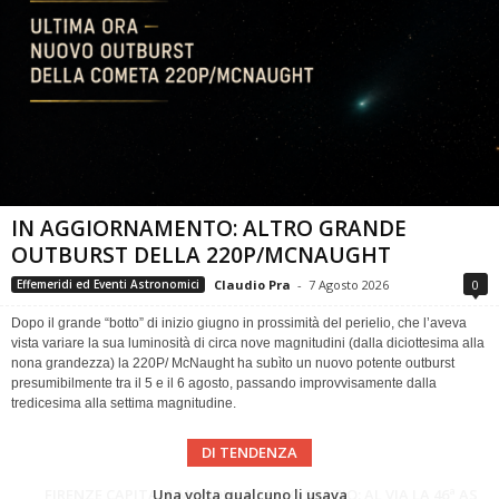
IN AGGIORNAMENTO: ALTRO GRANDE
OUTBURST DELLA 220P/MCNAUGHT
Claudio Pra
-
7 Agosto 2026
0
Effemeridi ed Eventi Astronomici
Dopo il grande “botto” di inizio giugno in prossimità del perielio, che l’aveva
vista variare la sua luminosità di circa nove magnitudini (dalla diciottesima alla
nona grandezza) la 220P/ McNaught ha subìto un nuovo potente outburst
presumibilmente tra il 5 e il 6 agosto, passando improvvisamente dalla
tredicesima alla settima magnitudine.
DI TENDENZA
FIRENZE CAPITALE MONDIALE DELLO SPAZIO: AL VIA LA 46ª ASSEMBLEA SCIENTIFICA DEL COSPAR