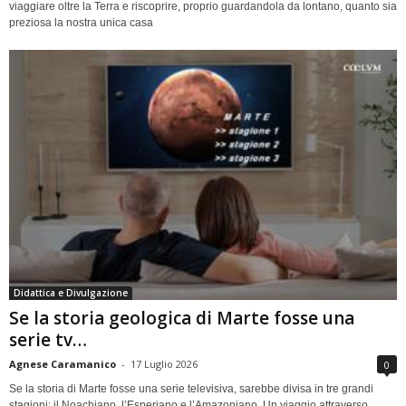
viaggiare oltre la Terra e riscoprire, proprio guardandola da lontano, quanto sia
preziosa la nostra unica casa
Didattica e Divulgazione
Se la storia geologica di Marte fosse una
serie tv…
Agnese Caramanico
-
17 Luglio 2026
0
Se la storia di Marte fosse una serie televisiva, sarebbe divisa in tre grandi
stagioni: il Noachiano, l’Esperiano e l’Amazoniano. Un viaggio attraverso