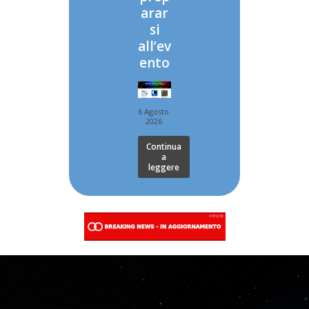
arar
si
all’ev
ento
6 Agosto
2026
Continua
a
leggere