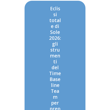
Eclis
si
total
e di
Sole
2026:
gli
stru
men
ti
del
Time
Base
line
Tea
m
per
prep