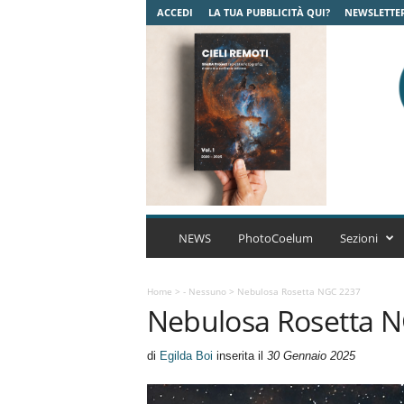
ACCEDI
LA TUA PUBBLICITÀ QUI?
NEWSLETTE
C
o
NEWS
PhotoCoelum
Sezioni
e
l
u
Home
>
- Nessuno
>
Nebulosa Rosetta NGC 2237
Nebulosa Rosetta 
m
A
s
di
Egilda Boi
inserita il
30 Gennaio 2025
t
r
o