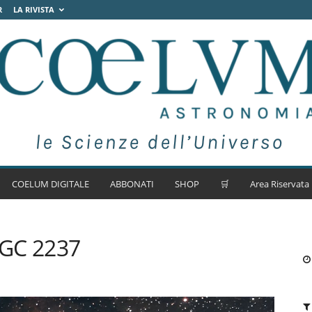
R
LA RIVISTA
COELUM DIGITALE
ABBONATI
SHOP
🛒
Area Riservata
NGC 2237