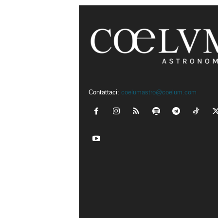
Contattaci:
coelumastro@coelum.com