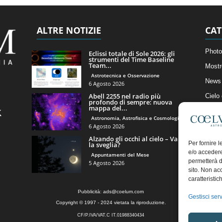
ALTRE NOTIZIE
CAT
Photo
Eclissi totale di Sole 2026: gli
strumenti del Time Baseline
Team...
Mostr
Astrotecnica e Osservazione
News 
6 Agosto 2026
Abell 2255 nel radio più
Cielo
profondo di sempre: nuova
mappa del...
Astro
Astronomia, Astrofisica e Cosmologia
Artico
6 Agosto 2026
Alzando gli occhi al cielo – Vale
Il Bl
Per fornire 
la sveglia?
e/o accedere
Appuntamenti del Mese
permetterà d
5 Agosto 2026
sito. Non ac
caratteristic
Pubblicità:
ads@coelum.com
Gestisci serv
Copyright © 1997 - 2024 vietata la riproduzione.
CF/P.IVA/VAT.C IT.01988340434