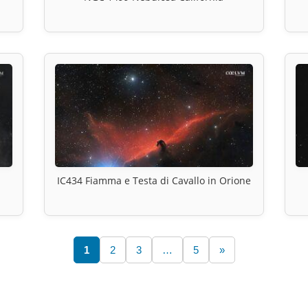
IC434 Fiamma e Testa di Cavallo in Orione
1
2
3
…
5
»