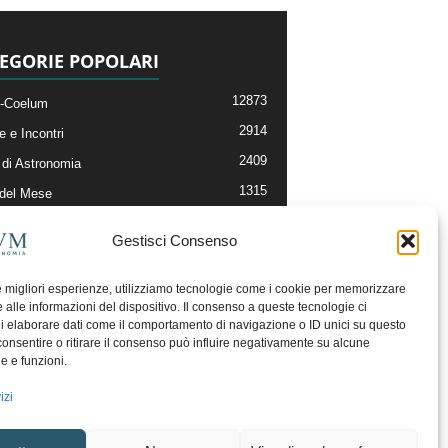
EGORIE POPOLARI
12873
-Coelum
2914
e e Incontri
2409
di Astronomia
1315
 del Mese
365
nomia, Astrofisica e Cosmologia
Gestisci Consenso
268
li e Risorse On-Line
192
og della Redazione
le migliori esperienze, utilizziamo tecnologie come i cookie per memorizzare
 alle informazioni del dispositivo. Il consenso a queste tecnologie ci
i elaborare dati come il comportamento di navigazione o ID unici su questo
consentire o ritirare il consenso può influire negativamente su alcune
he e funzioni.
izi