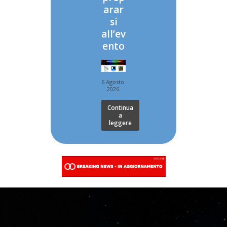
arar
si
all’ev
ento
6 Agosto
2026
Continua
a
leggere