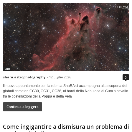
280
shara.astrophotography
-
12 Luglio 2026
0
Il nuovo appuntamento con la rubrica ShaRA ci accompagna alla scoperta dei
globuli cometari CG30, CG31, CG38, ai bordi della Nebulosa di Gum a cavallo
tra le costellazioni della Poppa e della Vela
Continua a leggere
Come ingigantire a dismisura un problema di