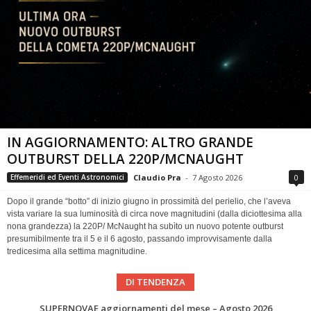
IN AGGIORNAMENTO: ALTRO GRANDE
OUTBURST DELLA 220P/MCNAUGHT
Claudio Pra
-
7 Agosto 2026
0
Effemeridi ed Eventi Astronomici
Dopo il grande “botto” di inizio giugno in prossimità del perielio, che l’aveva
vista variare la sua luminosità di circa nove magnitudini (dalla diciottesima alla
nona grandezza) la 220P/ McNaught ha subìto un nuovo potente outburst
presumibilmente tra il 5 e il 6 agosto, passando improvvisamente dalla
tredicesima alla settima magnitudine.
DI TENDENZA
Le Comete del mese di Agosto: LA 10P/TEMPEL AL PERIELIO