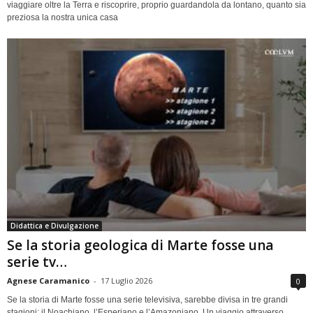
viaggiare oltre la Terra e riscoprire, proprio guardandola da lontano, quanto sia
preziosa la nostra unica casa
Didattica e Divulgazione
Se la storia geologica di Marte fosse una
serie tv…
Agnese Caramanico
-
17 Luglio 2026
0
Se la storia di Marte fosse una serie televisiva, sarebbe divisa in tre grandi
stagioni: il Noachiano, l’Esperiano e l’Amazoniano. Un viaggio attraverso