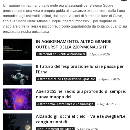
Un viaggio immaginario tra le mete più affascinanti del Sistema Solare,
pensato come una vera e propria guida alle vacanze extraterrestri: dalla Luna
romantica agli asteroidi solitari, dai super-vulcani di Marte alle lune di Giove,
fino alla “Morte Nera” Mimas. Cinque itinerari impossibili, per sognare di
viaggiare oltre la Terra e riscoprire, proprio guardandola da lontano, quanto sia
preziosa la nostra unica casa
IN AGGIORNAMENTO: ALTRO GRANDE
OUTBURST DELLA 220P/MCNAUGHT
Effemeridi ed Eventi Astronomici
7 Agosto 2026
Il futuro dell’esplorazione lunare passa per
l’Etna
Astronautica ed Esplorazione Spaziale
7 Agosto 2026
Abell 2255 nel radio più profondo di sempre:
nuova mappa del...
Astronomia, Astrofisica e Cosmologia
6 Agosto 2026
Alzando gli occhi al cielo – Vale la sveglia?Le
congiunzioni di...
Appuntamenti del Mese
5 Agosto 2026