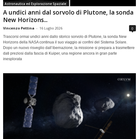
Astronautica ed Esplorazione Spaziale
A undici anni dal sorvolo di Plutone, la sonda
New Horizons...
Vincenzo Pettina
-
16 Luglio 2026
0
Trascorsi ormai undici anni dallo storico sorvolo di Plutone, la sonda New
Horizons della NASA continua il suo viaggio ai confini del Sistema Solare.
Dopo un nuovo risveglio dall’ibernazione, la missione si prepara a trasmettere
dati preziosi dalla fascia di Kuiper, una regione ancora in gran parte
inesplorata