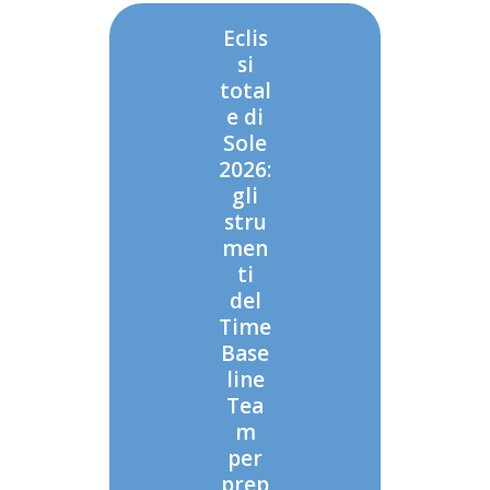
Eclis
si
total
e di
Sole
2026:
gli
stru
men
ti
del
Time
Base
line
Tea
m
per
prep