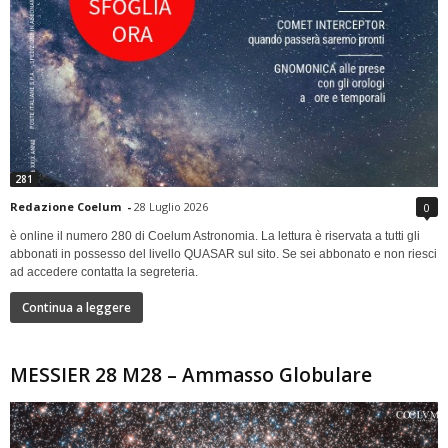
281
Redazione Coelum
-
28 Luglio 2026
0
è online il numero 280 di Coelum Astronomia. La lettura è riservata a tutti gli
abbonati in possesso del livello QUASAR sul sito. Se sei abbonato e non riesci
ad accedere contatta la segreteria.
Continua a leggere
MESSIER 28 M28 – Ammasso Globulare