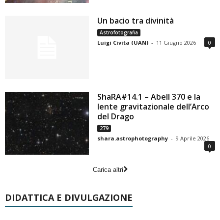
Un bacio tra divinità
Astrofotografia
Luigi Civita (UAN)
-
11 Giugno 2026
0
ShaRA#14.1 – Abell 370 e la
lente gravitazionale dell’Arco
del Drago
279
shara.astrophotography
-
9 Aprile 2026
0
Carica altri
DIDATTICA E DIVULGAZIONE