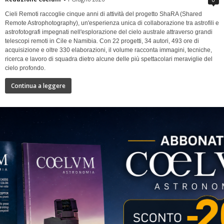
Cieli Remoti raccoglie cinque anni di attività del progetto ShaRA (Shared
Remote Astrophotography), un'esperienza unica di collaborazione tra astrofili e
astrofotografi impegnati nell'esplorazione del cielo australe attraverso grandi
telescopi remoti in Cile e Namibia. Con 22 progetti, 34 autori, 493 ore di
acquisizione e oltre 330 elaborazioni, il volume racconta immagini, tecniche,
ricerca e lavoro di squadra dietro alcune delle più spettacolari meraviglie del
cielo profondo.
Continua a leggere