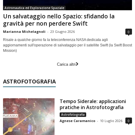
Astronautica ed Esplorazione Spaziale
Un salvataggio nello Spazio: sfidando la
gravità per non perdere Swift
Marianna Michelagnoli
-
23 Giugno 2026
0
Risale a qualche giorno fa la teleconferenza NASA dedicata agli
aggiornamenti sull'operazione di salvataggio per il satellite Swift (la Swift Boost
Mission)
Carica altri
ASTROFOTOGRAFIA
Tempo Siderale: applicazioni
pratiche in Astrofotografia
Astrofotografia
Agnese Caramanico
-
10 Luglio 2026
0