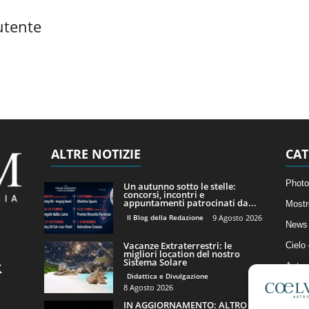
utente
ALTRE NOTIZIE
CAT
Photo
Un autunno sotto le stelle:
concorsi, incontri e
appuntamenti patrocinati da...
Mostr
Il Blog della Redazione
9 Agosto 2026
News 
Vacanze Extraterrestri: le
Cielo
migliori location del nostro
Sistema Solare
Astro
Didattica e Divulgazione
Artico
8 Agosto 2026
IN AGGIORNAMENTO: ALTRO
Il Bl