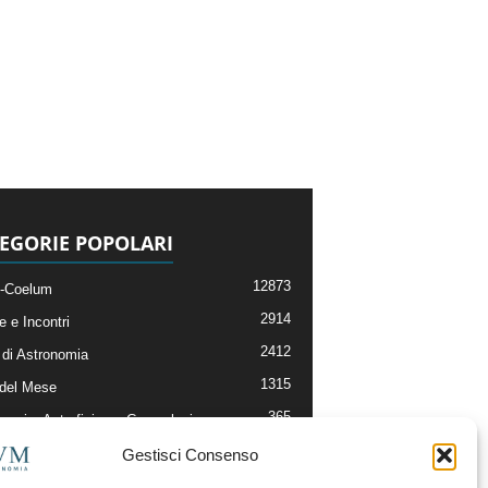
EGORIE POPOLARI
12873
-Coelum
2914
e e Incontri
2412
di Astronomia
1315
 del Mese
365
nomia, Astrofisica e Cosmologia
268
li e Risorse On-Line
Gestisci Consenso
193
og della Redazione