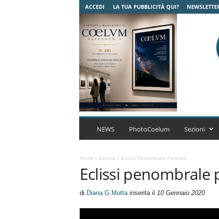
ACCEDI
LA TUA PUBBLICITÀ QUI?
NEWSLETTE
C
o
NEWS
PhotoCoelum
Sezioni
e
l
u
Home
>
Eclisse
>
Eclissi Penombrale Parziale
Eclissi penombrale 
m
A
s
di
Diana G Motta
inserita il
10 Gennaio 2020
t
r
o