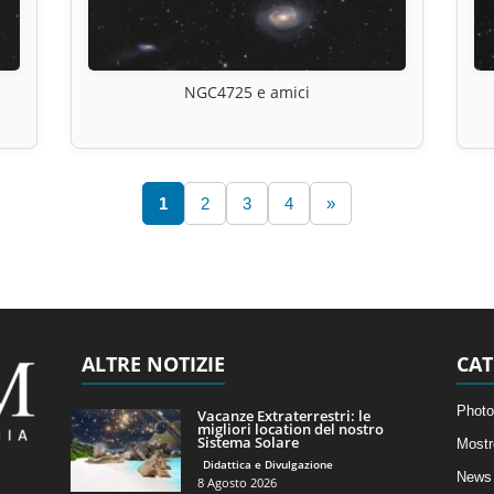
NGC4725 e amici
1
2
3
4
»
ALTRE NOTIZIE
CAT
Photo
Vacanze Extraterrestri: le
migliori location del nostro
Sistema Solare
Mostr
Didattica e Divulgazione
News 
8 Agosto 2026