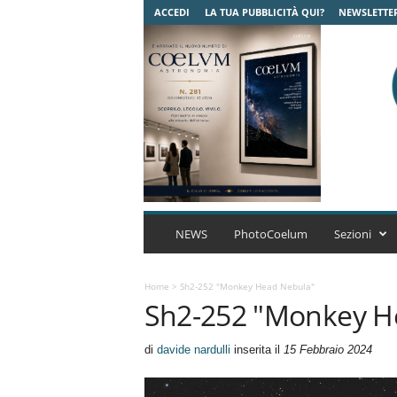
ACCEDI
LA TUA PUBBLICITÀ QUI?
NEWSLETTE
C
o
NEWS
PhotoCoelum
Sezioni
e
l
u
Home
>
Sh2-252 "Monkey Head Nebula"
Sh2-252 "Monkey H
m
A
s
di
davide nardulli
inserita il
15 Febbraio 2024
t
r
o