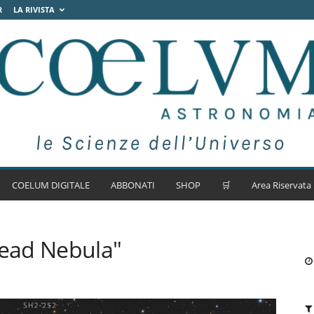
R
LA RIVISTA
COELUM DIGITALE
ABBONATI
SHOP
🛒
Area Riservata
ead Nebula"