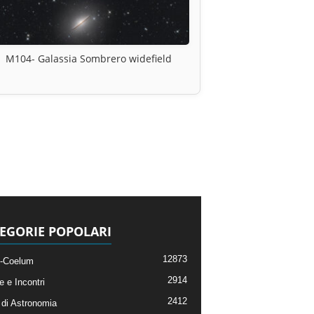
M104- Galassia Sombrero widefield
EGORIE POPOLARI
12873
-Coelum
2914
e e Incontri
2412
di Astronomia