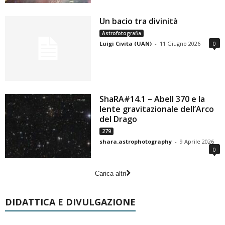
Un bacio tra divinità
Astrofotografia
Luigi Civita (UAN)
-
11 Giugno 2026
0
ShaRA#14.1 – Abell 370 e la
lente gravitazionale dell’Arco
del Drago
279
shara.astrophotography
-
9 Aprile 2026
0
Carica altri
DIDATTICA E DIVULGAZIONE