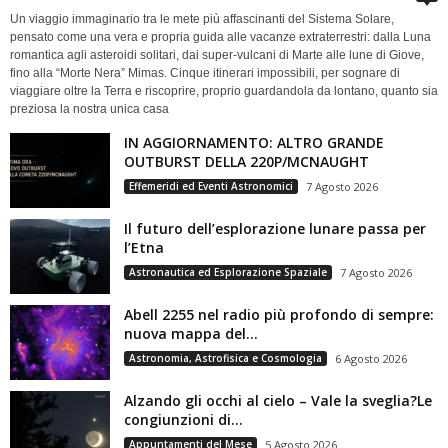
Un viaggio immaginario tra le mete più affascinanti del Sistema Solare,
pensato come una vera e propria guida alle vacanze extraterrestri: dalla Luna
romantica agli asteroidi solitari, dai super-vulcani di Marte alle lune di Giove,
fino alla “Morte Nera” Mimas. Cinque itinerari impossibili, per sognare di
viaggiare oltre la Terra e riscoprire, proprio guardandola da lontano, quanto sia
preziosa la nostra unica casa
IN AGGIORNAMENTO: ALTRO GRANDE
OUTBURST DELLA 220P/MCNAUGHT
Effemeridi ed Eventi Astronomici
7 Agosto 2026
Il futuro dell’esplorazione lunare passa per
l’Etna
Astronautica ed Esplorazione Spaziale
7 Agosto 2026
Abell 2255 nel radio più profondo di sempre:
nuova mappa del...
Astronomia, Astrofisica e Cosmologia
6 Agosto 2026
Alzando gli occhi al cielo – Vale la sveglia?Le
congiunzioni di...
Appuntamenti del Mese
5 Agosto 2026