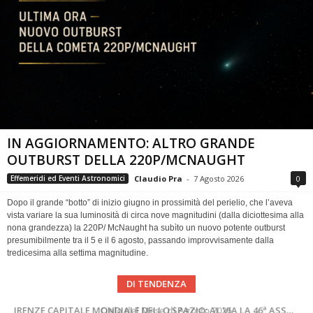
IN AGGIORNAMENTO: ALTRO GRANDE
OUTBURST DELLA 220P/MCNAUGHT
Claudio Pra
-
7 Agosto 2026
0
Effemeridi ed Eventi Astronomici
Dopo il grande “botto” di inizio giugno in prossimità del perielio, che l’aveva
vista variare la sua luminosità di circa nove magnitudini (dalla diciottesima alla
nona grandezza) la 220P/ McNaught ha subìto un nuovo potente outburst
presumibilmente tra il 5 e il 6 agosto, passando improvvisamente dalla
tredicesima alla settima magnitudine.
DI TENDENZA
SUPERNOVAE aggiornamenti del mese – Agosto 2026
Cielo del Mese di Agosto 2026