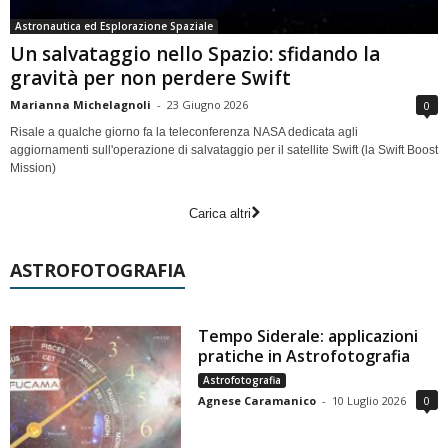
Astronautica ed Esplorazione Spaziale
Un salvataggio nello Spazio: sfidando la
gravità per non perdere Swift
Marianna Michelagnoli
-
23 Giugno 2026
0
Risale a qualche giorno fa la teleconferenza NASA dedicata agli
aggiornamenti sull'operazione di salvataggio per il satellite Swift (la Swift Boost
Mission)
Carica altri
ASTROFOTOGRAFIA
Tempo Siderale: applicazioni
pratiche in Astrofotografia
Astrofotografia
Agnese Caramanico
-
10 Luglio 2026
0