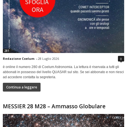
281
Redazione Coelum
-
28 Luglio 2026
0
è online il numero 280 di Coelum Astronomia. La lettura è riservata a tutti gli
abbonati in possesso del livello QUASAR sul sito. Se sei abbonato e non riesci
ad accedere contatta la segreteria.
Continua a leggere
MESSIER 28 M28 – Ammasso Globulare