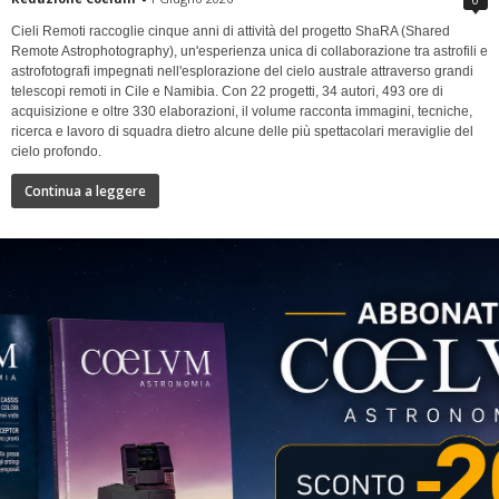
Cieli Remoti raccoglie cinque anni di attività del progetto ShaRA (Shared
Remote Astrophotography), un'esperienza unica di collaborazione tra astrofili e
astrofotografi impegnati nell'esplorazione del cielo australe attraverso grandi
telescopi remoti in Cile e Namibia. Con 22 progetti, 34 autori, 493 ore di
acquisizione e oltre 330 elaborazioni, il volume racconta immagini, tecniche,
ricerca e lavoro di squadra dietro alcune delle più spettacolari meraviglie del
cielo profondo.
Continua a leggere