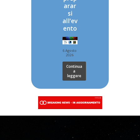
arar
si
all’ev
ento
6 Agosto
2026
Continua
a
leggere