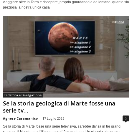
viaggiare oltre la Terra e riscoprire, proprio guardandola da lontano, quanto sia
preziosa la nostra unica casa
Didattica e Divulgazione
Se la storia geologica di Marte fosse una
serie tv…
Agnese Caramanico
-
17 Luglio 2026
0
Se la storia di Marte fosse una serie televisiva, sarebbe divisa in tre grandi
stagioni: il Noachiano, l’Esperiano e l’Amazoniano. Un viaggio attraverso