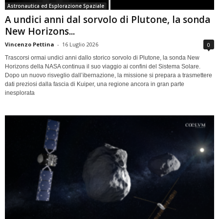
Astronautica ed Esplorazione Spaziale
A undici anni dal sorvolo di Plutone, la sonda
New Horizons...
Vincenzo Pettina
-
16 Luglio 2026
0
Trascorsi ormai undici anni dallo storico sorvolo di Plutone, la sonda New
Horizons della NASA continua il suo viaggio ai confini del Sistema Solare.
Dopo un nuovo risveglio dall’ibernazione, la missione si prepara a trasmettere
dati preziosi dalla fascia di Kuiper, una regione ancora in gran parte
inesplorata