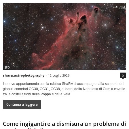
280
shara.astrophotography
-
12 Luglio 2026
0
Il nuovo appuntamento con la rubrica ShaRA ci accompagna alla scoperta dei
globuli cometari CG30, CG31, CG38, ai bordi della Nebulosa di Gum a cavallo
tra le costellazioni della Poppa e della Vela
Continua a leggere
Come ingigantire a dismisura un problema di