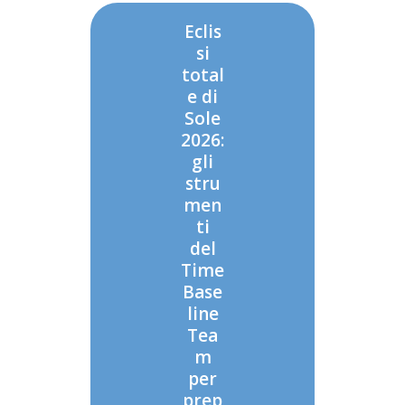
Eclis
si
total
e di
Sole
2026:
gli
stru
men
ti
del
Time
Base
line
Tea
m
per
prep