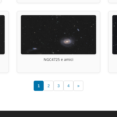
NGC4725 e amici
1
2
3
4
»