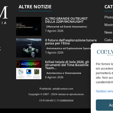
ALTRE NOTIZIE
CAT
Photo
ALTRO GRANDE OUTBURST
DELLA 220P/MCNAUGHT
Mostr
Effemeridi ed Eventi Astronomici
7 Agosto 2026
News 
Il futuro dell’esplorazione lunare
Cielo
passa per l’Etna
Astro
Astronautica ed Esplorazione Spaziale
7 Agosto 2026
Artico
Eclissi totale di Sole 2026: gli
Il Bl
Per fornire 
strumenti del Time Baseline
Team...
e/o accedere
Astrotecnica e Osservazione
permetterà d
6 Agosto 2026
sito. Non ac
caratteristic
Pubblicità:
ads@coelum.com
Gestisci serv
Copyright © 1997 - 2024 vietata la riproduzione.
CF/P.IVA/VAT.C IT.01988340434
Ac