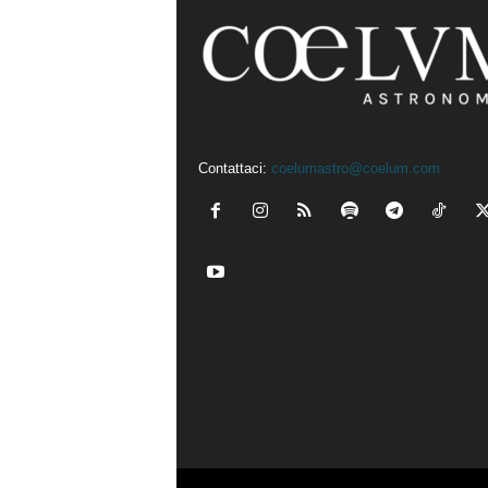
Contattaci:
coelumastro@coelum.com