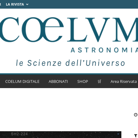
R
LA RIVISTA
COELUM DIGITALE
ABBONATI
SHOP
🛒
Area Riservata