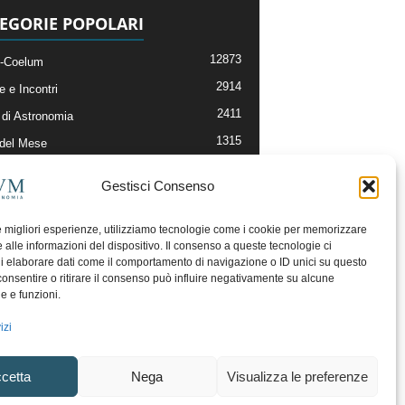
EGORIE POPOLARI
12873
-Coelum
2914
e e Incontri
2411
di Astronomia
1315
 del Mese
365
nomia, Astrofisica e Cosmologia
Gestisci Consenso
268
li e Risorse On-Line
192
og della Redazione
le migliori esperienze, utilizziamo tecnologie come i cookie per memorizzare
 alle informazioni del dispositivo. Il consenso a queste tecnologie ci
i elaborare dati come il comportamento di navigazione o ID unici su questo
consentire o ritirare il consenso può influire negativamente su alcune
he e funzioni.
izi
cetta
Nega
Visualizza le preferenze