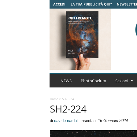
ACCEDI
LA TUA PUBBLICITÀ QUI?
NEWSLETTE
C
o
NEWS
PhotoCoelum
Sezioni
e
l
u
Home
>
SH2-224
SH2-224
m
A
s
di
davide nardulli
inserita il
16 Gennaio 2024
t
r
o