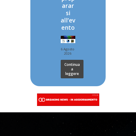
arar
si
all’ev
ento
6 Agosto
2026
Continua
a
leggere