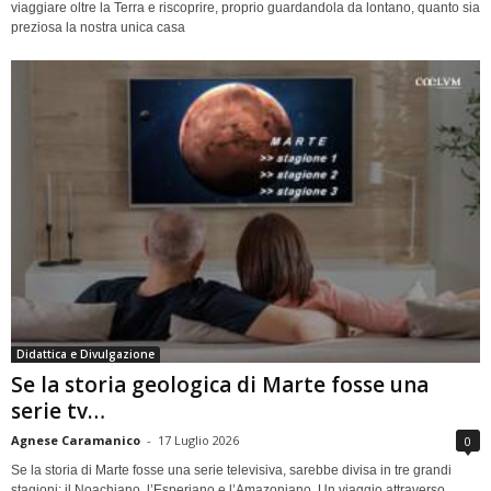
viaggiare oltre la Terra e riscoprire, proprio guardandola da lontano, quanto sia
preziosa la nostra unica casa
Didattica e Divulgazione
Se la storia geologica di Marte fosse una
serie tv…
Agnese Caramanico
-
17 Luglio 2026
0
Se la storia di Marte fosse una serie televisiva, sarebbe divisa in tre grandi
stagioni: il Noachiano, l’Esperiano e l’Amazoniano. Un viaggio attraverso