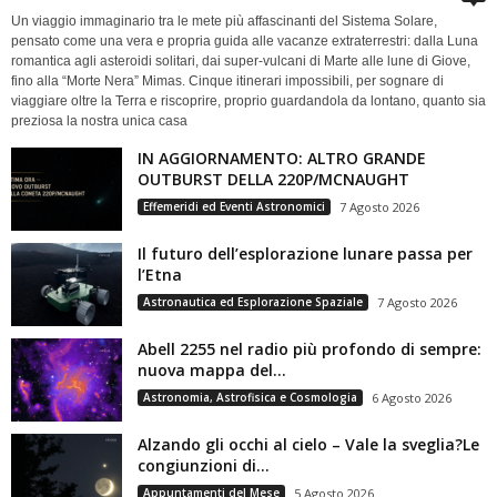
Un viaggio immaginario tra le mete più affascinanti del Sistema Solare,
pensato come una vera e propria guida alle vacanze extraterrestri: dalla Luna
romantica agli asteroidi solitari, dai super-vulcani di Marte alle lune di Giove,
fino alla “Morte Nera” Mimas. Cinque itinerari impossibili, per sognare di
viaggiare oltre la Terra e riscoprire, proprio guardandola da lontano, quanto sia
preziosa la nostra unica casa
IN AGGIORNAMENTO: ALTRO GRANDE
OUTBURST DELLA 220P/MCNAUGHT
Effemeridi ed Eventi Astronomici
7 Agosto 2026
Il futuro dell’esplorazione lunare passa per
l’Etna
Astronautica ed Esplorazione Spaziale
7 Agosto 2026
Abell 2255 nel radio più profondo di sempre:
nuova mappa del...
Astronomia, Astrofisica e Cosmologia
6 Agosto 2026
Alzando gli occhi al cielo – Vale la sveglia?Le
congiunzioni di...
Appuntamenti del Mese
5 Agosto 2026