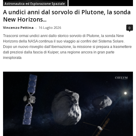
Astronautica ed Esplorazione Spaziale
A undici anni dal sorvolo di Plutone, la sonda
New Horizons...
Vincenzo Pettina
-
16 Luglio 2026
0
Trascorsi ormai undici anni dallo storico sorvolo di Plutone, la sonda New
Horizons della NASA continua il suo viaggio ai confini del Sistema Solare.
Dopo un nuovo risveglio dall’ibernazione, la missione si prepara a trasmettere
dati preziosi dalla fascia di Kuiper, una regione ancora in gran parte
inesplorata