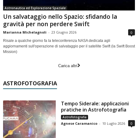
Astronautica ed Esplorazione Spaziale
Un salvataggio nello Spazio: sfidando la
gravità per non perdere Swift
Marianna Michelagnoli
-
23 Giugno 2026
0
Risale a qualche giorno fa la teleconferenza NASA dedicata agli
aggiornamenti sull'operazione di salvataggio per il satellite Swift (la Swift Boost
Mission)
Carica altri
ASTROFOTOGRAFIA
Tempo Siderale: applicazioni
pratiche in Astrofotografia
Astrofotografia
Agnese Caramanico
-
10 Luglio 2026
0