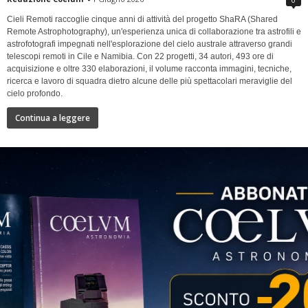
Cieli Remoti raccoglie cinque anni di attività del progetto ShaRA (Shared
Remote Astrophotography), un'esperienza unica di collaborazione tra astrofili e
astrofotografi impegnati nell'esplorazione del cielo australe attraverso grandi
telescopi remoti in Cile e Namibia. Con 22 progetti, 34 autori, 493 ore di
acquisizione e oltre 330 elaborazioni, il volume racconta immagini, tecniche,
ricerca e lavoro di squadra dietro alcune delle più spettacolari meraviglie del
cielo profondo.
Continua a leggere