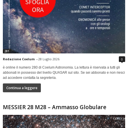
281
Redazione Coelum
-
28 Luglio 2026
0
è online il numero 280 di Coelum Astronomia. La lettura è riservata a tutti gli
abbonati in possesso del livello QUASAR sul sito. Se sei abbonato e non riesci
ad accedere contatta la segreteria.
Continua a leggere
MESSIER 28 M28 – Ammasso Globulare