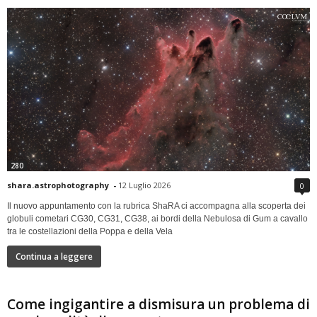
280
shara.astrophotography
-
12 Luglio 2026
0
Il nuovo appuntamento con la rubrica ShaRA ci accompagna alla scoperta dei
globuli cometari CG30, CG31, CG38, ai bordi della Nebulosa di Gum a cavallo
tra le costellazioni della Poppa e della Vela
Continua a leggere
Come ingigantire a dismisura un problema di