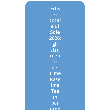
Eclis
si
total
e di
Sole
2026:
gli
stru
men
ti
del
Time
Base
line
Tea
m
per
prep