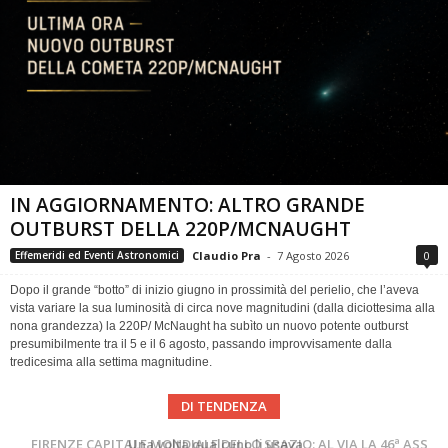
IN AGGIORNAMENTO: ALTRO GRANDE
OUTBURST DELLA 220P/MCNAUGHT
Claudio Pra
-
7 Agosto 2026
0
Effemeridi ed Eventi Astronomici
Dopo il grande “botto” di inizio giugno in prossimità del perielio, che l’aveva
vista variare la sua luminosità di circa nove magnitudini (dalla diciottesima alla
nona grandezza) la 220P/ McNaught ha subìto un nuovo potente outburst
presumibilmente tra il 5 e il 6 agosto, passando improvvisamente dalla
tredicesima alla settima magnitudine.
DI TENDENZA
Cielo del Mese di Agosto 2026
FIRENZE CAPITALE MONDIALE DELLO SPAZIO: AL VIA LA 46ª ASSEMBLEA SCIENTIFICA DEL COSPAR