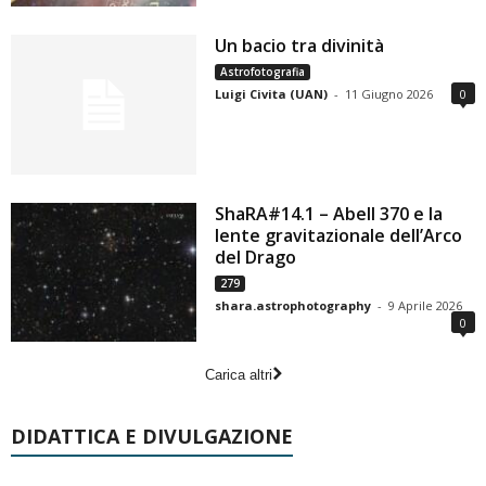
Un bacio tra divinità
Astrofotografia
Luigi Civita (UAN)
-
11 Giugno 2026
0
ShaRA#14.1 – Abell 370 e la
lente gravitazionale dell’Arco
del Drago
279
shara.astrophotography
-
9 Aprile 2026
0
Carica altri
DIDATTICA E DIVULGAZIONE