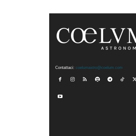
Contattaci:
coelumastro@coelum.com