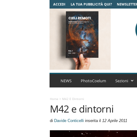
ACCEDI
LA TUA PUBBLICITÀ QUI?
NEWSLETTE
C
o
NEWS
PhotoCoelum
Sezioni
e
l
u
Home
>
M42 E Dintorni
M42 e dintorni
m
A
s
di
Davide Conticelli
inserita il
12 Aprile 2011
t
r
o