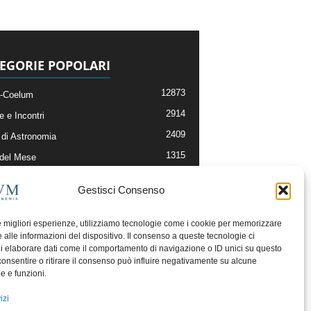
EGORIE POPOLARI
12873
-Coelum
2914
e e Incontri
2409
di Astronomia
1315
 del Mese
365
nomia, Astrofisica e Cosmologia
Gestisci Consenso
268
li e Risorse On-Line
192
og della Redazione
le migliori esperienze, utilizziamo tecnologie come i cookie per memorizzare
 alle informazioni del dispositivo. Il consenso a queste tecnologie ci
i elaborare dati come il comportamento di navigazione o ID unici su questo
consentire o ritirare il consenso può influire negativamente su alcune
he e funzioni.
izi