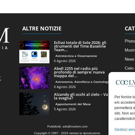
ALTRE NOTIZIE
CAT
Photo
Eclissi totale di Sole 2026: gli
strumenti del Time Baseline
Team...
Mostr
Astrotecnica e Osservazione
News 
6 Agosto 2026
Abell 2255 nel radio più
Cielo
profondo di sempre: nuova
mappa del...
Astro
Astronomia, Astrofisica e Cosmologia
Artico
6 Agosto 2026
Alzando gli occhi al cielo – Vale
Il Bl
Per fornire 
la sveglia?
e/o accedere
Appuntamenti del Mese
permetterà d
5 Agosto 2026
sito. Non ac
caratteristic
Pubblicità:
ads@coelum.com
Gestisci serv
Copyright © 1997 - 2024 vietata la riproduzione.