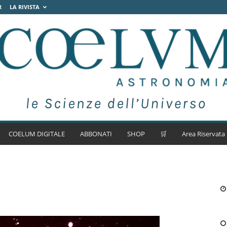
R
LA RIVISTA
COELUM DIGITALE
ABBONATI
SHOP
🛒
Area Riservata