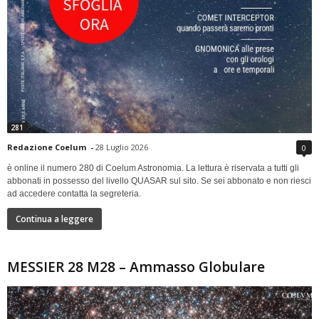
281
Redazione Coelum
-
28 Luglio 2026
0
è online il numero 280 di Coelum Astronomia. La lettura è riservata a tutti gli
abbonati in possesso del livello QUASAR sul sito. Se sei abbonato e non riesci
ad accedere contatta la segreteria.
Continua a leggere
MESSIER 28 M28 – Ammasso Globulare