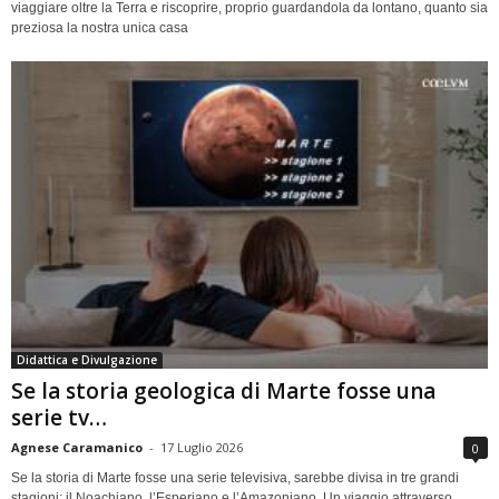
viaggiare oltre la Terra e riscoprire, proprio guardandola da lontano, quanto sia
preziosa la nostra unica casa
Didattica e Divulgazione
Se la storia geologica di Marte fosse una
serie tv…
Agnese Caramanico
-
17 Luglio 2026
0
Se la storia di Marte fosse una serie televisiva, sarebbe divisa in tre grandi
stagioni: il Noachiano, l’Esperiano e l’Amazoniano. Un viaggio attraverso