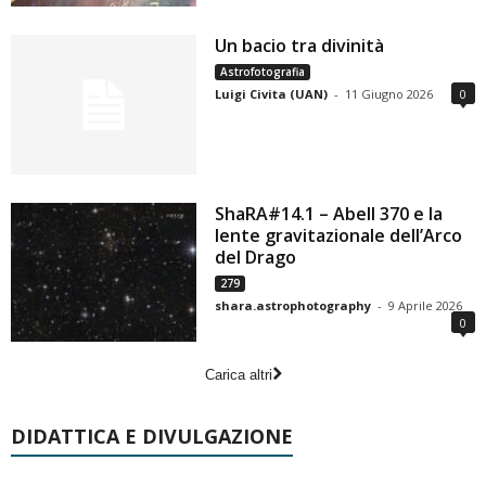
Un bacio tra divinità
Astrofotografia
Luigi Civita (UAN)
-
11 Giugno 2026
0
ShaRA#14.1 – Abell 370 e la
lente gravitazionale dell’Arco
del Drago
279
shara.astrophotography
-
9 Aprile 2026
0
Carica altri
DIDATTICA E DIVULGAZIONE