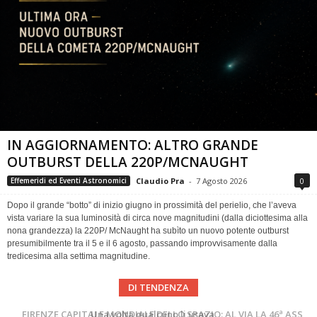
IN AGGIORNAMENTO: ALTRO GRANDE
OUTBURST DELLA 220P/MCNAUGHT
Claudio Pra
-
7 Agosto 2026
0
Effemeridi ed Eventi Astronomici
Dopo il grande “botto” di inizio giugno in prossimità del perielio, che l’aveva
vista variare la sua luminosità di circa nove magnitudini (dalla diciottesima alla
nona grandezza) la 220P/ McNaught ha subìto un nuovo potente outburst
presumibilmente tra il 5 e il 6 agosto, passando improvvisamente dalla
tredicesima alla settima magnitudine.
DI TENDENZA
Cielo del Mese di Agosto 2026
FIRENZE CAPITALE MONDIALE DELLO SPAZIO: AL VIA LA 46ª ASSEMBLEA SCIENTIFICA DEL COSPAR