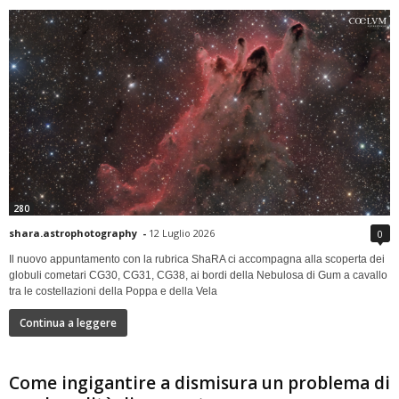
280
shara.astrophotography
-
12 Luglio 2026
0
Il nuovo appuntamento con la rubrica ShaRA ci accompagna alla scoperta dei
globuli cometari CG30, CG31, CG38, ai bordi della Nebulosa di Gum a cavallo
tra le costellazioni della Poppa e della Vela
Continua a leggere
Come ingigantire a dismisura un problema di