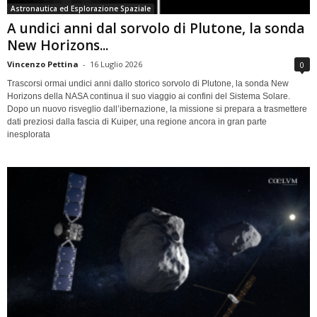
Astronautica ed Esplorazione Spaziale
A undici anni dal sorvolo di Plutone, la sonda
New Horizons...
Vincenzo Pettina
-
16 Luglio 2026
0
Trascorsi ormai undici anni dallo storico sorvolo di Plutone, la sonda New
Horizons della NASA continua il suo viaggio ai confini del Sistema Solare.
Dopo un nuovo risveglio dall’ibernazione, la missione si prepara a trasmettere
dati preziosi dalla fascia di Kuiper, una regione ancora in gran parte
inesplorata