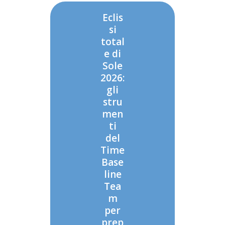
Eclis
si
total
e di
Sole
2026:
gli
stru
men
ti
del
Time
Base
line
Tea
m
per
prep