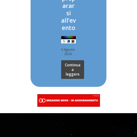
arar
si
all’ev
ento
6 Agosto
2026
Continua
a
leggere