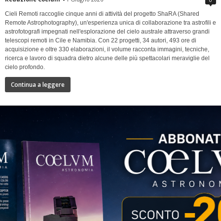
Cieli Remoti raccoglie cinque anni di attività del progetto ShaRA (Shared
Remote Astrophotography), un'esperienza unica di collaborazione tra astrofili e
astrofotografi impegnati nell'esplorazione del cielo australe attraverso grandi
telescopi remoti in Cile e Namibia. Con 22 progetti, 34 autori, 493 ore di
acquisizione e oltre 330 elaborazioni, il volume racconta immagini, tecniche,
ricerca e lavoro di squadra dietro alcune delle più spettacolari meraviglie del
cielo profondo.
Continua a leggere