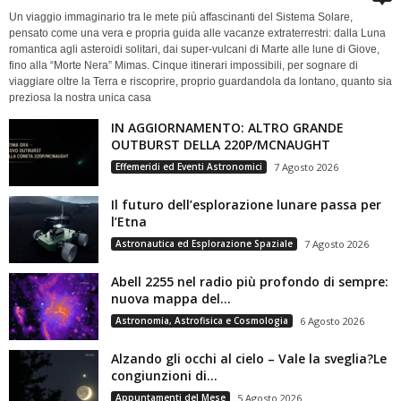
Un viaggio immaginario tra le mete più affascinanti del Sistema Solare,
pensato come una vera e propria guida alle vacanze extraterrestri: dalla Luna
romantica agli asteroidi solitari, dai super-vulcani di Marte alle lune di Giove,
fino alla “Morte Nera” Mimas. Cinque itinerari impossibili, per sognare di
viaggiare oltre la Terra e riscoprire, proprio guardandola da lontano, quanto sia
preziosa la nostra unica casa
IN AGGIORNAMENTO: ALTRO GRANDE
OUTBURST DELLA 220P/MCNAUGHT
Effemeridi ed Eventi Astronomici
7 Agosto 2026
Il futuro dell’esplorazione lunare passa per
l’Etna
Astronautica ed Esplorazione Spaziale
7 Agosto 2026
Abell 2255 nel radio più profondo di sempre:
nuova mappa del...
Astronomia, Astrofisica e Cosmologia
6 Agosto 2026
Alzando gli occhi al cielo – Vale la sveglia?Le
congiunzioni di...
Appuntamenti del Mese
5 Agosto 2026