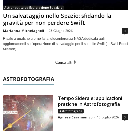
Astronautica ed Esplorazione Spaziale
Un salvataggio nello Spazio: sfidando la
gravità per non perdere Swift
Marianna Michelagnoli
-
23 Giugno 2026
0
Risale a qualche giorno fa la teleconferenza NASA dedicata agli
aggiornamenti sull'operazione di salvataggio per il satellite Swift (la Swift Boost
Mission)
Carica altri
ASTROFOTOGRAFIA
Tempo Siderale: applicazioni
pratiche in Astrofotografia
Astrofotografia
Agnese Caramanico
-
10 Luglio 2026
0