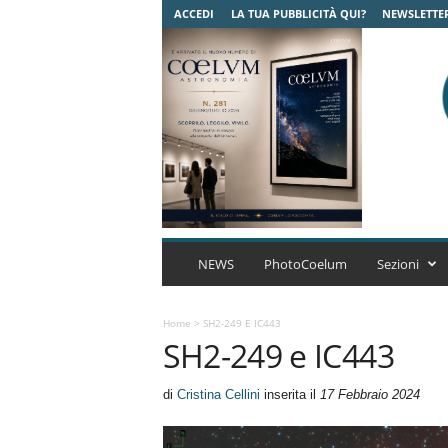
ACCEDI
LA TUA PUBBLICITÀ QUI?
NEWSLETTE
C
o
NEWS
PhotoCoelum
Sezioni
e
l
u
Home
>
SH2-249 E IC443
SH2-249 e IC443
m
A
s
di
Cristina Cellini
inserita il
17 Febbraio 2024
t
r
o