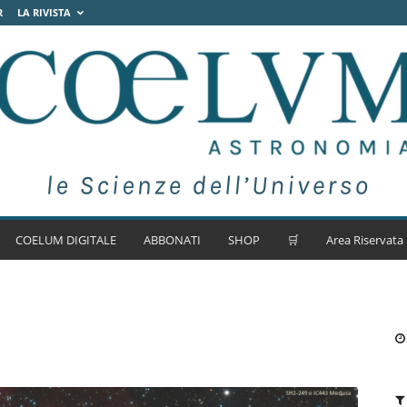
R
LA RIVISTA
COELUM DIGITALE
ABBONATI
SHOP
🛒
Area Riservata