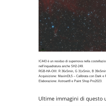
IC443 è un residuo di supernova nella costellazio
nell’inquadratura anche SH2-249.
RGB-HA-OIII: R 36x5min, G 31x5min, B 39x5min
Acquisizione: MaximDL5 – Calibrata con Dark e F
Elaborazione: Astroart8 e Paint Shop Pro2023.
Ultime immagini di questo 