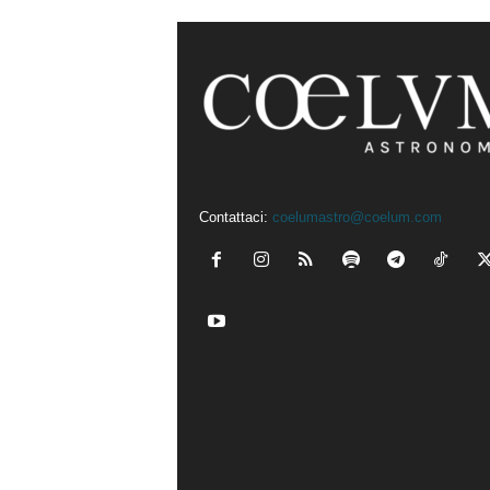
Contattaci:
coelumastro@coelum.com