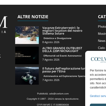
ALTRE NOTIZIE
CAT
Photo
Vacanze Extraterrestri: le
migliori location del nostro
Sistema Solare
Mostr
Didattica e Divulgazione
News 
8 Agosto 2026
ALTRO GRANDE OUTBURST
Cielo
DELLA 220P/MCNAUGHT
Astro
Effemeridi ed Eventi Astronomici
7 Agosto 2026
Artico
Il futuro dell’esplorazione lunare
Il Bl
Per fornire 
passa per l’Etna
e/o accedere
Astronautica ed Esplorazione Spaziale
permetterà d
7 Agosto 2026
sito. Non ac
caratteristic
Pubblicità:
ads@coelum.com
Gestisci serv
Copyright © 1997 - 2024 vietata la riproduzione.
CF/P.IVA/VAT.C IT.01988340434