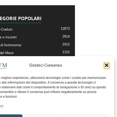
EGORIE POPOLARI
12873
-Coelum
2914
e e Incontri
2412
di Astronomia
1315
 del Mese
365
nomia, Astrofisica e Cosmologia
Gestisci Consenso
268
li e Risorse On-Line
192
og della Redazione
le migliori esperienze, utilizziamo tecnologie come i cookie per memorizzare
 alle informazioni del dispositivo. Il consenso a queste tecnologie ci
i elaborare dati come il comportamento di navigazione o ID unici su questo
consentire o ritirare il consenso può influire negativamente su alcune
he e funzioni.
izi