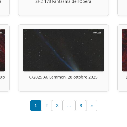
a
SH2-173 Fantasma dell’Opera
rgo
C/2025 A6 Lemmon, 28 ottobre 2025
1
2
3
…
8
»