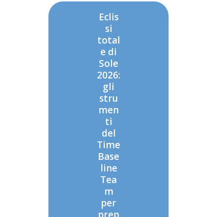
Eclis
si
total
e di
Sole
2026:
gli
stru
men
ti
del
Time
Base
line
Tea
m
per
prep