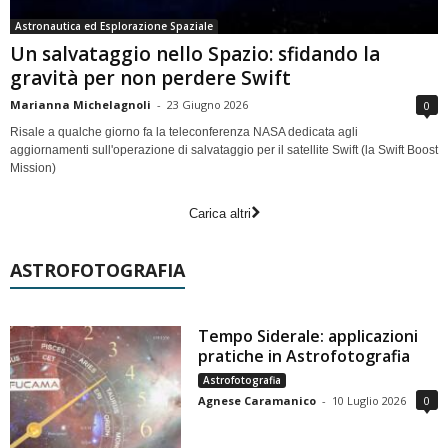
Astronautica ed Esplorazione Spaziale
Un salvataggio nello Spazio: sfidando la
gravità per non perdere Swift
Marianna Michelagnoli
-
23 Giugno 2026
0
Risale a qualche giorno fa la teleconferenza NASA dedicata agli
aggiornamenti sull'operazione di salvataggio per il satellite Swift (la Swift Boost
Mission)
Carica altri
ASTROFOTOGRAFIA
Tempo Siderale: applicazioni
pratiche in Astrofotografia
Astrofotografia
Agnese Caramanico
-
10 Luglio 2026
0