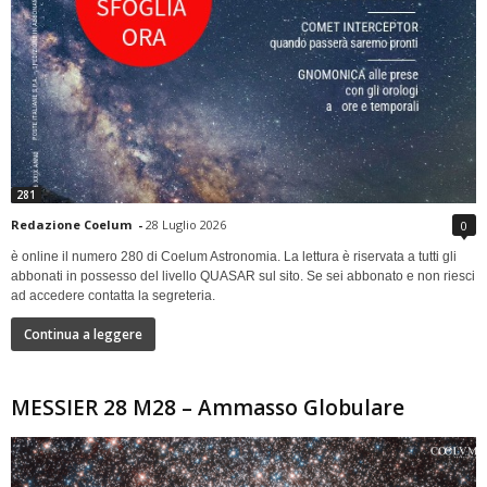
281
Redazione Coelum
-
28 Luglio 2026
0
è online il numero 280 di Coelum Astronomia. La lettura è riservata a tutti gli
abbonati in possesso del livello QUASAR sul sito. Se sei abbonato e non riesci
ad accedere contatta la segreteria.
Continua a leggere
MESSIER 28 M28 – Ammasso Globulare