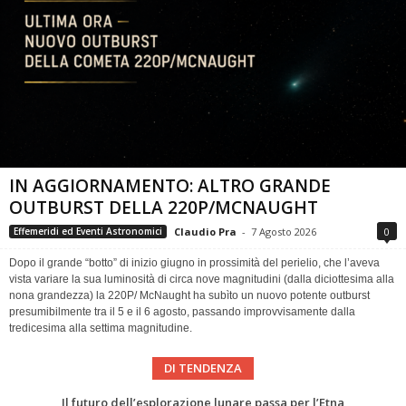
IN AGGIORNAMENTO: ALTRO GRANDE
OUTBURST DELLA 220P/MCNAUGHT
Claudio Pra
-
7 Agosto 2026
0
Effemeridi ed Eventi Astronomici
Dopo il grande “botto” di inizio giugno in prossimità del perielio, che l’aveva
vista variare la sua luminosità di circa nove magnitudini (dalla diciottesima alla
nona grandezza) la 220P/ McNaught ha subìto un nuovo potente outburst
presumibilmente tra il 5 e il 6 agosto, passando improvvisamente dalla
tredicesima alla settima magnitudine.
DI TENDENZA
Eclissi totale di Sole 2026: gli strumenti del Time Baseline Team per prepararsi all’evento