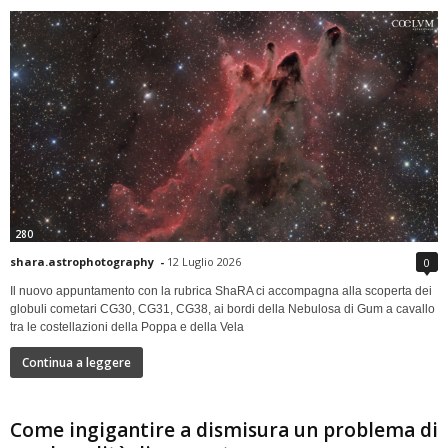
280
shara.astrophotography
-
12 Luglio 2026
0
Il nuovo appuntamento con la rubrica ShaRA ci accompagna alla scoperta dei
globuli cometari CG30, CG31, CG38, ai bordi della Nebulosa di Gum a cavallo
tra le costellazioni della Poppa e della Vela
Continua a leggere
Come ingigantire a dismisura un problema di