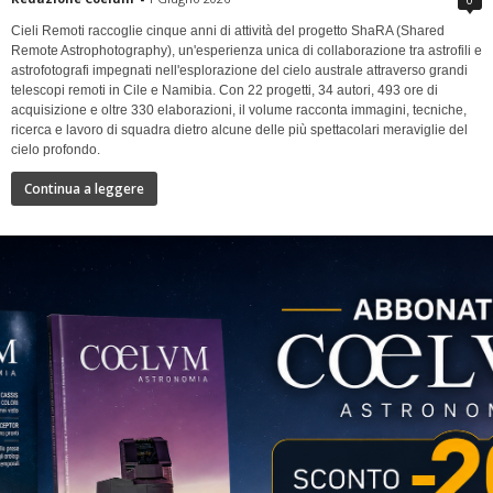
Cieli Remoti raccoglie cinque anni di attività del progetto ShaRA (Shared
Remote Astrophotography), un'esperienza unica di collaborazione tra astrofili e
astrofotografi impegnati nell'esplorazione del cielo australe attraverso grandi
telescopi remoti in Cile e Namibia. Con 22 progetti, 34 autori, 493 ore di
acquisizione e oltre 330 elaborazioni, il volume racconta immagini, tecniche,
ricerca e lavoro di squadra dietro alcune delle più spettacolari meraviglie del
cielo profondo.
Continua a leggere