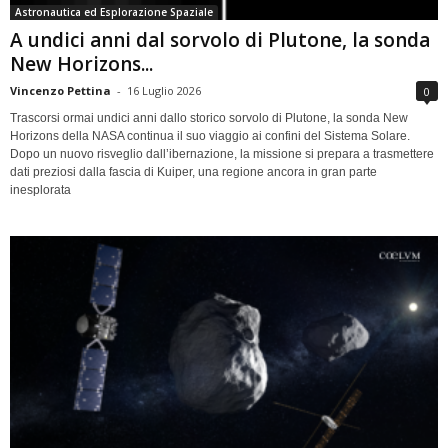
Astronautica ed Esplorazione Spaziale
A undici anni dal sorvolo di Plutone, la sonda
New Horizons...
Vincenzo Pettina
-
16 Luglio 2026
0
Trascorsi ormai undici anni dallo storico sorvolo di Plutone, la sonda New
Horizons della NASA continua il suo viaggio ai confini del Sistema Solare.
Dopo un nuovo risveglio dall’ibernazione, la missione si prepara a trasmettere
dati preziosi dalla fascia di Kuiper, una regione ancora in gran parte
inesplorata