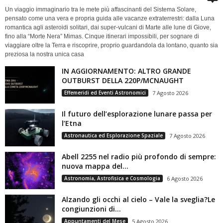
Un viaggio immaginario tra le mete più affascinanti del Sistema Solare,
pensato come una vera e propria guida alle vacanze extraterrestri: dalla Luna
romantica agli asteroidi solitari, dai super-vulcani di Marte alle lune di Giove,
fino alla “Morte Nera” Mimas. Cinque itinerari impossibili, per sognare di
viaggiare oltre la Terra e riscoprire, proprio guardandola da lontano, quanto sia
preziosa la nostra unica casa
IN AGGIORNAMENTO: ALTRO GRANDE
OUTBURST DELLA 220P/MCNAUGHT
Effemeridi ed Eventi Astronomici
7 Agosto 2026
Il futuro dell’esplorazione lunare passa per
l’Etna
Astronautica ed Esplorazione Spaziale
7 Agosto 2026
Abell 2255 nel radio più profondo di sempre:
nuova mappa del...
Astronomia, Astrofisica e Cosmologia
6 Agosto 2026
Alzando gli occhi al cielo – Vale la sveglia?Le
congiunzioni di...
Appuntamenti del Mese
5 Agosto 2026