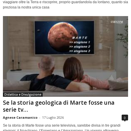
viaggiare oltre la Terra e riscoprire, proprio guardandola da lontano, quanto sia
preziosa la nostra unica casa
Didattica e Divulgazione
Se la storia geologica di Marte fosse una
serie tv…
Agnese Caramanico
-
17 Luglio 2026
0
Se la storia di Marte fosse una serie televisiva, sarebbe divisa in tre grandi
stagioni: il Noachiano, l’Esperiano e l’Amazoniano. Un viaggio attraverso