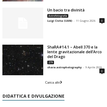
Un bacio tra divinità
Astrofotografia
Luigi Civita (UAN)
-
11 Giugno 2026
0
ShaRA#14.1 – Abell 370 e la
lente gravitazionale dell’Arco
del Drago
279
shara.astrophotography
-
9 Aprile 2026
0
Carica altri
DIDATTICA E DIVULGAZIONE