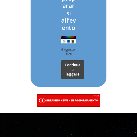
arar
si
all’ev
ento
6 Agosto
2026
Continua
a
leggere