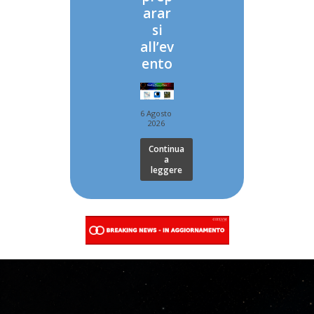
arar
si
all’ev
ento
6 Agosto
2026
Continua
a
leggere