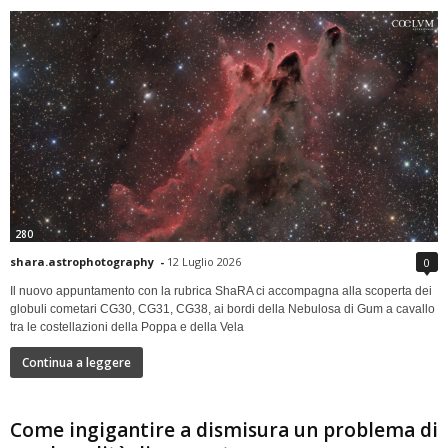
280
shara.astrophotography
-
12 Luglio 2026
0
Il nuovo appuntamento con la rubrica ShaRA ci accompagna alla scoperta dei
globuli cometari CG30, CG31, CG38, ai bordi della Nebulosa di Gum a cavallo
tra le costellazioni della Poppa e della Vela
Continua a leggere
Come ingigantire a dismisura un problema di