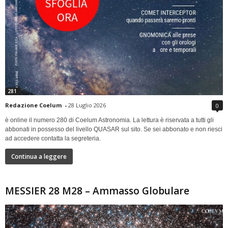
281
Redazione Coelum
-
28 Luglio 2026
0
è online il numero 280 di Coelum Astronomia. La lettura è riservata a tutti gli
abbonati in possesso del livello QUASAR sul sito. Se sei abbonato e non riesci
ad accedere contatta la segreteria.
Continua a leggere
MESSIER 28 M28 – Ammasso Globulare