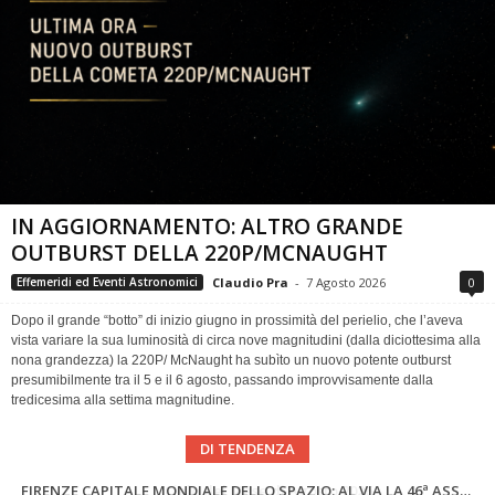
IN AGGIORNAMENTO: ALTRO GRANDE
OUTBURST DELLA 220P/MCNAUGHT
Claudio Pra
-
7 Agosto 2026
0
Effemeridi ed Eventi Astronomici
Dopo il grande “botto” di inizio giugno in prossimità del perielio, che l’aveva
vista variare la sua luminosità di circa nove magnitudini (dalla diciottesima alla
nona grandezza) la 220P/ McNaught ha subìto un nuovo potente outburst
presumibilmente tra il 5 e il 6 agosto, passando improvvisamente dalla
tredicesima alla settima magnitudine.
DI TENDENZA
SUPERNOVAE aggiornamenti del mese – Agosto 2026
Cielo del Mese di Agosto 2026