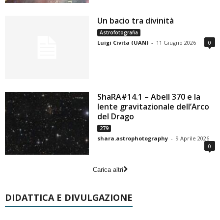
Un bacio tra divinità
Astrofotografia
Luigi Civita (UAN)
-
11 Giugno 2026
0
ShaRA#14.1 – Abell 370 e la
lente gravitazionale dell’Arco
del Drago
279
shara.astrophotography
-
9 Aprile 2026
0
Carica altri
DIDATTICA E DIVULGAZIONE