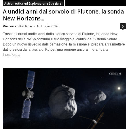
Astronautica ed Esplorazione Spaziale
A undici anni dal sorvolo di Plutone, la sonda
New Horizons...
Vincenzo Pettina
-
16 Luglio 2026
0
Trascorsi ormai undici anni dallo storico sorvolo di Plutone, la sonda New
Horizons della NASA continua il suo viaggio ai confini del Sistema Solare.
Dopo un nuovo risveglio dall’ibernazione, la missione si prepara a trasmettere
dati preziosi dalla fascia di Kuiper, una regione ancora in gran parte
inesplorata