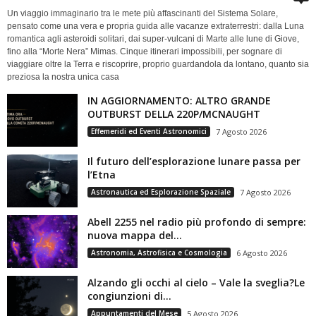
Un viaggio immaginario tra le mete più affascinanti del Sistema Solare,
pensato come una vera e propria guida alle vacanze extraterrestri: dalla Luna
romantica agli asteroidi solitari, dai super-vulcani di Marte alle lune di Giove,
fino alla “Morte Nera” Mimas. Cinque itinerari impossibili, per sognare di
viaggiare oltre la Terra e riscoprire, proprio guardandola da lontano, quanto sia
preziosa la nostra unica casa
IN AGGIORNAMENTO: ALTRO GRANDE
OUTBURST DELLA 220P/MCNAUGHT
Effemeridi ed Eventi Astronomici
7 Agosto 2026
Il futuro dell’esplorazione lunare passa per
l’Etna
Astronautica ed Esplorazione Spaziale
7 Agosto 2026
Abell 2255 nel radio più profondo di sempre:
nuova mappa del...
Astronomia, Astrofisica e Cosmologia
6 Agosto 2026
Alzando gli occhi al cielo – Vale la sveglia?Le
congiunzioni di...
Appuntamenti del Mese
5 Agosto 2026