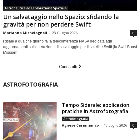
Astronautica ed Esplorazione Spaziale
Un salvataggio nello Spazio: sfidando la
gravità per non perdere Swift
Marianna Michelagnoli
-
23 Giugno 2026
0
Risale a qualche giorno fa la teleconferenza NASA dedicata agli
aggiornamenti sull'operazione di salvataggio per il satellite Swift (la Swift Boost
Mission)
Carica altri
ASTROFOTOGRAFIA
Tempo Siderale: applicazioni
pratiche in Astrofotografia
Astrofotografia
Agnese Caramanico
-
10 Luglio 2026
0