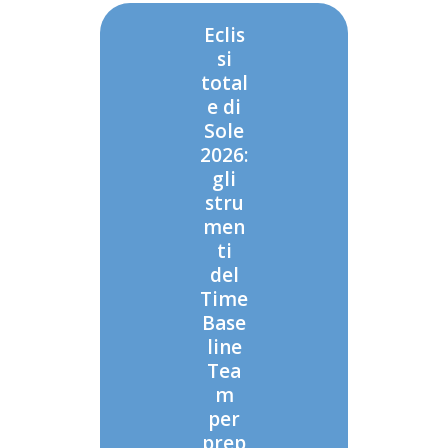
Eclis
si
total
e di
Sole
2026:
gli
stru
men
ti
del
Time
Base
line
Tea
m
per
prep