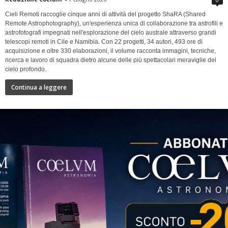
Cieli Remoti raccoglie cinque anni di attività del progetto ShaRA (Shared
Remote Astrophotography), un'esperienza unica di collaborazione tra astrofili e
astrofotografi impegnati nell'esplorazione del cielo australe attraverso grandi
telescopi remoti in Cile e Namibia. Con 22 progetti, 34 autori, 493 ore di
acquisizione e oltre 330 elaborazioni, il volume racconta immagini, tecniche,
ricerca e lavoro di squadra dietro alcune delle più spettacolari meraviglie del
cielo profondo.
Continua a leggere