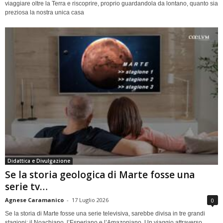
viaggiare oltre la Terra e riscoprire, proprio guardandola da lontano, quanto sia
preziosa la nostra unica casa
Didattica e Divulgazione
Se la storia geologica di Marte fosse una
serie tv…
Agnese Caramanico
-
17 Luglio 2026
0
Se la storia di Marte fosse una serie televisiva, sarebbe divisa in tre grandi
stagioni: il Noachiano, l’Esperiano e l’Amazoniano. Un viaggio attraverso