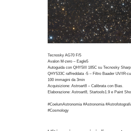
Tecnosky AG70 F/5
Avalon M-zero – Eagle5
Autoguida con QHY5III 185C su Tecnosky Sharp
QHY533C raffreddata -5 – Filtro Baader UV/IR-cu
100 immagini da 3min
Acquisizione: Astroart8 – Calibrata con Bias.
Elaborazione: Astroart8, Startools1.9 e Paint Sh
#CoelumAstronomia #Astronomia #Astrofotografi
#Cosmology