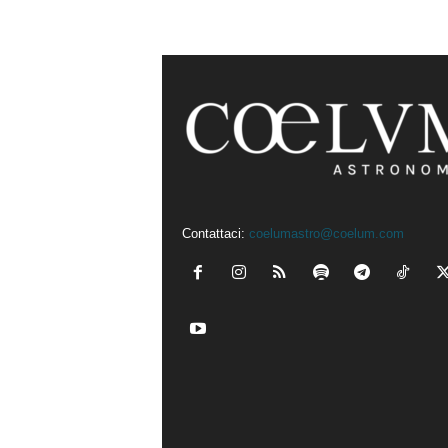
Contattaci:
coelumastro@coelum.com