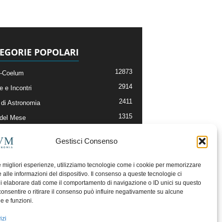
EGORIE POPOLARI
12873
-Coelum
2914
e e Incontri
2411
di Astronomia
1315
 del Mese
365
nomia, Astrofisica e Cosmologia
Gestisci Consenso
268
li e Risorse On-Line
192
og della Redazione
le migliori esperienze, utilizziamo tecnologie come i cookie per memorizzare
 alle informazioni del dispositivo. Il consenso a queste tecnologie ci
i elaborare dati come il comportamento di navigazione o ID unici su questo
consentire o ritirare il consenso può influire negativamente su alcune
he e funzioni.
izi