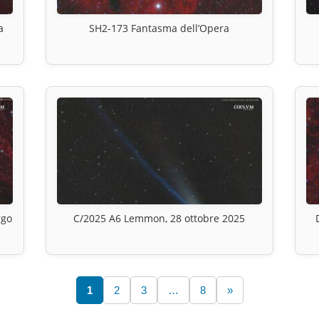
a
SH2-173 Fantasma dell’Opera
rgo
C/2025 A6 Lemmon, 28 ottobre 2025
1
2
3
…
8
»