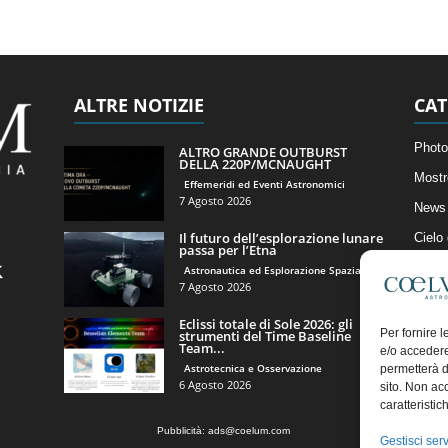
ALTRE NOTIZIE
CAT
Photo
ALTRO GRANDE OUTBURST
DELLA 220P/MCNAUGHT
Mostr
Effemeridi ed Eventi Astronomici
7 Agosto 2026
News 
Il futuro dell’esplorazione lunare
Cielo
passa per l’Etna
Astro
Astronautica ed Esplorazione Spaziale
7 Agosto 2026
Artico
Eclissi totale di Sole 2026: gli
Il Bl
Per fornire 
strumenti del Time Baseline
Team...
e/o accedere
Astrotecnica e Osservazione
permetterà d
6 Agosto 2026
sito. Non ac
caratteristic
Pubblicità:
ads@coelum.com
Gestisci serv