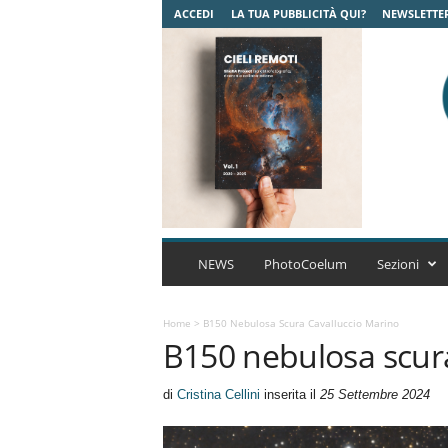
ACCEDI
LA TUA PUBBLICITÀ QUI?
NEWSLETTE
C
o
NEWS
PhotoCoelum
Sezioni
e
l
u
Home
>
B150 Nebulosa Scura Cavalluccio Marino
B150 nebulosa scur
m
A
s
di
Cristina Cellini
inserita il
25 Settembre 2024
t
r
o