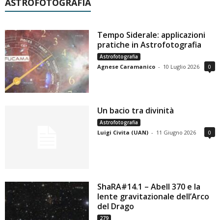
ASTROFOTOGRAFIA
Tempo Siderale: applicazioni
pratiche in Astrofotografia
Astrofotografia
Agnese Caramanico
-
10 Luglio 2026
0
Un bacio tra divinità
Astrofotografia
Luigi Civita (UAN)
-
11 Giugno 2026
0
ShaRA#14.1 – Abell 370 e la
lente gravitazionale dell’Arco
del Drago
279