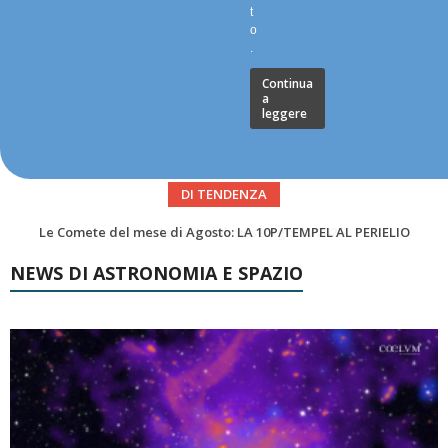
t
o
.
Continua
a
leggere
DI TENDENZA
Asteroidi del mese Agosto 2026
NEWS DI ASTRONOMIA E SPAZIO