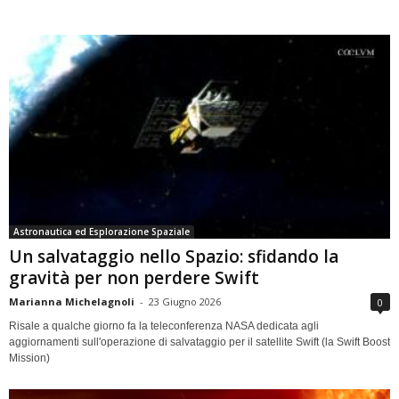
Astronautica ed Esplorazione Spaziale
Un salvataggio nello Spazio: sfidando la
gravità per non perdere Swift
Marianna Michelagnoli
-
23 Giugno 2026
0
Risale a qualche giorno fa la teleconferenza NASA dedicata agli
aggiornamenti sull'operazione di salvataggio per il satellite Swift (la Swift Boost
Mission)