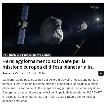
Astronautica ed Esplorazione Spaziale
Hera: aggiornamento software per la
missione europea di difesa planetaria in...
Rossana Conte
-
15 Luglio 2026
0
La ricorrenza da poco trascorsa dell’Asteroid Day offre l’occasione per fare il
punto su Hera, la prima missione europea dimostrativa dedicata alla difesa
planetaria. La sonda dell’ESA si prepara a raggiungere il sistema Didymos–
Dimorphos, dove analizzerà gli effetti dell’impatto della missione NASA DART
e raccoglierà dati fondamentali per il futuro delle strategie contro possibili
minacce asteroidali