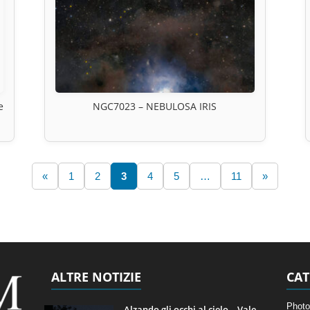
e
NGC7023 – NEBULOSA IRIS
«
1
2
3
4
5
…
11
»
ALTRE NOTIZIE
CAT
Photo
Alzando gli occhi al cielo – Vale