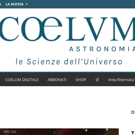
R
LA RIVISTA
COELUM DIGITALE
ABBONATI
SHOP
🛒
Area Riservata