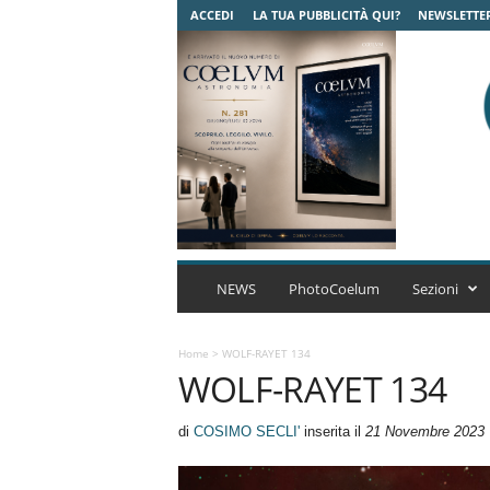
ACCEDI
LA TUA PUBBLICITÀ QUI?
NEWSLETTE
C
o
NEWS
PhotoCoelum
Sezioni
e
l
u
Home
>
WOLF-RAYET 134
WOLF-RAYET 134
m
A
s
di
COSIMO SECLI'
inserita il
21 Novembre 2023
t
r
o