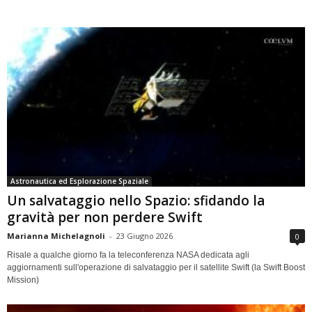
Astronautica ed Esplorazione Spaziale
Un salvataggio nello Spazio: sfidando la
gravità per non perdere Swift
Marianna Michelagnoli
-
23 Giugno 2026
0
Risale a qualche giorno fa la teleconferenza NASA dedicata agli
aggiornamenti sull'operazione di salvataggio per il satellite Swift (la Swift Boost
Mission)