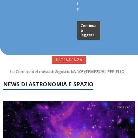
t
o
.
Continua
a
leggere
DI TENDENZA
Asteroidi del mese Agosto 2026
NEWS DI ASTRONOMIA E SPAZIO