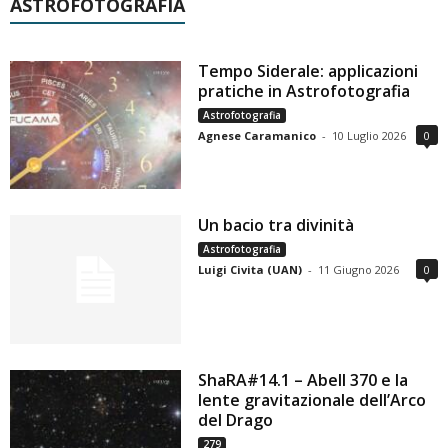
ASTROFOTOGRAFIA
Tempo Siderale: applicazioni
pratiche in Astrofotografia
Astrofotografia
Agnese Caramanico
-
10 Luglio 2026
0
Un bacio tra divinità
Astrofotografia
Luigi Civita (UAN)
-
11 Giugno 2026
0
ShaRA#14.1 – Abell 370 e la
lente gravitazionale dell’Arco
del Drago
279