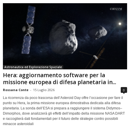
Astronautica ed Esplorazione Spaziale
Hera: aggiornamento software per la
missione europea di difesa planetaria in...
Rossana Conte
-
15 Luglio 2026
0
La ricorrenza da poco trascorsa dell’Asteroid Day offre l’occasione per fare il
punto su Hera, la prima missione europea dimostrativa dedicata alla difesa
planetaria. La sonda dell’ESA si prepara a raggiungere il sistema Didymos–
Dimorphos, dove analizzerà gli effetti dell’impatto della missione NASA DART
e raccoglierà dati fondamentali per il futuro delle strategie contro possibili
minacce asteroidali