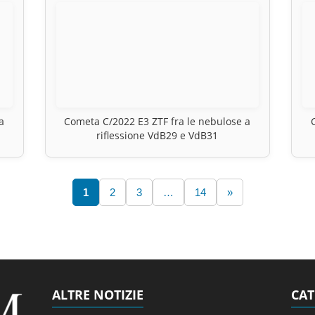
a
Cometa C/2022 E3 ZTF fra le nebulose a
riflessione VdB29 e VdB31
1
2
3
…
14
»
ALTRE NOTIZIE
CAT