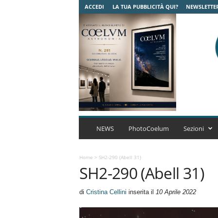
ACCEDI
LA TUA PUBBLICITÀ QUI?
NEWSLETTE
C
o
NEWS
PhotoCoelum
Sezioni
e
l
u
Home
>
SH2-290 (Abell 31)
SH2-290 (Abell 31)
m
A
s
di
Cristina Cellini
inserita il
10 Aprile 2022
t
r
o