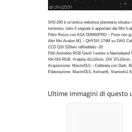
SH2-290 è un’antica nebulosa planetaria situata 
luminoso, tutto il segnale è apportato dai filtri h-a
Filtro Rosso con ASA DDM60PRO – Pose non gu
Altri filtri Avalon M1 – QHY5III 174M su OAG Cel
CCD QSI 520wsi raffreddato -20
Filtri Astrodon RGB GenII I-series e Narrowband
HA-OIII-RGB: H-alpha 41x10min, OIII 37x10min
Acquisizione: MaximDL5 – Calibrata con Dark, Bi
Elaborazione: MaximDL5, Astroart6, Startools1.8
Ultime immagini di questo 