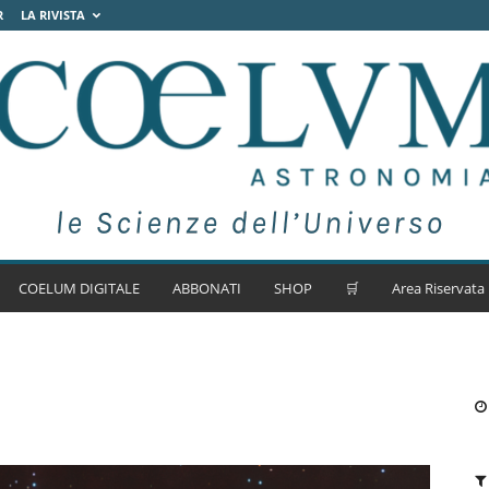
R
LA RIVISTA
COELUM DIGITALE
ABBONATI
SHOP
🛒
Area Riservata