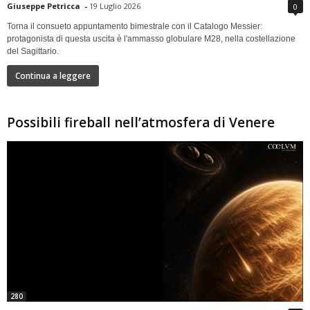
Giuseppe Petricca
-
19 Luglio 2026
0
Torna il consueto appuntamento bimestrale con il Catalogo Messier:
protagonista di questa uscita è l'ammasso globulare M28, nella costellazione
del Sagittario.
Continua a leggere
Possibili fireball nell’atmosfera di Venere
280