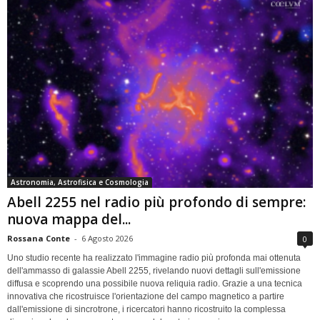
Astronomia, Astrofisica e Cosmologia
Abell 2255 nel radio più profondo di sempre:
nuova mappa del...
Rossana Conte
-
6 Agosto 2026
0
Uno studio recente ha realizzato l'immagine radio più profonda mai ottenuta
dell'ammasso di galassie Abell 2255, rivelando nuovi dettagli sull'emissione
diffusa e scoprendo una possibile nuova reliquia radio. Grazie a una tecnica
innovativa che ricostruisce l'orientazione del campo magnetico a partire
dall'emissione di sincrotrone, i ricercatori hanno ricostruito la complessa