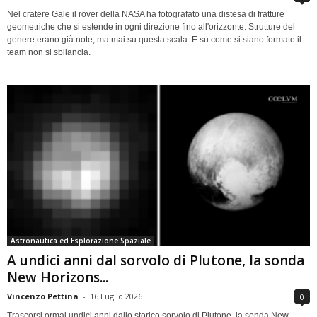
Nel cratere Gale il rover della NASA ha fotografato una distesa di fratture
geometriche che si estende in ogni direzione fino all'orizzonte. Strutture del
genere erano già note, ma mai su questa scala. E su come si siano formate il
team non si sbilancia.
Astronautica ed Esplorazione Spaziale
A undici anni dal sorvolo di Plutone, la sonda
New Horizons...
Vincenzo Pettina
-
16 Luglio 2026
0
Trascorsi ormai undici anni dallo storico sorvolo di Plutone, la sonda New