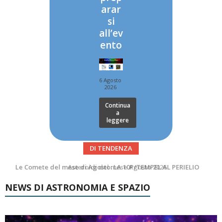
arar
si
all’ev
ento
6 Agosto
2026
Continua
a
leggere
DI TENDENZA
Asteroidi del mese Agosto 2026
Transiti di ISS International Space Station e Tiangong – Agosto 2026
NEWS DI ASTRONOMIA E SPAZIO