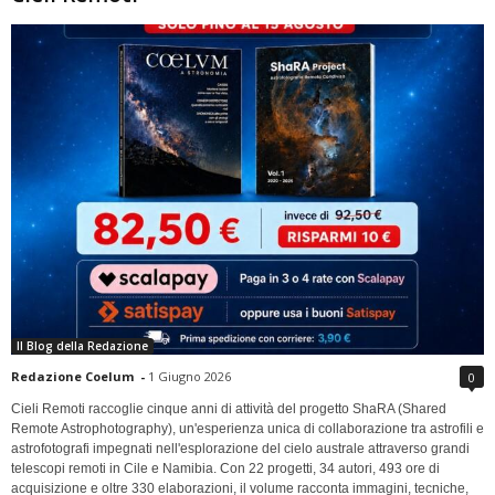
Il Blog della Redazione
Redazione Coelum
-
1 Giugno 2026
0
Cieli Remoti raccoglie cinque anni di attività del progetto ShaRA (Shared
Remote Astrophotography), un'esperienza unica di collaborazione tra astrofili e
astrofotografi impegnati nell'esplorazione del cielo australe attraverso grandi
telescopi remoti in Cile e Namibia. Con 22 progetti, 34 autori, 493 ore di
acquisizione e oltre 330 elaborazioni, il volume racconta immagini, tecniche,