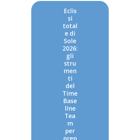
Eclis
si
total
e di
Sole
2026:
gli
stru
men
ti
del
Time
Base
line
Tea
m
per
prep