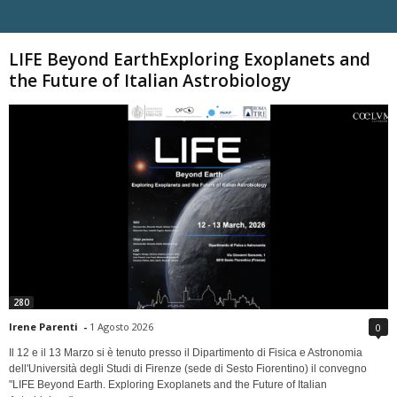
Carica altri
LIFE Beyond EarthExploring Exoplanets and
the Future of Italian Astrobiology
280
Irene Parenti
-
1 Agosto 2026
0
Il 12 e il 13 Marzo si è tenuto presso il Dipartimento di Fisica e Astronomia
dell'Università degli Studi di Firenze (sede di Sesto Fiorentino) il convegno
"LIFE Beyond Earth. Exploring Exoplanets and the Future of Italian