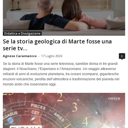
Didattica e Divulgazione
Se la storia geologica di Marte fosse una
serie tv…
Agnese Caramanico
-
17 Luglio 2026
0
Se la storia di Marte fosse una serie televisiva, sarebbe divisa in tre grandi
stagioni: il Noachiano, l’Esperiano e l’Amazoniano. Un viaggio attraverso
miliardi di anni di evoluzione planetaria, tra oceani scomparsi, gigantesche
eruzioni vulcaniche, perdita dell’atmosfera e trasformazione del pianeta nel
mondo arido che osserviamo oggi.