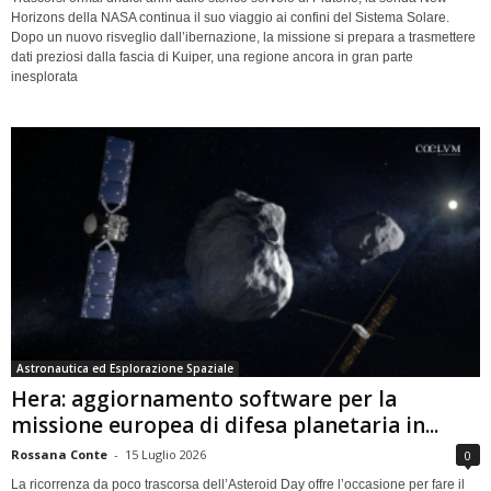
Horizons della NASA continua il suo viaggio ai confini del Sistema Solare.
Dopo un nuovo risveglio dall’ibernazione, la missione si prepara a trasmettere
dati preziosi dalla fascia di Kuiper, una regione ancora in gran parte
inesplorata
Astronautica ed Esplorazione Spaziale
Hera: aggiornamento software per la
missione europea di difesa planetaria in...
Rossana Conte
-
15 Luglio 2026
0
La ricorrenza da poco trascorsa dell’Asteroid Day offre l’occasione per fare il