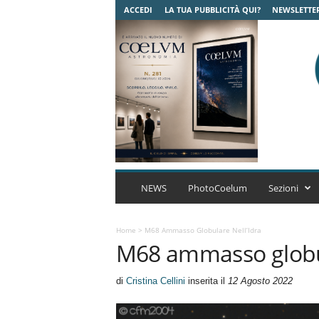
ACCEDI
LA TUA PUBBLICITÀ QUI?
NEWSLETTE
C
o
NEWS
PhotoCoelum
Sezioni
e
l
u
Home
>
M68 Ammasso Globulare Nell’Idra
M68 ammasso globul
m
A
s
di
Cristina Cellini
inserita il
12 Agosto 2022
t
r
o