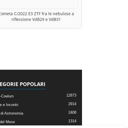
Cometa C/2022 E3 ZTF fra le nebulose a
riflessione VdB29 e VdB31
EGORIE POPOLARI
12873
-Coelum
2914
e e Incontri
2408
di Astronomia
1314
 del Mese