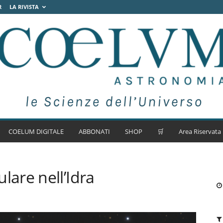
R
LA RIVISTA
COELUM DIGITALE
ABBONATI
SHOP
🛒
Area Riservata
are nell’Idra