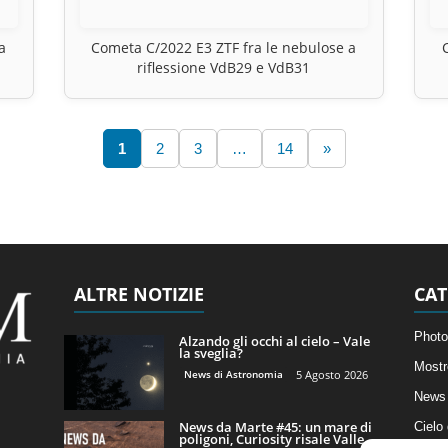
a
Cometa C/2022 E3 ZTF fra le nebulose a
riflessione VdB29 e VdB31
1
2
3
…
14
»
ALTRE NOTIZIE
CAT
Photo
Alzando gli occhi al cielo – Vale
la sveglia?
Mostr
News di Astronomia
5 Agosto 2026
News 
News da Marte #45: un mare di
Cielo
poligoni, Curiosity risale Valle...