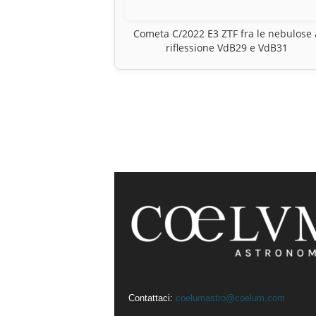
Cometa C/2022 E3 ZTF fra le nebulose 
riflessione VdB29 e VdB31
Contattaci:
coelumastro@coelum.com