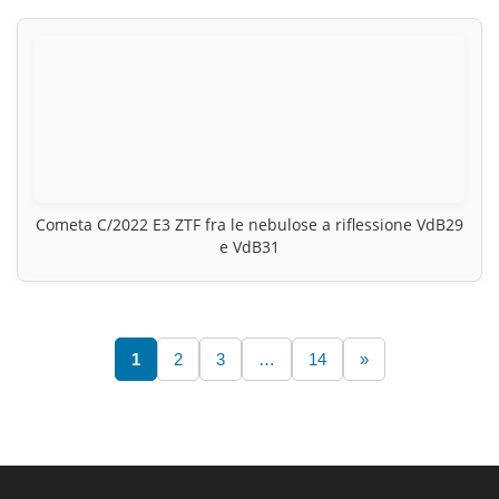
Cometa C/2022 E3 ZTF fra le nebulose a riflessione VdB29
e VdB31
1
2
3
…
14
»