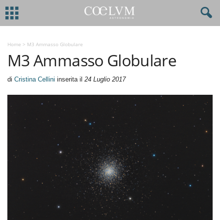
Home
>
M3 Ammasso Globulare
M3 Ammasso Globulare
di
Cristina Cellini
inserita il
24 Luglio 2017