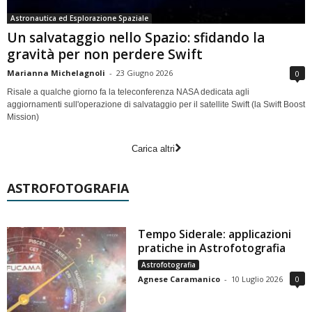
Astronautica ed Esplorazione Spaziale
Un salvataggio nello Spazio: sfidando la
gravità per non perdere Swift
Marianna Michelagnoli
-
23 Giugno 2026
0
Risale a qualche giorno fa la teleconferenza NASA dedicata agli
aggiornamenti sull'operazione di salvataggio per il satellite Swift (la Swift Boost
Mission)
Carica altri
ASTROFOTOGRAFIA
Tempo Siderale: applicazioni
pratiche in Astrofotografia
Astrofotografia
Agnese Caramanico
-
10 Luglio 2026
0