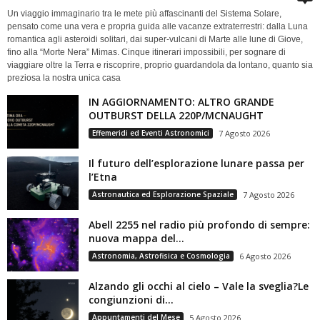
Un viaggio immaginario tra le mete più affascinanti del Sistema Solare,
pensato come una vera e propria guida alle vacanze extraterrestri: dalla Luna
romantica agli asteroidi solitari, dai super-vulcani di Marte alle lune di Giove,
fino alla “Morte Nera” Mimas. Cinque itinerari impossibili, per sognare di
viaggiare oltre la Terra e riscoprire, proprio guardandola da lontano, quanto sia
preziosa la nostra unica casa
IN AGGIORNAMENTO: ALTRO GRANDE
OUTBURST DELLA 220P/MCNAUGHT
Effemeridi ed Eventi Astronomici
7 Agosto 2026
Il futuro dell’esplorazione lunare passa per
l’Etna
Astronautica ed Esplorazione Spaziale
7 Agosto 2026
Abell 2255 nel radio più profondo di sempre:
nuova mappa del...
Astronomia, Astrofisica e Cosmologia
6 Agosto 2026
Alzando gli occhi al cielo – Vale la sveglia?Le
congiunzioni di...
Appuntamenti del Mese
5 Agosto 2026