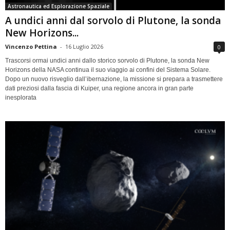
Astronautica ed Esplorazione Spaziale
A undici anni dal sorvolo di Plutone, la sonda
New Horizons...
Vincenzo Pettina
-
16 Luglio 2026
0
Trascorsi ormai undici anni dallo storico sorvolo di Plutone, la sonda New
Horizons della NASA continua il suo viaggio ai confini del Sistema Solare.
Dopo un nuovo risveglio dall’ibernazione, la missione si prepara a trasmettere
dati preziosi dalla fascia di Kuiper, una regione ancora in gran parte
inesplorata