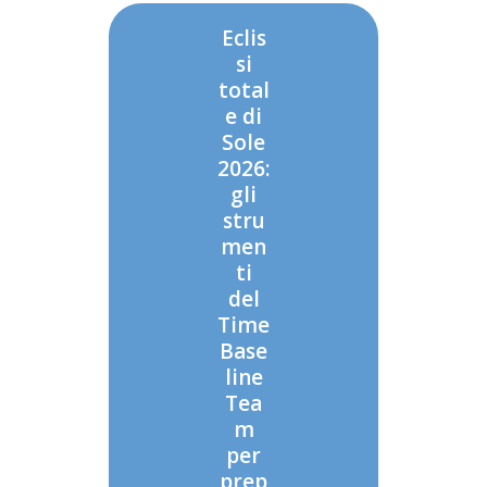
Eclis
si
total
e di
Sole
2026:
gli
stru
men
ti
del
Time
Base
line
Tea
m
per
prep