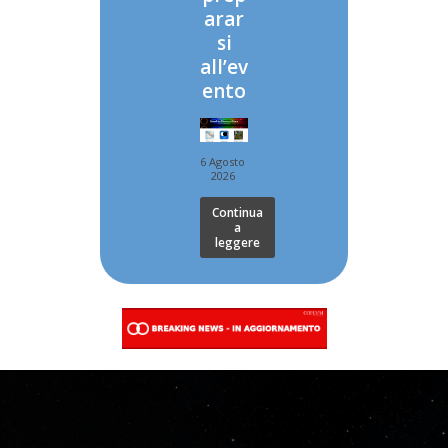
arar
si
all’ev
ento
6 Agosto
2026
Continua
a
leggere