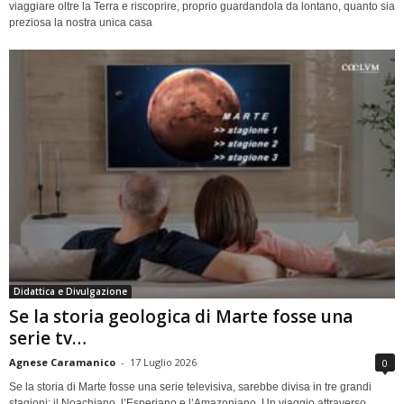
viaggiare oltre la Terra e riscoprire, proprio guardandola da lontano, quanto sia
preziosa la nostra unica casa
Didattica e Divulgazione
Se la storia geologica di Marte fosse una
serie tv…
Agnese Caramanico
-
17 Luglio 2026
0
Se la storia di Marte fosse una serie televisiva, sarebbe divisa in tre grandi
stagioni: il Noachiano, l’Esperiano e l’Amazoniano. Un viaggio attraverso