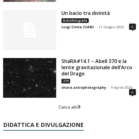
Un bacio tra divinità
Astrofotografia
Luigi Civita (UAN)
-
11 Giugno 2026
0
ShaRA#14.1 – Abell 370 e la
lente gravitazionale dell’Arco
del Drago
279
shara.astrophotography
-
9 Aprile 2026
0
Carica altri
DIDATTICA E DIVULGAZIONE