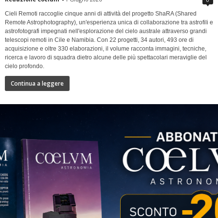
Cieli Remoti raccoglie cinque anni di attività del progetto ShaRA (Shared
Remote Astrophotography), un'esperienza unica di collaborazione tra astrofili e
astrofotografi impegnati nell'esplorazione del cielo australe attraverso grandi
telescopi remoti in Cile e Namibia. Con 22 progetti, 34 autori, 493 ore di
acquisizione e oltre 330 elaborazioni, il volume racconta immagini, tecniche,
ricerca e lavoro di squadra dietro alcune delle più spettacolari meraviglie del
cielo profondo.
Continua a leggere