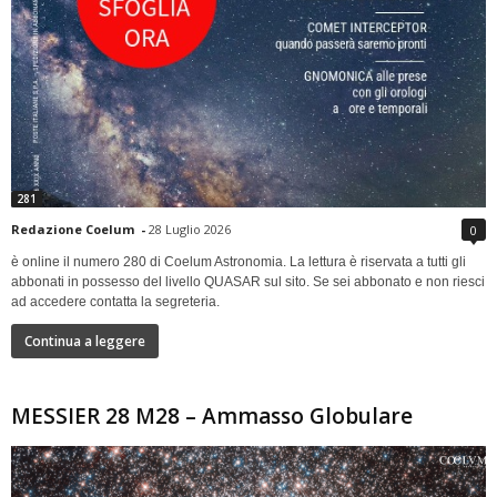
281
Redazione Coelum
-
28 Luglio 2026
0
è online il numero 280 di Coelum Astronomia. La lettura è riservata a tutti gli
abbonati in possesso del livello QUASAR sul sito. Se sei abbonato e non riesci
ad accedere contatta la segreteria.
Continua a leggere
MESSIER 28 M28 – Ammasso Globulare