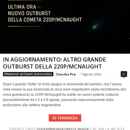
IN AGGIORNAMENTO: ALTRO GRANDE
OUTBURST DELLA 220P/MCNAUGHT
Claudio Pra
-
7 Agosto 2026
0
Effemeridi ed Eventi Astronomici
Dopo il grande “botto” di inizio giugno in prossimità del perielio, che l’aveva
vista variare la sua luminosità di circa nove magnitudini (dalla diciottesima alla
nona grandezza) la 220P/ McNaught ha subìto un nuovo potente outburst
presumibilmente tra il 5 e il 6 agosto, passando improvvisamente dalla
tredicesima alla settima magnitudine.
DI TENDENZA
Cielo del Mese di Agosto 2026
FIRENZE CAPITALE MONDIALE DELLO SPAZIO: AL VIA LA 46ª ASSEMBLEA SCIENTIFICA DEL COSPAR