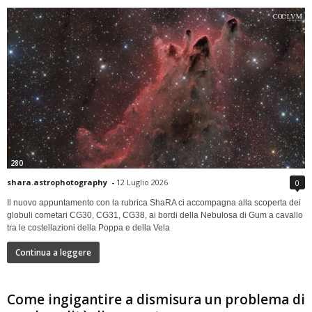
280
shara.astrophotography
-
12 Luglio 2026
0
Il nuovo appuntamento con la rubrica ShaRA ci accompagna alla scoperta dei
globuli cometari CG30, CG31, CG38, ai bordi della Nebulosa di Gum a cavallo
tra le costellazioni della Poppa e della Vela
Continua a leggere
Come ingigantire a dismisura un problema di