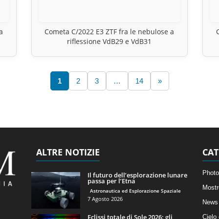
a
Cometa C/2022 E3 ZTF fra le nebulose a
riflessione VdB29 e VdB31
1
2
3
…
14
»
ALTRE NOTIZIE
CAT
Photo
Il futuro dell’esplorazione lunare
passa per l’Etna
Mostr
Astronautica ed Esplorazione Spaziale
7 Agosto 2026
News 
Eclissi totale di Sole 2026: gli
Cielo