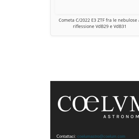
Cometa C/2022 E3 ZTF fra le nebulose 
riflessione VdB29 e VdB31
Contattaci:
coelumastro@coelum.com