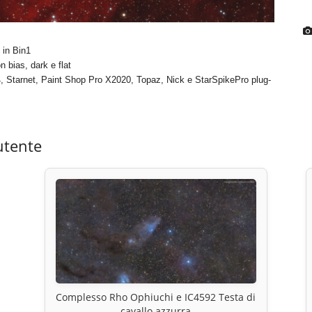
 in Bin1
 bias, dark e flat
, Starnet, Paint Shop Pro X2020, Topaz, Nick e StarSpikePro plug-
utente
Complesso Rho Ophiuchi e IC4592 Testa di
cavallo azzurra