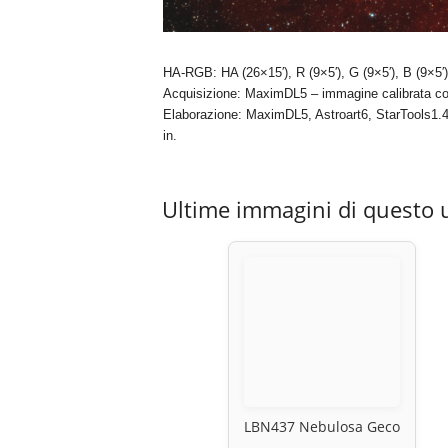
HA-RGB: HA (26×15′), R (9×5′), G (9×5′), B (9×5′)
Acquisizione: MaximDL5 – immagine calibrata con
Elaborazione: MaximDL5, Astroart6, StarTools1.4
in.
Ultime immagini di questo 
LBN437 Nebulosa Geco