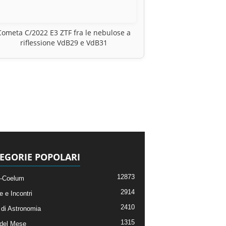
Cometa C/2022 E3 ZTF fra le nebulose a
riflessione VdB29 e VdB31
EGORIE POPOLARI
12873
-Coelum
2914
e e Incontri
2410
di Astronomia
1315
 del Mese