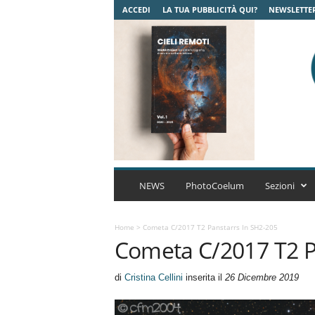
ACCEDI
LA TUA PUBBLICITÀ QUI?
NEWSLETTE
C
o
NEWS
PhotoCoelum
Sezioni
e
l
u
Home
>
Cometa C/2017 T2 Panstarrs In SH2-205
Cometa C/2017 T2 P
m
A
s
di
Cristina Cellini
inserita il
26 Dicembre 2019
t
r
o