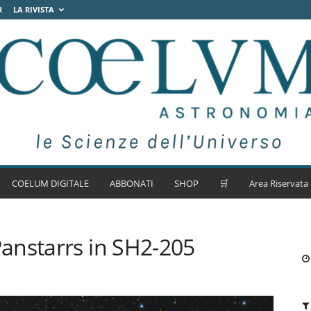
R
LA RIVISTA
COELUM DIGITALE
ABBONATI
SHOP
🛒
Area Riservata
anstarrs in SH2-205