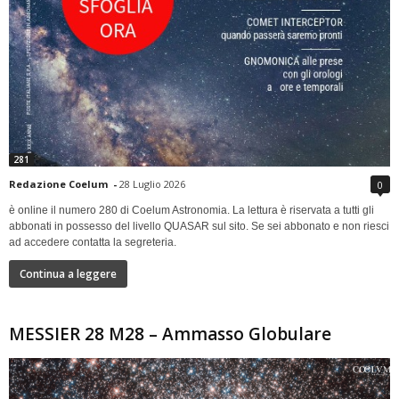
281
Redazione Coelum
-
28 Luglio 2026
0
è online il numero 280 di Coelum Astronomia. La lettura è riservata a tutti gli
abbonati in possesso del livello QUASAR sul sito. Se sei abbonato e non riesci
ad accedere contatta la segreteria.
Continua a leggere
MESSIER 28 M28 – Ammasso Globulare