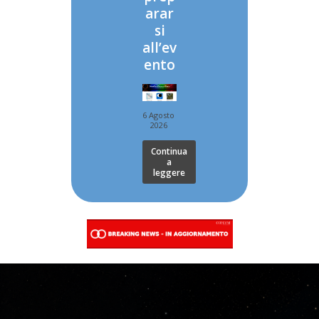
arar
si
all’ev
ento
6 Agosto
2026
Continua
a
leggere