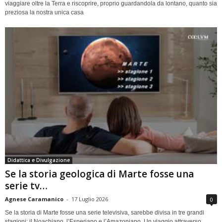
viaggiare oltre la Terra e riscoprire, proprio guardandola da lontano, quanto sia
preziosa la nostra unica casa
Didattica e Divulgazione
Se la storia geologica di Marte fosse una
serie tv…
Agnese Caramanico
-
17 Luglio 2026
0
Se la storia di Marte fosse una serie televisiva, sarebbe divisa in tre grandi
stagioni: il Noachiano, l’Esperiano e l’Amazoniano. Un viaggio attraverso