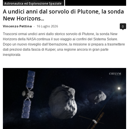
Astronautica ed Esplorazione Spaziale
A undici anni dal sorvolo di Plutone, la sonda
New Horizons...
Vincenzo Pettina
-
16 Luglio 2026
0
Trascorsi ormai undici anni dallo storico sorvolo di Plutone, la sonda New
Horizons della NASA continua il suo viaggio ai confini del Sistema Solare.
Dopo un nuovo risveglio dall’ibernazione, la missione si prepara a trasmettere
dati preziosi dalla fascia di Kuiper, una regione ancora in gran parte
inesplorata