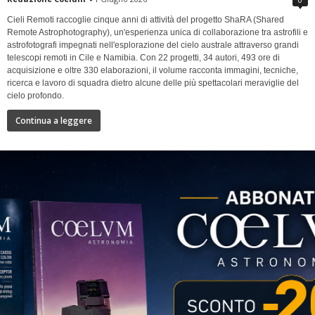
Cieli Remoti raccoglie cinque anni di attività del progetto ShaRA (Shared
Remote Astrophotography), un'esperienza unica di collaborazione tra astrofili e
astrofotografi impegnati nell'esplorazione del cielo australe attraverso grandi
telescopi remoti in Cile e Namibia. Con 22 progetti, 34 autori, 493 ore di
acquisizione e oltre 330 elaborazioni, il volume racconta immagini, tecniche,
ricerca e lavoro di squadra dietro alcune delle più spettacolari meraviglie del
cielo profondo.
Continua a leggere