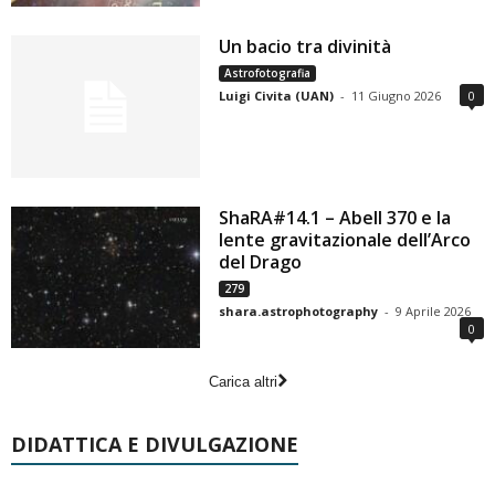
Un bacio tra divinità
Astrofotografia
Luigi Civita (UAN)
-
11 Giugno 2026
0
ShaRA#14.1 – Abell 370 e la
lente gravitazionale dell’Arco
del Drago
279
shara.astrophotography
-
9 Aprile 2026
0
Carica altri
DIDATTICA E DIVULGAZIONE