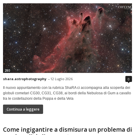
280
shara.astrophotography
-
12 Luglio 2026
0
Il nuovo appuntamento con la rubrica ShaRA ci accompagna alla scoperta dei
globuli cometari CG30, CG31, CG38, ai bordi della Nebulosa di Gum a cavallo
tra le costellazioni della Poppa e della Vela
Continua a leggere
Come ingigantire a dismisura un problema di