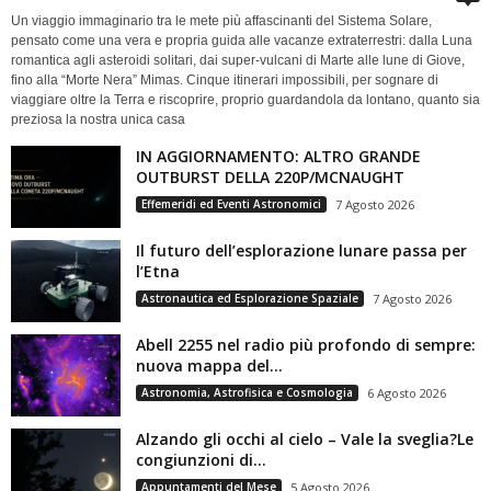
Un viaggio immaginario tra le mete più affascinanti del Sistema Solare,
pensato come una vera e propria guida alle vacanze extraterrestri: dalla Luna
romantica agli asteroidi solitari, dai super-vulcani di Marte alle lune di Giove,
fino alla “Morte Nera” Mimas. Cinque itinerari impossibili, per sognare di
viaggiare oltre la Terra e riscoprire, proprio guardandola da lontano, quanto sia
preziosa la nostra unica casa
IN AGGIORNAMENTO: ALTRO GRANDE
OUTBURST DELLA 220P/MCNAUGHT
Effemeridi ed Eventi Astronomici
7 Agosto 2026
Il futuro dell’esplorazione lunare passa per
l’Etna
Astronautica ed Esplorazione Spaziale
7 Agosto 2026
Abell 2255 nel radio più profondo di sempre:
nuova mappa del...
Astronomia, Astrofisica e Cosmologia
6 Agosto 2026
Alzando gli occhi al cielo – Vale la sveglia?Le
congiunzioni di...
Appuntamenti del Mese
5 Agosto 2026