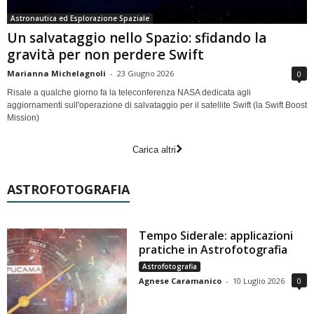
Astronautica ed Esplorazione Spaziale
Un salvataggio nello Spazio: sfidando la
gravità per non perdere Swift
Marianna Michelagnoli
-
23 Giugno 2026
0
Risale a qualche giorno fa la teleconferenza NASA dedicata agli
aggiornamenti sull'operazione di salvataggio per il satellite Swift (la Swift Boost
Mission)
Carica altri
ASTROFOTOGRAFIA
Tempo Siderale: applicazioni
pratiche in Astrofotografia
Astrofotografia
Agnese Caramanico
-
10 Luglio 2026
0