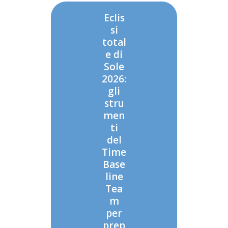
Eclis
si
total
e di
Sole
2026:
gli
stru
men
ti
del
Time
Base
line
Tea
m
per
prep