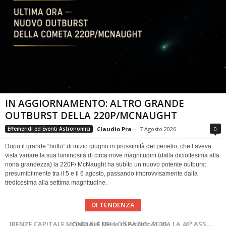
IN AGGIORNAMENTO: ALTRO GRANDE
OUTBURST DELLA 220P/MCNAUGHT
Claudio Pra
-
7 Agosto 2026
0
Effemeridi ed Eventi Astronomici
Dopo il grande “botto” di inizio giugno in prossimità del perielio, che l’aveva
vista variare la sua luminosità di circa nove magnitudini (dalla diciottesima alla
nona grandezza) la 220P/ McNaught ha subìto un nuovo potente outburst
presumibilmente tra il 5 e il 6 agosto, passando improvvisamente dalla
tredicesima alla settima magnitudine.
DI TENDENZA
SUPERNOVAE aggiornamenti del mese – Agosto 2026
Cielo del Mese di Agosto 2026