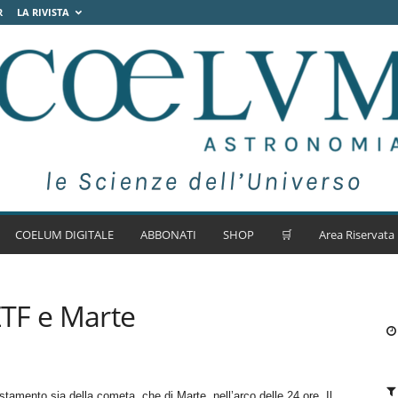
R
LA RIVISTA
COELUM DIGITALE
ABBONATI
SHOP
🛒
Area Riservata
TF e Marte
amento sia della cometa, che di Marte, nell’arco delle 24 ore. Il