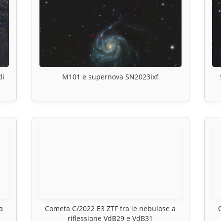
di
M101 e supernova SN2023ixf
a
Cometa C/2022 E3 ZTF fra le nebulose a
riflessione VdB29 e VdB31