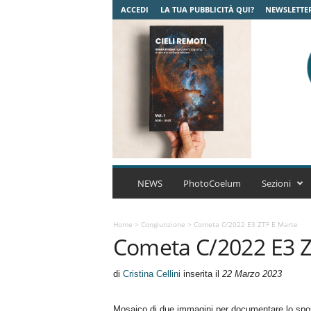
ACCEDI
LA TUA PUBBLICITÀ QUI?
NEWSLETTE
C
o
NEWS
PhotoCoelum
Sezioni
e
l
u
Home
>
Congiunzione
>
Cometa C/2022 E3 ZTF E Marte
Cometa C/2022 E3 Z
m
A
s
di
Cristina Cellini
inserita il
22 Marzo 2023
t
r
Mosaico di due immagini per documentare lo spost
o