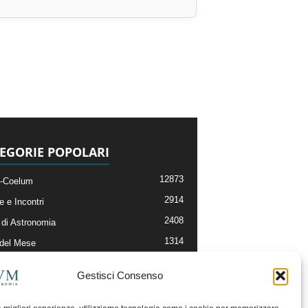
EGORIE POPOLARI
12873
-Coelum
2914
e e Incontri
2408
di Astronomia
1314
 del Mese
364
nomia, Astrofisica e Cosmologia
Gestisci Consenso
268
li e Risorse On-Line
192
og della Redazione