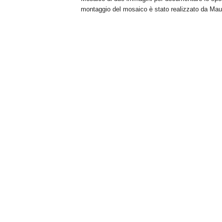
montaggio del mosaico è stato realizzato da Maur
n
o
m
i
a