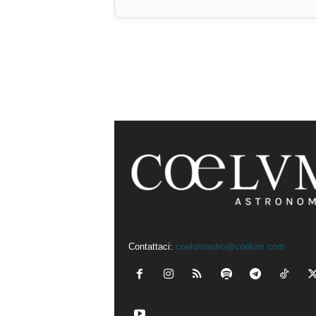
Contattaci:
coelumastro@coelum.com