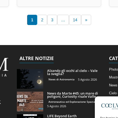
1
2
3
…
14
»
ALTRE NOTIZIE
CAT
Photo
Alzando gli occhi al cielo – Vale
la sveglia?
Mostr
News di Astronomia
5 Agosto 2026
News 
News da Marte #45: un mare di
Cielo
poligoni, Curiosity risale Valle...
Astro
Astronautica ed Esplorazione Spaziale
5 Agosto 2026
Artico
LIFE Beyond Earth
Il Bl