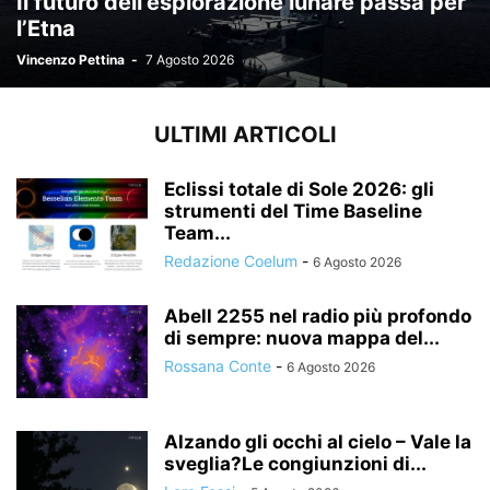
Il futuro dell’esplorazione lunare passa per
l’Etna
Vincenzo Pettina
-
7 Agosto 2026
ULTIMI ARTICOLI
Eclissi totale di Sole 2026: gli
strumenti del Time Baseline
Team...
Redazione Coelum
-
6 Agosto 2026
Abell 2255 nel radio più profondo
di sempre: nuova mappa del...
Rossana Conte
-
6 Agosto 2026
Alzando gli occhi al cielo – Vale la
sveglia?Le congiunzioni di...