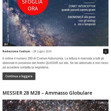
281
Redazione Coelum
-
28 Luglio 2026
0
è online il numero 280 di Coelum Astronomia. La lettura è riservata a tutti gli
abbonati in possesso del livello QUASAR sul sito. Se sei abbonato e non riesci
ad accedere contatta la segreteria.
Continua a leggere
MESSIER 28 M28 – Ammasso Globulare