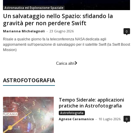
Astronautica ed Esplorazione Spaziale
Un salvataggio nello Spazio: sfidando la
gravità per non perdere Swift
Marianna Michelagnoli
-
23 Giugno 2026
0
Risale a qualche giorno fa la teleconferenza NASA dedicata agli
aggiornamenti sull'operazione di salvataggio per il satellite Swift (la Swift Boost
Mission)
Carica altri
ASTROFOTOGRAFIA
Tempo Siderale: applicazioni
pratiche in Astrofotografia
Astrofotografia
Agnese Caramanico
-
10 Luglio 2026
0