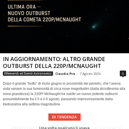
IN AGGIORNAMENTO: ALTRO GRANDE
OUTBURST DELLA 220P/MCNAUGHT
Claudio Pra
-
7 Agosto 2026
0
Effemeridi ed Eventi Astronomici
Dopo il grande “botto” di inizio giugno in prossimità del perielio, che l’aveva
vista variare la sua luminosità di circa nove magnitudini (dalla diciottesima alla
nona grandezza) la 220P/ McNaught ha subìto un nuovo potente outburst
presumibilmente tra il 5 e il 6 agosto, passando improvvisamente dalla
tredicesima alla settima magnitudine.
DI TENDENZA
Cielo del Mese di Agosto 2026
FIRENZE CAPITALE MONDIALE DELLO SPAZIO: AL VIA LA 46ª ASSEMBLEA SCIENTIFICA DEL COSPAR