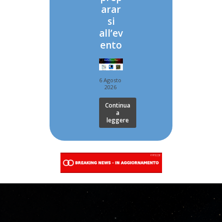
arar
si
all’ev
ento
6 Agosto
2026
Continua
a
leggere