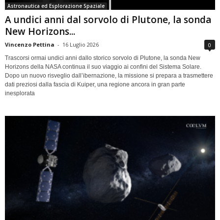
Astronautica ed Esplorazione Spaziale
A undici anni dal sorvolo di Plutone, la sonda
New Horizons...
Vincenzo Pettina
-
16 Luglio 2026
0
Trascorsi ormai undici anni dallo storico sorvolo di Plutone, la sonda New
Horizons della NASA continua il suo viaggio ai confini del Sistema Solare.
Dopo un nuovo risveglio dall’ibernazione, la missione si prepara a trasmettere
dati preziosi dalla fascia di Kuiper, una regione ancora in gran parte
inesplorata