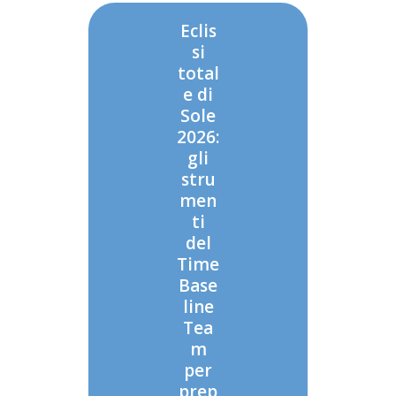
Eclis
si
total
e di
Sole
2026:
gli
stru
men
ti
del
Time
Base
line
Tea
m
per
prep