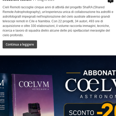
Cieli Remoti raccoglie cinque anni di attività del progetto ShaRA (Shared
Remote Astrophotography), un'esperienza unica di collaborazione tra astrofili e
astrofotografi impegnati nell'esplorazione del cielo australe attraverso grandi
telescopi remoti in Cile e Namibia. Con 22 progetti, 34 autori, 493 ore di
acquisizione e oltre 330 elaborazioni, il volume racconta immagini, tecniche,
ricerca e lavoro di squadra dietro alcune delle più spettacolari meraviglie del
cielo profondo.
Continua a leggere