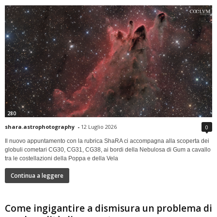
280
shara.astrophotography
-
12 Luglio 2026
0
Il nuovo appuntamento con la rubrica ShaRA ci accompagna alla scoperta dei
globuli cometari CG30, CG31, CG38, ai bordi della Nebulosa di Gum a cavallo
tra le costellazioni della Poppa e della Vela
Continua a leggere
Come ingigantire a dismisura un problema di