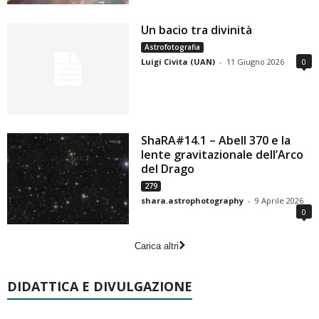
Un bacio tra divinità
Astrofotografia
Luigi Civita (UAN)
-
11 Giugno 2026
0
ShaRA#14.1 – Abell 370 e la
lente gravitazionale dell’Arco
del Drago
279
shara.astrophotography
-
9 Aprile 2026
0
Carica altri
DIDATTICA E DIVULGAZIONE