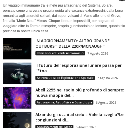
Un viaggio immaginario tra le mete più affascinanti del Sistema Solare,
pensato come una vera e propria guida alle vacanze extraterrestri: dalla Luna
romantica agli asteroidi solitari, dai super-vulcani di Marte alle lune di Giove,
fino alla “Morte Nera” Mimas. Cinque itinerari impossibili, per sognare di
viaggiare oltre la Terra e riscoprire, proprio guardandola da lontano, quanto sia
preziosa la nostra unica casa
IN AGGIORNAMENTO: ALTRO GRANDE
OUTBURST DELLA 220P/MCNAUGHT
Effemeridi ed Eventi Astronomici
7 Agosto 2026
Il futuro dell’esplorazione lunare passa per
l’Etna
Astronautica ed Esplorazione Spaziale
7 Agosto 2026
Abell 2255 nel radio più profondo di sempre:
nuova mappa del...
Astronomia, Astrofisica e Cosmologia
6 Agosto 2026
Alzando gli occhi al cielo – Vale la sveglia?Le
congiunzioni di...
Appuntamenti del Mese
5 Agosto 2026