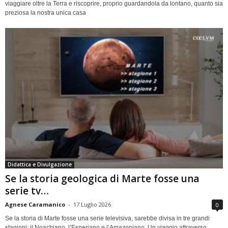
viaggiare oltre la Terra e riscoprire, proprio guardandola da lontano, quanto sia
preziosa la nostra unica casa
Didattica e Divulgazione
Se la storia geologica di Marte fosse una
serie tv…
Agnese Caramanico
-
17 Luglio 2026
0
Se la storia di Marte fosse una serie televisiva, sarebbe divisa in tre grandi
stagioni: il Noachiano, l’Esperiano e l’Amazoniano. Un viaggio attraverso