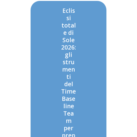
Eclis
si
total
e di
Sole
2026:
gli
stru
men
ti
del
Time
Base
line
Tea
m
per
prep