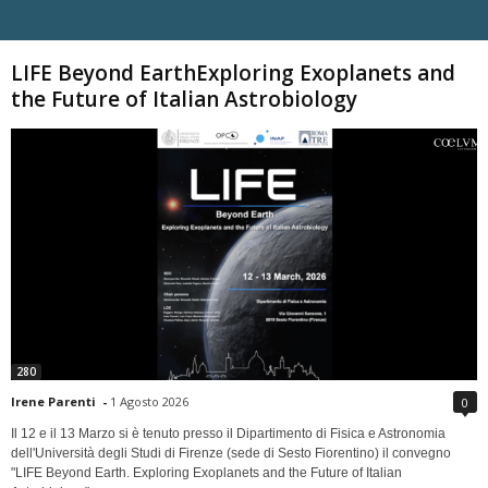
Carica altri
LIFE Beyond EarthExploring Exoplanets and
the Future of Italian Astrobiology
280
Irene Parenti
-
1 Agosto 2026
0
Il 12 e il 13 Marzo si è tenuto presso il Dipartimento di Fisica e Astronomia
dell'Università degli Studi di Firenze (sede di Sesto Fiorentino) il convegno
"LIFE Beyond Earth. Exploring Exoplanets and the Future of Italian