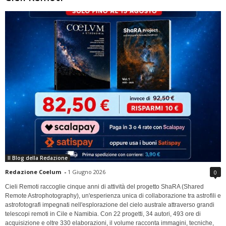
Il Blog della Redazione
Redazione Coelum
-
1 Giugno 2026
0
Cieli Remoti raccoglie cinque anni di attività del progetto ShaRA (Shared
Remote Astrophotography), un'esperienza unica di collaborazione tra astrofili e
astrofotografi impegnati nell'esplorazione del cielo australe attraverso grandi
telescopi remoti in Cile e Namibia. Con 22 progetti, 34 autori, 493 ore di
acquisizione e oltre 330 elaborazioni, il volume racconta immagini, tecniche,