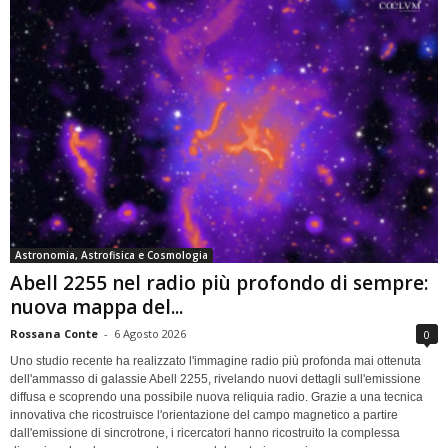
Astronomia, Astrofisica e Cosmologia
Abell 2255 nel radio più profondo di sempre:
nuova mappa del...
Rossana Conte
-
6 Agosto 2026
0
Uno studio recente ha realizzato l'immagine radio più profonda mai ottenuta
dell'ammasso di galassie Abell 2255, rivelando nuovi dettagli sull'emissione
diffusa e scoprendo una possibile nuova reliquia radio. Grazie a una tecnica
innovativa che ricostruisce l'orientazione del campo magnetico a partire
dall'emissione di sincrotrone, i ricercatori hanno ricostruito la complessa