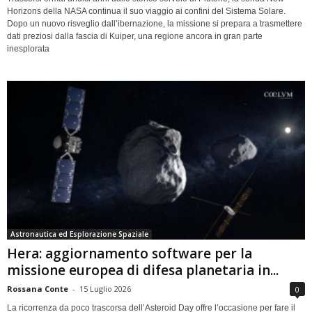
Horizons della NASA continua il suo viaggio ai confini del Sistema Solare.
Dopo un nuovo risveglio dall’ibernazione, la missione si prepara a trasmettere
dati preziosi dalla fascia di Kuiper, una regione ancora in gran parte
inesplorata
Astronautica ed Esplorazione Spaziale
Hera: aggiornamento software per la
missione europea di difesa planetaria in...
Rossana Conte
-
15 Luglio 2026
0
La ricorrenza da poco trascorsa dell’Asteroid Day offre l’occasione per fare il