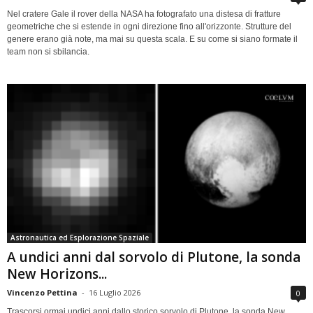
Nel cratere Gale il rover della NASA ha fotografato una distesa di fratture
geometriche che si estende in ogni direzione fino all'orizzonte. Strutture del
genere erano già note, ma mai su questa scala. E su come si siano formate il
team non si sbilancia.
Astronautica ed Esplorazione Spaziale
A undici anni dal sorvolo di Plutone, la sonda
New Horizons...
Vincenzo Pettina
-
16 Luglio 2026
0
Trascorsi ormai undici anni dallo storico sorvolo di Plutone, la sonda New