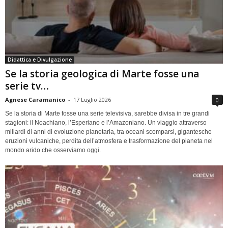
Didattica e Divulgazione
Se la storia geologica di Marte fosse una
serie tv…
Agnese Caramanico
-
17 Luglio 2026
0
Se la storia di Marte fosse una serie televisiva, sarebbe divisa in tre grandi
stagioni: il Noachiano, l’Esperiano e l’Amazoniano. Un viaggio attraverso
miliardi di anni di evoluzione planetaria, tra oceani scomparsi, gigantesche
eruzioni vulcaniche, perdita dell’atmosfera e trasformazione del pianeta nel
mondo arido che osserviamo oggi.