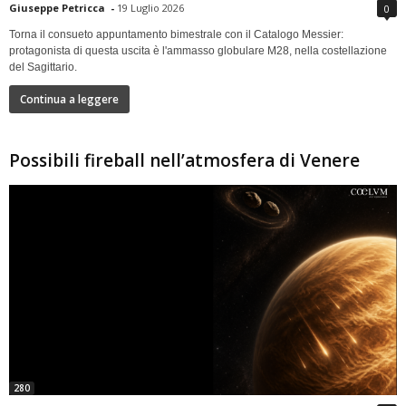
Giuseppe Petricca
-
19 Luglio 2026
0
Torna il consueto appuntamento bimestrale con il Catalogo Messier:
protagonista di questa uscita è l'ammasso globulare M28, nella costellazione
del Sagittario.
Continua a leggere
Possibili fireball nell’atmosfera di Venere
280