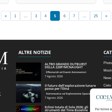
«
1
…
3
4
5
6
7
…
25
»
ALTRE NOTIZIE
CAT
Photo
ALTRO GRANDE OUTBURST
DELLA 220P/MCNAUGHT
Mostr
Effemeridi ed Eventi Astronomici
7 Agosto 2026
News 
Il futuro dell’esplorazione lunare
Cielo
passa per l’Etna
Astro
Astronautica ed Esplorazione Spaziale
7 Agosto 2026
Artico
Eclissi totale di Sole 2026: gli
Il Bl
Per fornire 
strumenti del Time Baseline