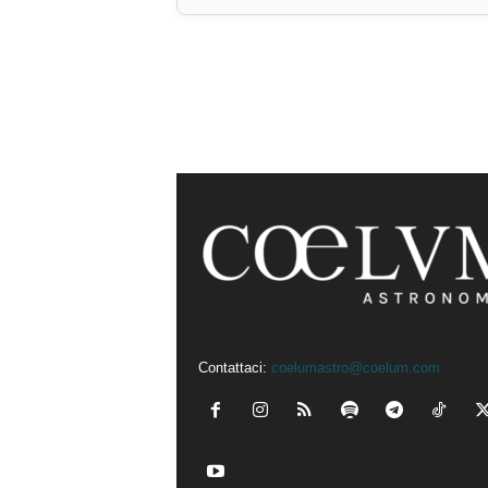
Contattaci:
coelumastro@coelum.com