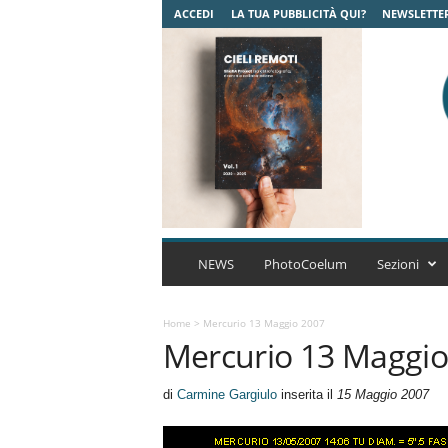
ACCEDI
LA TUA PUBBLICITÀ QUI?
NEWSLETTE
C
o
NEWS
PhotoCoelum
Sezioni
e
l
u
Home
>
Mercurio 13 Maggio 2007
Mercurio 13 Maggio
m
A
s
di
Carmine Gargiulo
inserita il
15 Maggio 2007
t
r
o