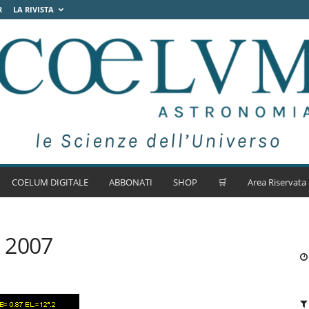
R
LA RIVISTA
COELUM DIGITALE
ABBONATI
SHOP
🛒
Area Riservata
 2007