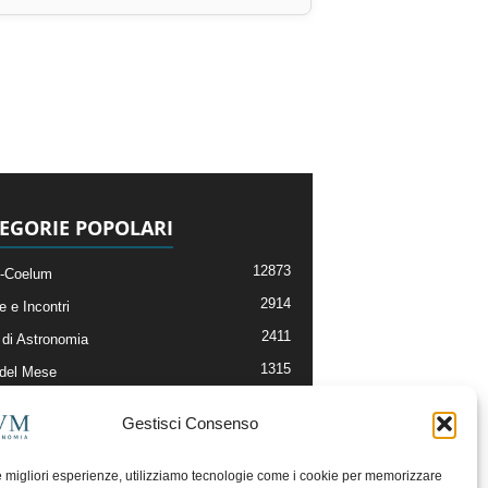
EGORIE POPOLARI
12873
-Coelum
2914
e e Incontri
2411
di Astronomia
1315
 del Mese
365
nomia, Astrofisica e Cosmologia
Gestisci Consenso
268
li e Risorse On-Line
192
og della Redazione
le migliori esperienze, utilizziamo tecnologie come i cookie per memorizzare