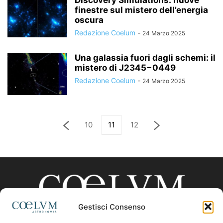
Discovery Simulations: nuove
finestre sul mistero dell’energia
oscura
Redazione Coelum
-
24 Marzo 2025
Una galassia fuori dagli schemi: il
mistero di J2345−0449
Redazione Coelum
-
24 Marzo 2025
10
11
12
Gestisci Consenso