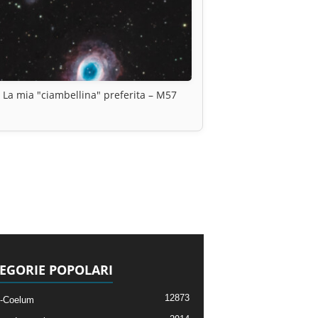
La mia "ciambellina" preferita – M57
EGORIE POPOLARI
12873
-Coelum