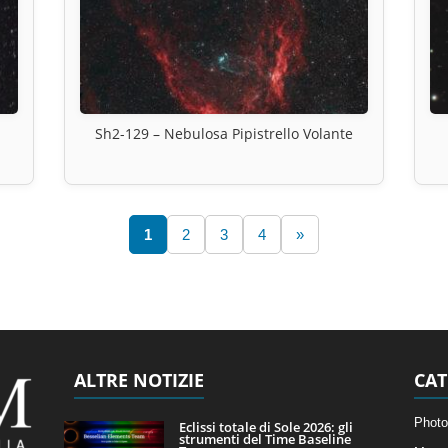
Sh2-129 – Nebulosa Pipistrello Volante
1
2
3
4
»
ALTRE NOTIZIE
CAT
Photo
Eclissi totale di Sole 2026: gli
strumenti del Time Baseline