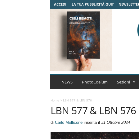
ACCEDI
LA TUA PUBBLICITÀ QUI?
NEWSLETTE
C
o
NEWS
PhotoCoelum
Sezioni
e
l
u
Home
>
LBN 577 & LBN 576
LBN 577 & LBN 576
m
A
s
di
Carlo Mollicone
inserita il
31 Ottobre 2024
t
r
o