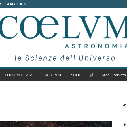
R
LA RIVISTA
COELUM DIGITALE
ABBONATI
SHOP
🛒
Area Riservata