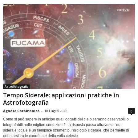
Astrofotografia
Tempo Siderale: applicazioni pratiche in
Astrofotografia
Agnese Caramanico
-
10 Luglio 2026
0
Come si può sapere in anticipo quali oggetti del cielo saranno osservabili o
fotografabili nelle migliori condizioni? La risposta passa attraverso l'ora
siderale locale e un semplice strumento, l'orologio siderale, che permette di
orientarsi tra le coordinate della volta celeste