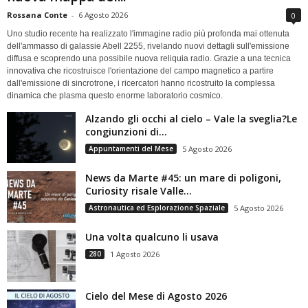
Rossana Conte
-
6 Agosto 2026
0
Uno studio recente ha realizzato l'immagine radio più profonda mai ottenuta
dell'ammasso di galassie Abell 2255, rivelando nuovi dettagli sull'emissione
diffusa e scoprendo una possibile nuova reliquia radio. Grazie a una tecnica
innovativa che ricostruisce l'orientazione del campo magnetico a partire
dall'emissione di sincrotrone, i ricercatori hanno ricostruito la complessa
dinamica che plasma questo enorme laboratorio cosmico.
Alzando gli occhi al cielo – Vale la sveglia?Le
congiunzioni di...
Appuntamenti del Mese
5 Agosto 2026
News da Marte #45: un mare di poligoni,
Curiosity risale Valle...
Astronautica ed Esplorazione Spaziale
5 Agosto 2026
Una volta qualcuno li usava
280
1 Agosto 2026
Cielo del Mese di Agosto 2026