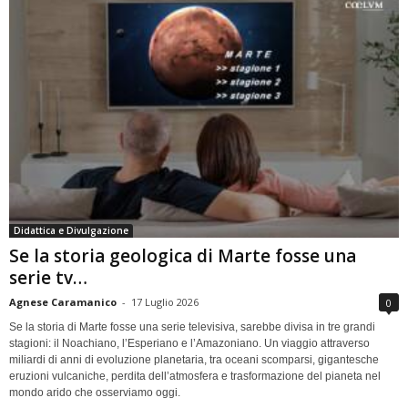
Didattica e Divulgazione
Se la storia geologica di Marte fosse una
serie tv…
Agnese Caramanico
-
17 Luglio 2026
0
Se la storia di Marte fosse una serie televisiva, sarebbe divisa in tre grandi
stagioni: il Noachiano, l’Esperiano e l’Amazoniano. Un viaggio attraverso
miliardi di anni di evoluzione planetaria, tra oceani scomparsi, gigantesche
eruzioni vulcaniche, perdita dell’atmosfera e trasformazione del pianeta nel
mondo arido che osserviamo oggi.