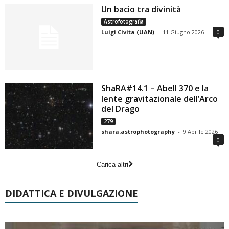
Un bacio tra divinità
Astrofotografia
Luigi Civita (UAN)
-
11 Giugno 2026
0
ShaRA#14.1 – Abell 370 e la
lente gravitazionale dell’Arco
del Drago
279
shara.astrophotography
-
9 Aprile 2026
0
Carica altri
DIDATTICA E DIVULGAZIONE