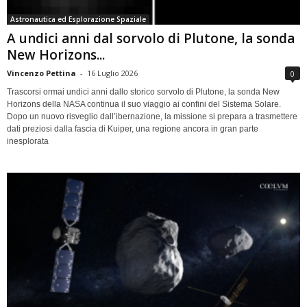
Astronautica ed Esplorazione Spaziale
A undici anni dal sorvolo di Plutone, la sonda
New Horizons...
Vincenzo Pettina
-
16 Luglio 2026
0
Trascorsi ormai undici anni dallo storico sorvolo di Plutone, la sonda New
Horizons della NASA continua il suo viaggio ai confini del Sistema Solare.
Dopo un nuovo risveglio dall’ibernazione, la missione si prepara a trasmettere
dati preziosi dalla fascia di Kuiper, una regione ancora in gran parte
inesplorata