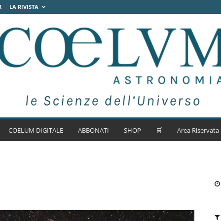
R
LA RIVISTA
COELUM DIGITALE
ABBONATI
SHOP
🛒
Area Riservata