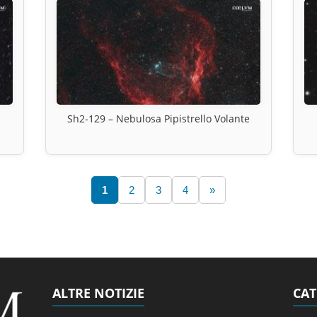
Sh2-129 – Nebulosa Pipistrello Volante
1
2
3
4
»
ALTRE NOTIZIE
CAT