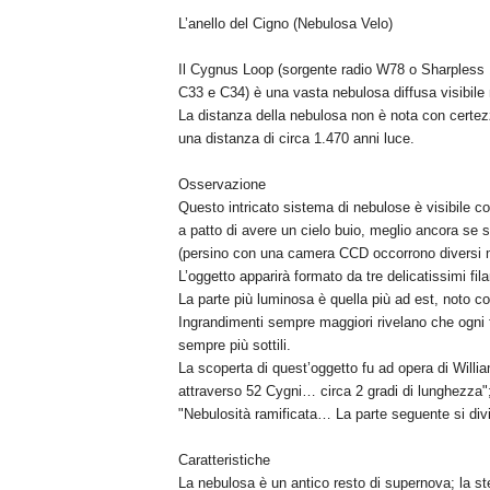
L’anello del Cigno (Nebulosa Velo)
Il Cygnus Loop (sorgente radio W78 o Sharpless 1
C33 e C34) è una vasta nebulosa diffusa visibile n
La distanza della nebulosa non è nota con certezz
una distanza di circa 1.470 anni luce.
Osservazione
Questo intricato sistema di nebulose è visibile c
a patto di avere un cielo buio, meglio ancora se si 
(persino con una camera CCD occorrono diversi m
L’oggetto apparirà formato da tre delicatissimi fil
La parte più luminosa è quella più ad est, noto
Ingrandimenti sempre maggiori rivelano che ogni fil
sempre più sottili.
La scoperta di quest’oggetto fu ad opera di Will
attraverso 52 Cygni… circa 2 gradi di lunghezza";
"Nebulosità ramificata… La parte seguente si divi
Caratteristiche
La nebulosa è un antico resto di supernova; la ste