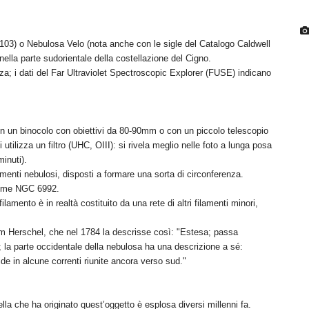
03) o Nebulosa Velo (nota anche con le sigle del Catalogo Caldwell
ella parte sudorientale della costellazione del Cigno.
a; i dati del Far Ultraviolet Spectroscopic Explorer (FUSE) indicano
on un binocolo con obiettivi da 80-90mm o con un piccolo telescopio
utilizza un filtro (UHC, OIII): si rivela meglio nelle foto a lunga posa
inuti).
amenti nebulosi, disposti a formare una sorta di circonferenza.
 come NGC 6992.
amento è in realtà costituito da una rete di altri filamenti minori,
iam Herschel, che nel 1784 la descrisse così: "Estesa; passa
 la parte occidentale della nebulosa ha una descrizione a sé:
de in alcune correnti riunite ancora verso sud."
lla che ha originato quest’oggetto è esplosa diversi millenni fa.