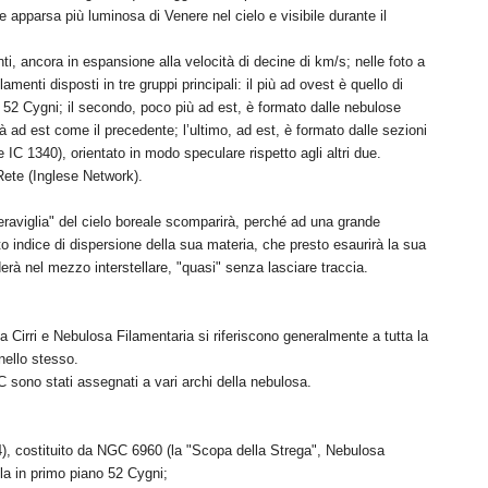
apparsa più luminosa di Venere nel cielo e visibile durante il
ti, ancora in espansione alla velocità di decine di km/s; nelle foto a
menti disposti in tre gruppi principali: il più ad ovest è quello di
a 52 Cygni; il secondo, poco più ad est, è formato dalle nebulose
d est come il precedente; l’ultimo, ad est, è formato dalle sezioni
C 1340), orientato in modo speculare rispetto agli altri due.
ete (Inglese Network).
eraviglia" del cielo boreale scomparirà, perché ad una grande
o indice di dispersione della sua materia, che presto esaurirà la sua
derà nel mezzo interstellare, "quasi" senza lasciare traccia.
Cirri e Nebulosa Filamentaria si riferiscono generalmente a tutta la
anello stesso.
 sono stati assegnati a vari archi della nebulosa.
), costituito da NGC 6960 (la "Scopa della Strega", Nebulosa
lla in primo piano 52 Cygni;