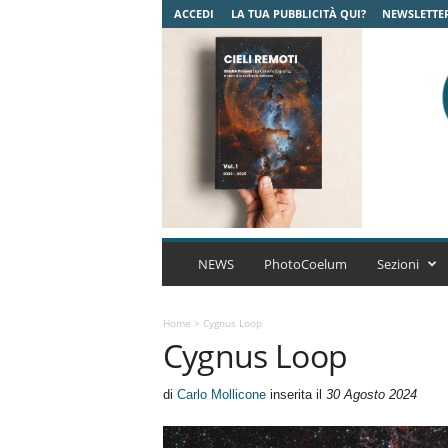
ACCEDI
LA TUA PUBBLICITÀ QUI?
NEWSLETTE
C
o
NEWS
PhotoCoelum
Sezioni
e
l
u
Home
>
Cygnus Loop
Cygnus Loop
m
A
s
di
Carlo Mollicone
inserita il
30 Agosto 2024
t
r
o