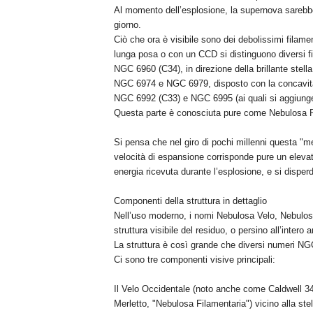
Al momento dell’esplosione, la supernova sarebbe 
giorno.
Ciò che ora è visibile sono dei debolissimi filamen
lunga posa o con un CCD si distinguono diversi fila
NGC 6960 (C34), in direzione della brillante stell
NGC 6974 e NGC 6979, disposto con la concavità a
NGC 6992 (C33) e NGC 6995 (ai quali si aggiunge I
Questa parte è conosciuta pure come Nebulosa R
Si pensa che nel giro di pochi millenni questa "m
velocità di espansione corrisponde pure un elevat
energia ricevuta durante l’esplosione, e si disper
Componenti della struttura in dettaglio
Nell’uso moderno, i nomi Nebulosa Velo, Nebulosa 
struttura visibile del residuo, o persino all’intero 
La struttura è così grande che diversi numeri NGC
Ci sono tre componenti visive principali:
Il Velo Occidentale (noto anche come Caldwell 34
Merletto, "Nebulosa Filamentaria") vicino alla ste