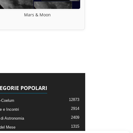
Mars & Moon
EGORIE POPOLARI
12873
-Coelum
2914
e e Incontri
2409
di Astronomia
1315
 del Mese