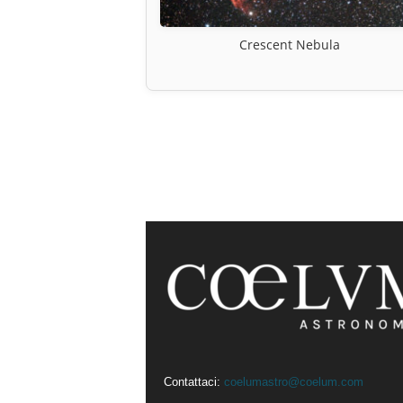
Crescent Nebula
Contattaci:
coelumastro@coelum.com