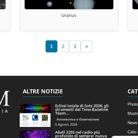
Uranus
1
2
3
»
ALTRE NOTIZIE
CAT
Photo
Eclissi totale di Sole 2026: gli
strumenti del Time Baseline
Team...
Mostr
Astrotecnica e Osservazione
News 
6 Agosto 2026
Abell 2255 nel radio più
Cielo
profondo di sempre: nuova