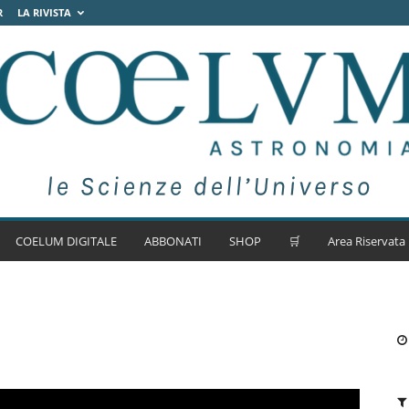
R
LA RIVISTA
COELUM DIGITALE
ABBONATI
SHOP
🛒
Area Riservata