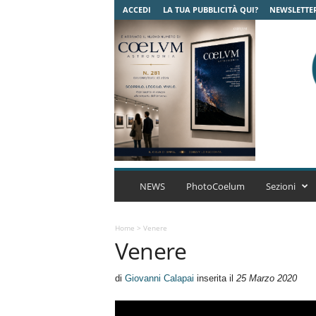
ACCEDI
LA TUA PUBBLICITÀ QUI?
NEWSLETTE
C
o
NEWS
PhotoCoelum
Sezioni
e
l
u
Home
>
Venere
Venere
m
A
s
di
Giovanni Calapai
inserita il
25 Marzo 2020
t
r
o