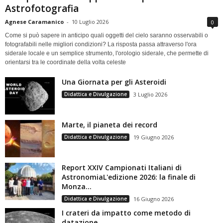
Astrofotografia
Agnese Caramanico
-
10 Luglio 2026
0
Come si può sapere in anticipo quali oggetti del cielo saranno osservabili o
fotografabili nelle migliori condizioni? La risposta passa attraverso l'ora
siderale locale e un semplice strumento, l'orologio siderale, che permette di
orientarsi tra le coordinate della volta celeste
Una Giornata per gli Asteroidi
Didattica e Divulgazione
3 Luglio 2026
Marte, il pianeta dei record
Didattica e Divulgazione
19 Giugno 2026
Report XXIV Campionati Italiani di
AstronomiaL'edizione 2026: la finale di
Monza...
Didattica e Divulgazione
16 Giugno 2026
I crateri da impatto come metodo di
datazione