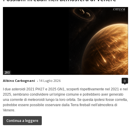
280
Albino Carbognani
-
14 Luglio 2026
0
I due asteroidi 2021 PH27 e 2025 GN1, scoperti rispettivamente nel 2021 e nel
2025, sembrano condividere un'origine comune e potrebbero aver generato
una corrente di meteoroidi lungo la loro orbita. Se questa ipotesi fosse corretta,
potrebbe essere possibile osservare dalla Terra fireball nell'atmosfera di
Venere.
Continua a leggere