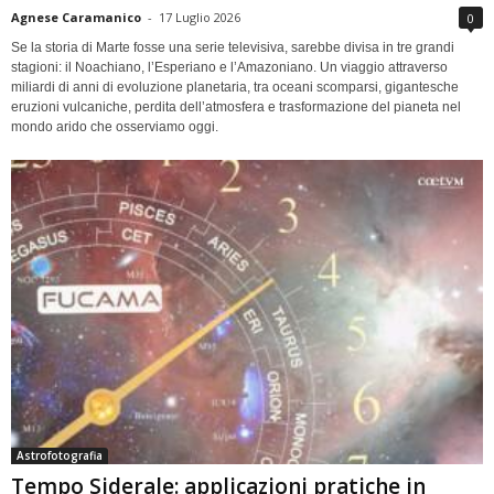
Agnese Caramanico
-
17 Luglio 2026
0
Se la storia di Marte fosse una serie televisiva, sarebbe divisa in tre grandi
stagioni: il Noachiano, l’Esperiano e l’Amazoniano. Un viaggio attraverso
miliardi di anni di evoluzione planetaria, tra oceani scomparsi, gigantesche
eruzioni vulcaniche, perdita dell’atmosfera e trasformazione del pianeta nel
mondo arido che osserviamo oggi.
Astrofotografia
Tempo Siderale: applicazioni pratiche in