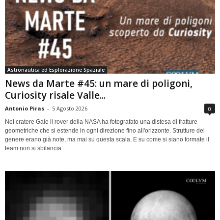
Astronautica ed Esplorazione Spaziale
News da Marte #45: un mare di poligoni,
Curiosity risale Valle...
Antonio Piras
-
5 Agosto 2026
0
Nel cratere Gale il rover della NASA ha fotografato una distesa di fratture
geometriche che si estende in ogni direzione fino all'orizzonte. Strutture del
genere erano già note, ma mai su questa scala. E su come si siano formate il
team non si sbilancia.