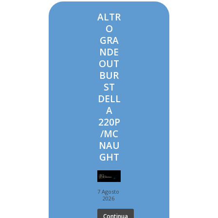
ALTR
O
GRA
NDE
OUT
BUR
ST
DELL
A
220P
/MC
NAU
GHT
7 Agosto
2026
Continua