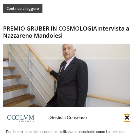
Continua a leggere
PREMIO GRUBER IN COSMOLOGIAIntervista a
Nazzareno Mandolesi
280
Gestisci Consenso
Frida Paolella
-
16 Giugno 2026
0
Intervista al professor Nazzareno Mandolesi, tra i protagonisti della cosmologia
Per fornire le migliori esperienze, utilizziamo tecnologie come i cookie per
spaziale europea e della missione Planck. Il dialogo ripercorre i principali