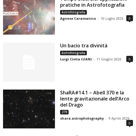
pratiche in Astrofotografia
Astrofotografia
Agnese Caramanico
-
10 Luglio 2026
0
Un bacio tra divinità
Astrofotografia
Luigi Civita (UAN)
-
11 Giugno 2026
0
ShaRA#14.1 – Abell 370 e la
lente gravitazionale dell’Arco
del Drago
279
shara.astrophotography
-
9 Aprile 2026
0