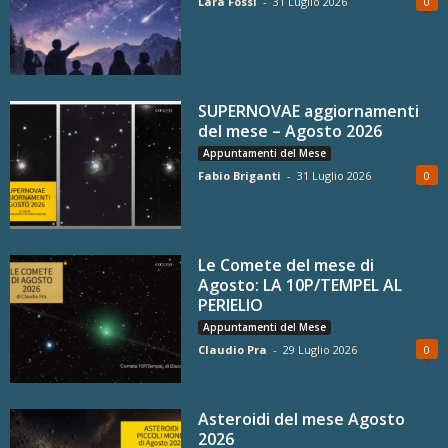
Lara Fossi
-
31 Luglio 2026
0
SUPERNOVAE aggiornamenti
del mese – Agosto 2026
Appuntamenti del Mese
Fabio Briganti
-
31 Luglio 2026
0
Le Comete del mese di
Agosto: LA 10P/TEMPEL AL
PERIELIO
Appuntamenti del Mese
Claudio Pra
-
29 Luglio 2026
0
Asteroidi del mese Agosto
2026