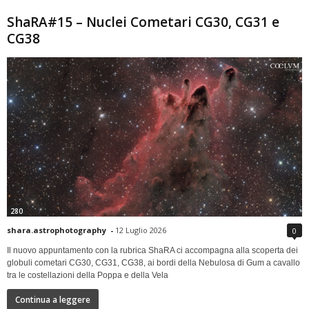
ShaRA#15 – Nuclei Cometari CG30, CG31 e
CG38
280
shara.astrophotography
-
12 Luglio 2026
0
Il nuovo appuntamento con la rubrica ShaRA ci accompagna alla scoperta dei
globuli cometari CG30, CG31, CG38, ai bordi della Nebulosa di Gum a cavallo
tra le costellazioni della Poppa e della Vela
Continua a leggere