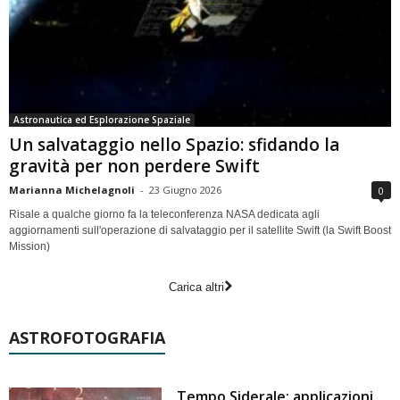
Astronautica ed Esplorazione Spaziale
Un salvataggio nello Spazio: sfidando la
gravità per non perdere Swift
Marianna Michelagnoli
-
23 Giugno 2026
0
Risale a qualche giorno fa la teleconferenza NASA dedicata agli
aggiornamenti sull'operazione di salvataggio per il satellite Swift (la Swift Boost
Mission)
Carica altri
ASTROFOTOGRAFIA
Tempo Siderale: applicazioni