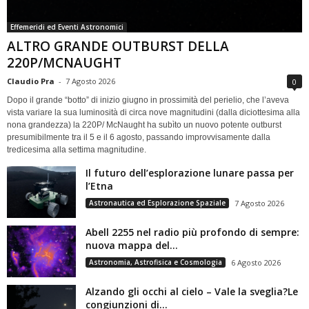
Effemeridi ed Eventi Astronomici
ALTRO GRANDE OUTBURST DELLA
220P/MCNAUGHT
Claudio Pra
-
7 Agosto 2026
0
Dopo il grande “botto” di inizio giugno in prossimità del perielio, che l’aveva
vista variare la sua luminosità di circa nove magnitudini (dalla diciottesima alla
nona grandezza) la 220P/ McNaught ha subìto un nuovo potente outburst
presumibilmente tra il 5 e il 6 agosto, passando improvvisamente dalla
tredicesima alla settima magnitudine.
Il futuro dell’esplorazione lunare passa per
l’Etna
Astronautica ed Esplorazione Spaziale
7 Agosto 2026
Abell 2255 nel radio più profondo di sempre:
nuova mappa del...
Astronomia, Astrofisica e Cosmologia
6 Agosto 2026
Alzando gli occhi al cielo – Vale la sveglia?Le
congiunzioni di...