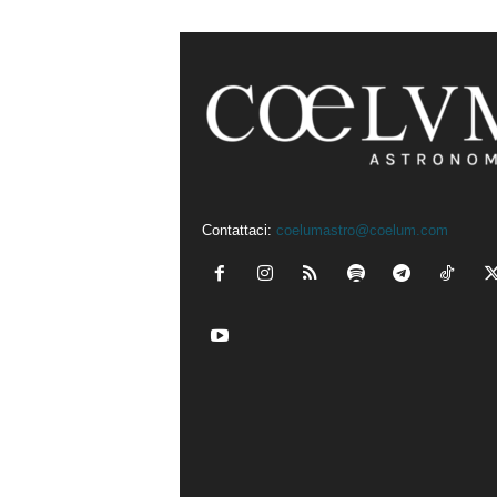
Contattaci:
coelumastro@coelum.com