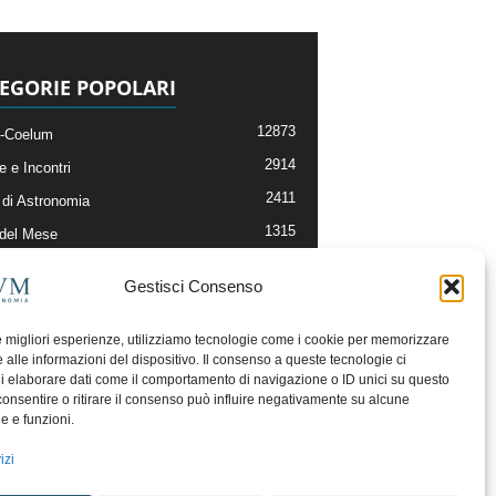
EGORIE POPOLARI
12873
-Coelum
2914
e e Incontri
2411
di Astronomia
1315
 del Mese
365
nomia, Astrofisica e Cosmologia
Gestisci Consenso
268
li e Risorse On-Line
192
og della Redazione
le migliori esperienze, utilizziamo tecnologie come i cookie per memorizzare
 alle informazioni del dispositivo. Il consenso a queste tecnologie ci
i elaborare dati come il comportamento di navigazione o ID unici su questo
consentire o ritirare il consenso può influire negativamente su alcune
he e funzioni.
izi