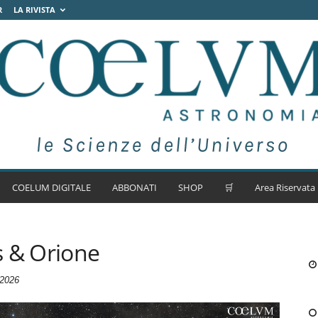
R
LA RIVISTA
COELUM DIGITALE
ABBONATI
SHOP
🛒
Area Riservata
s & Orione
 2026