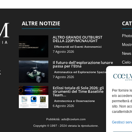
ALTRE NOTIZIE
CAT
Photo
ALTRO GRANDE OUTBURST
DELLA 220P/MCNAUGHT
Mostr
Effemeridi ed Eventi Astronomici
7 Agosto 2026
News 
Il futuro dell’esplorazione lunare
Cielo
passa per l’Etna
Astro
Astronautica ed Esplorazione Spaziale
7 Agosto 2026
Artico
Eclissi totale di Sole 2026: gli
Il Bl
Per fornire 
strumenti del Time Baseline
Team...
e/o accedere
Astrotecnica e Osservazione
permetterà d
6 Agosto 2026
sito. Non ac
caratteristic
Pubblicità:
ads@coelum.com
Gestisci serv
Copyright © 1997 - 2024 vietata la riproduzione.