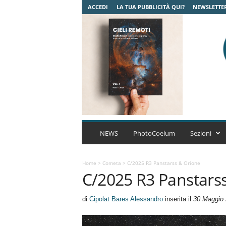
ACCEDI
LA TUA PUBBLICITÀ QUI?
NEWSLETTE
C
o
NEWS
PhotoCoelum
Sezioni
e
l
u
Home
>
Cometa
>
C/2025 R3 Panstarss & Orione
C/2025 R3 Panstars
m
A
s
di
Cipolat Bares Alessandro
inserita il
30 Maggio
t
r
o