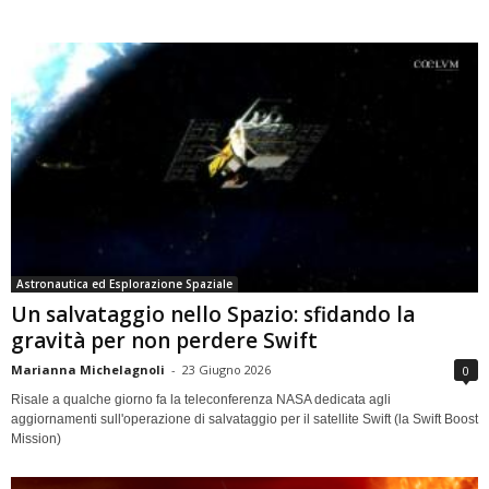
Astronautica ed Esplorazione Spaziale
Un salvataggio nello Spazio: sfidando la
gravità per non perdere Swift
Marianna Michelagnoli
-
23 Giugno 2026
0
Risale a qualche giorno fa la teleconferenza NASA dedicata agli
aggiornamenti sull'operazione di salvataggio per il satellite Swift (la Swift Boost
Mission)