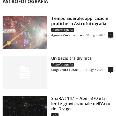
ASTROFOTOGRAFIA
Tempo Siderale: applicazioni
pratiche in Astrofotografia
Astrofotografia
Agnese Caramanico
-
10 Luglio 2026
0
Un bacio tra divinità
Astrofotografia
Luigi Civita (UAN)
-
11 Giugno 2026
0
ShaRA#14.1 – Abell 370 e la
lente gravitazionale dell’Arco
del Drago
279