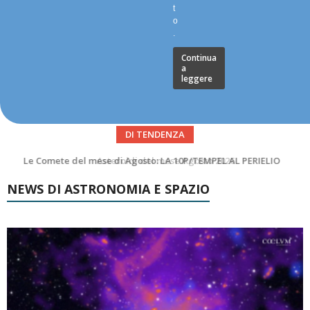
t
o
.
Continua
a
leggere
DI TENDENZA
Asteroidi del mese Agosto 2026
NEWS DI ASTRONOMIA E SPAZIO