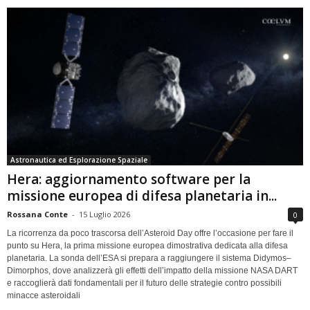
Astronautica ed Esplorazione Spaziale
Hera: aggiornamento software per la
missione europea di difesa planetaria in...
Rossana Conte
-
15 Luglio 2026
0
La ricorrenza da poco trascorsa dell’Asteroid Day offre l’occasione per fare il
punto su Hera, la prima missione europea dimostrativa dedicata alla difesa
planetaria. La sonda dell’ESA si prepara a raggiungere il sistema Didymos–
Dimorphos, dove analizzerà gli effetti dell’impatto della missione NASA DART
e raccoglierà dati fondamentali per il futuro delle strategie contro possibili
minacce asteroidali