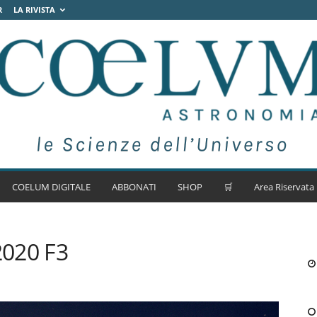
R
LA RIVISTA
COELUM DIGITALE
ABBONATI
SHOP
🛒
Area Riservata
2020 F3