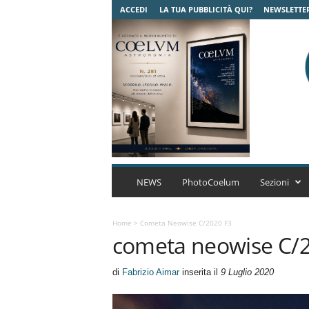
ACCEDI
LA TUA PUBBLICITÀ QUI?
NEWSLETTE
C
o
NEWS
PhotoCoelum
Sezioni
e
l
u
Home
>
Cometa Neowise C/2020 F3
cometa neowise C/
m
A
s
di
Fabrizio Aimar
inserita il
9 Luglio 2020
t
r
o