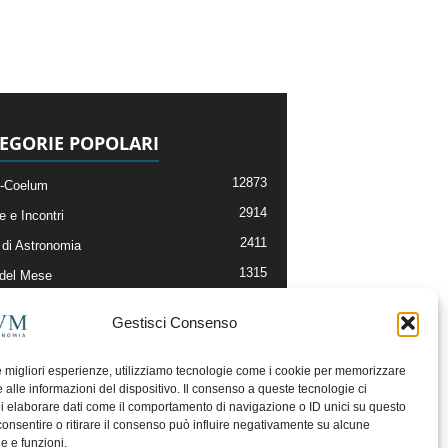
EGORIE POPOLARI
12873
-Coelum
2914
e e Incontri
2411
di Astronomia
1315
 del Mese
365
nomia, Astrofisica e Cosmologia
Gestisci Consenso
268
li e Risorse On-Line
192
og della Redazione
le migliori esperienze, utilizziamo tecnologie come i cookie per memorizzare
 alle informazioni del dispositivo. Il consenso a queste tecnologie ci
i elaborare dati come il comportamento di navigazione o ID unici su questo
consentire o ritirare il consenso può influire negativamente su alcune
he e funzioni.