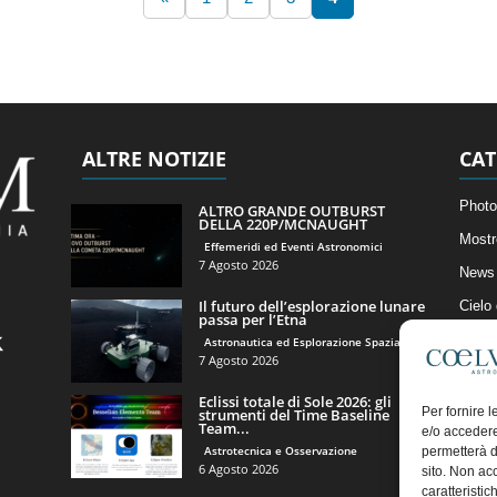
ALTRE NOTIZIE
CAT
Photo
ALTRO GRANDE OUTBURST
DELLA 220P/MCNAUGHT
Mostr
Effemeridi ed Eventi Astronomici
7 Agosto 2026
News 
Il futuro dell’esplorazione lunare
Cielo
passa per l’Etna
Astro
Astronautica ed Esplorazione Spaziale
7 Agosto 2026
Artico
Eclissi totale di Sole 2026: gli
Il Bl
Per fornire 
strumenti del Time Baseline
Team...
e/o accedere
Astrotecnica e Osservazione
permetterà d
6 Agosto 2026
sito. Non ac
caratteristic