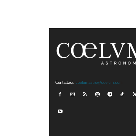
Contattaci:
coelumastro@coelum.com