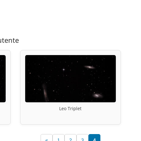
utente
Leo Triplet
«
1
2
3
4