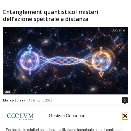
Entanglement quantisticoI misteri
dell’azione spettrale a distanza
280
Marco Lorrai
-
15 Giugno 2026
0
L'entanglement quantistico è uno dei fenomeni più sorprendenti della fisica
moderna: due particelle possono mostrare correlazioni che sembrano ignorare
Gestisci Consenso
la distanza che le separa. Gli esperimenti e i teoremi di Bell hanno escluso le
semplici spiegazioni basate su "variabili nascoste" locali, confermando le
Per fornire le migliori esperienze, utilizziamo tecnologie come i cookie per
previsioni della meccanica quantistica. Nonostante ciò, l'entanglement non