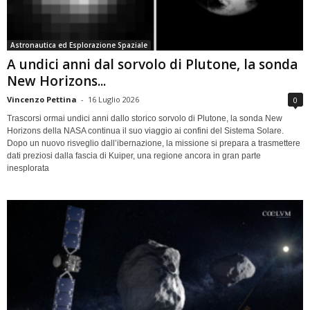
Astronautica ed Esplorazione Spaziale
A undici anni dal sorvolo di Plutone, la sonda
New Horizons...
Vincenzo Pettina
-
16 Luglio 2026
0
Trascorsi ormai undici anni dallo storico sorvolo di Plutone, la sonda New
Horizons della NASA continua il suo viaggio ai confini del Sistema Solare.
Dopo un nuovo risveglio dall’ibernazione, la missione si prepara a trasmettere
dati preziosi dalla fascia di Kuiper, una regione ancora in gran parte
inesplorata