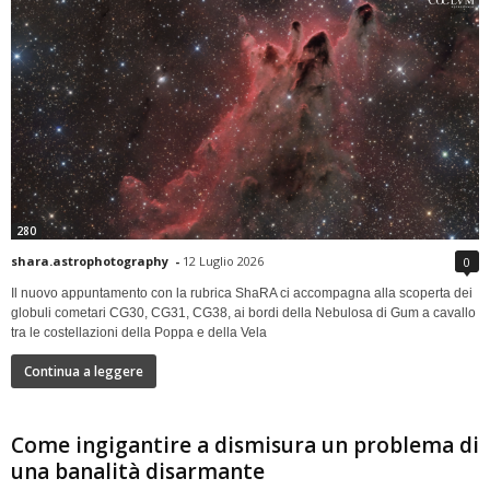
280
shara.astrophotography
-
12 Luglio 2026
0
Il nuovo appuntamento con la rubrica ShaRA ci accompagna alla scoperta dei
globuli cometari CG30, CG31, CG38, ai bordi della Nebulosa di Gum a cavallo
tra le costellazioni della Poppa e della Vela
Continua a leggere
Come ingigantire a dismisura un problema di
una banalità disarmante