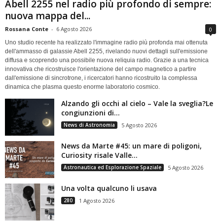
Abell 2255 nel radio più profondo di sempre:
nuova mappa del...
Rossana Conte
-
6 Agosto 2026
0
Uno studio recente ha realizzato l'immagine radio più profonda mai ottenuta
dell'ammasso di galassie Abell 2255, rivelando nuovi dettagli sull'emissione
diffusa e scoprendo una possibile nuova reliquia radio. Grazie a una tecnica
innovativa che ricostruisce l'orientazione del campo magnetico a partire
dall'emissione di sincrotrone, i ricercatori hanno ricostruito la complessa
dinamica che plasma questo enorme laboratorio cosmico.
Alzando gli occhi al cielo – Vale la sveglia?Le
congiunzioni di...
News di Astronomia
5 Agosto 2026
News da Marte #45: un mare di poligoni,
Curiosity risale Valle...
Astronautica ed Esplorazione Spaziale
5 Agosto 2026
Una volta qualcuno li usava
280
1 Agosto 2026