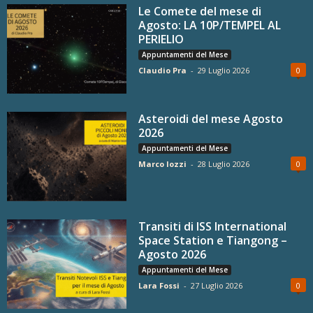
Le Comete del mese di
Agosto: LA 10P/TEMPEL AL
PERIELIO
Appuntamenti del Mese
Claudio Pra
-
29 Luglio 2026
0
Asteroidi del mese Agosto
2026
Appuntamenti del Mese
Marco Iozzi
-
28 Luglio 2026
0
Transiti di ISS International
Space Station e Tiangong –
Agosto 2026
Appuntamenti del Mese
Lara Fossi
-
27 Luglio 2026
0