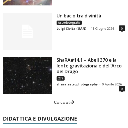
Un bacio tra divinità
Astrofotografia
Luigi Civita (UAN)
-
11 Giugno 2026
0
ShaRA#14.1 – Abell 370 e la
lente gravitazionale dell’Arco
del Drago
279
shara.astrophotography
-
9 Aprile 2026
0
Carica altri
DIDATTICA E DIVULGAZIONE