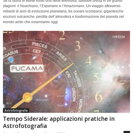
Se la storia di Marte fosse una serie televisiva, sarebbe divisa in tre grandi
stagioni: il Noachiano, l’Esperiano e l’Amazoniano. Un viaggio attraverso
miliardi di anni di evoluzione planetaria, tra oceani scomparsi, gigantesche
eruzioni vulcaniche, perdita dell’atmosfera e trasformazione del pianeta nel
mondo arido che osserviamo oggi.
Astrofotografia
Tempo Siderale: applicazioni pratiche in
Astrofotografia