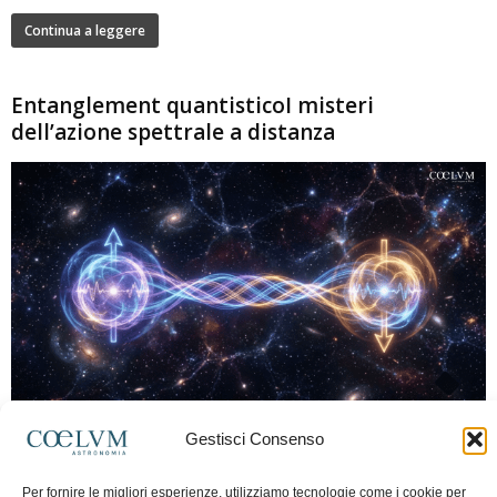
Continua a leggere
Entanglement quantisticoI misteri
dell’azione spettrale a distanza
280
Gestisci Consenso
Marco Lorrai
-
15 Giugno 2026
0
L'entanglement quantistico è uno dei fenomeni più sorprendenti della fisica
Per fornire le migliori esperienze, utilizziamo tecnologie come i cookie per
moderna: due particelle possono mostrare correlazioni che sembrano ignorare