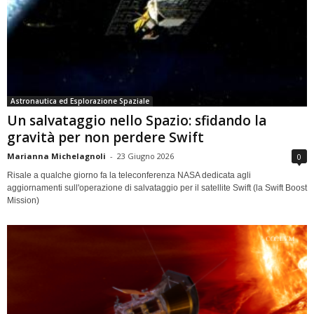
Astronautica ed Esplorazione Spaziale
Un salvataggio nello Spazio: sfidando la
gravità per non perdere Swift
Marianna Michelagnoli
-
23 Giugno 2026
0
Risale a qualche giorno fa la teleconferenza NASA dedicata agli
aggiornamenti sull'operazione di salvataggio per il satellite Swift (la Swift Boost
Mission)