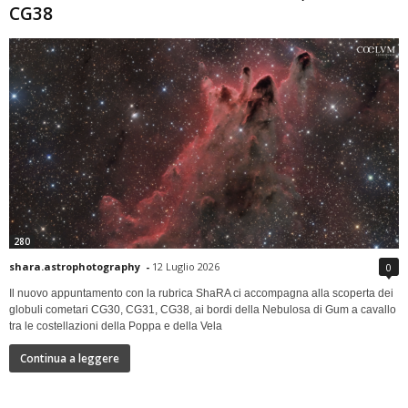
CG38
280
shara.astrophotography
-
12 Luglio 2026
0
Il nuovo appuntamento con la rubrica ShaRA ci accompagna alla scoperta dei
globuli cometari CG30, CG31, CG38, ai bordi della Nebulosa di Gum a cavallo
tra le costellazioni della Poppa e della Vela
Continua a leggere