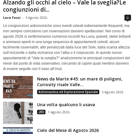
Alzando gli occhi al cielo – Vale la sveglia?Le
congiunzioni di...
Lara Fossi
-
5 Agosto 2026
0
Le congiunzioni astronomiche sono eventi celesti estremamente frequenti, ma
non sempre coincidono con osservazioni davvero spettacolari. Nel corso di
agosto 2026 si verificheranno numerosi incontri tra Luna, pianeti, stelle brillanti
e ammassi aperti in una lunga sequenza di appuntamenti celesti: alcuni
facilmente osservabili, altri penalizzati dalla luce del Sole, dalla scarsa altezza
sull’orizzonte o dalla vicinanza con l’alba o il crepuscolo. In questo nuovo
appuntamento di “Vale la sveglia?” analizzeremo le principali congiunzioni del
mese dal punto di vista osservativo, cercando di capire quali meritino davvero
di essere seguite con il naso all’insù.
News da Marte #45: un mare di poligoni,
Curiosity risale Valle...
Astronautica ed Esplorazione Spaziale
5 Agosto 2026
Una volta qualcuno li usava
280
1 Agosto 2026
Cielo del Mese di Agosto 2026