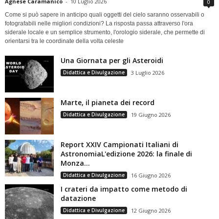
Agnese Caramanico
-
10 Luglio 2026
0
Come si può sapere in anticipo quali oggetti del cielo saranno osservabili o
fotografabili nelle migliori condizioni? La risposta passa attraverso l'ora
siderale locale e un semplice strumento, l'orologio siderale, che permette di
orientarsi tra le coordinate della volta celeste
Una Giornata per gli Asteroidi
Didattica e Divulgazione
3 Luglio 2026
Marte, il pianeta dei record
Didattica e Divulgazione
19 Giugno 2026
Report XXIV Campionati Italiani di
AstronomiaL'edizione 2026: la finale di
Monza...
Didattica e Divulgazione
16 Giugno 2026
I crateri da impatto come metodo di
datazione
Didattica e Divulgazione
12 Giugno 2026