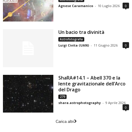
Agnese Caramanico
-
10 Luglio 2026
0
Un bacio tra divinità
Astrofotografia
Luigi Civita (UAN)
-
11 Giugno 2026
0
ShaRA#14.1 – Abell 370 e la
lente gravitazionale dell’Arco
del Drago
279
shara.astrophotography
-
9 Aprile 2026
0
Carica altri