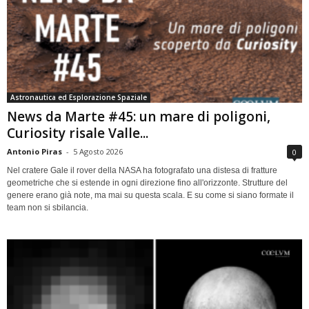
Astronautica ed Esplorazione Spaziale
News da Marte #45: un mare di poligoni,
Curiosity risale Valle...
Antonio Piras
-
5 Agosto 2026
0
Nel cratere Gale il rover della NASA ha fotografato una distesa di fratture
geometriche che si estende in ogni direzione fino all'orizzonte. Strutture del
genere erano già note, ma mai su questa scala. E su come si siano formate il
team non si sbilancia.