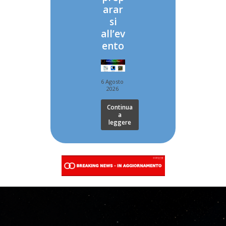
arar
si
all’ev
ento
6 Agosto
2026
Continua
a
leggere