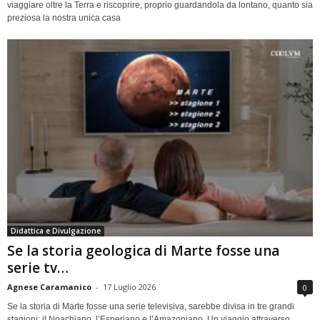
viaggiare oltre la Terra e riscoprire, proprio guardandola da lontano, quanto sia
preziosa la nostra unica casa
Didattica e Divulgazione
Se la storia geologica di Marte fosse una
serie tv…
Agnese Caramanico
-
17 Luglio 2026
0
Se la storia di Marte fosse una serie televisiva, sarebbe divisa in tre grandi
stagioni: il Noachiano, l’Esperiano e l’Amazoniano. Un viaggio attraverso