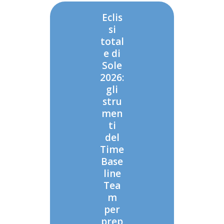
Eclis
si
total
e di
Sole
2026:
gli
stru
men
ti
del
Time
Base
line
Tea
m
per
prep