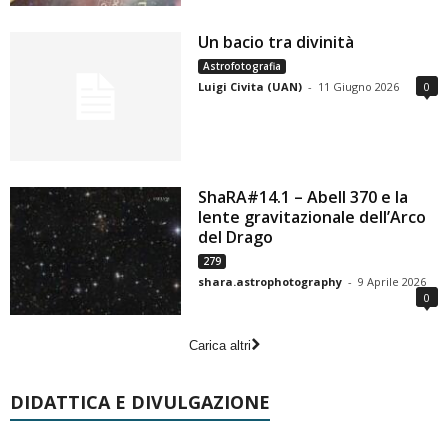
Un bacio tra divinità
Astrofotografia
Luigi Civita (UAN)
-
11 Giugno 2026
0
ShaRA#14.1 – Abell 370 e la
lente gravitazionale dell’Arco
del Drago
279
shara.astrophotography
-
9 Aprile 2026
0
Carica altri
DIDATTICA E DIVULGAZIONE