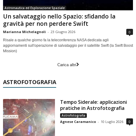
Astronautica ed Esplorazione Spaziale
Un salvataggio nello Spazio: sfidando la
gravità per non perdere Swift
Marianna Michelagnoli
-
23 Giugno 2026
0
Risale a qualche giorno fa la teleconferenza NASA dedicata agli
aggiornamenti sull'operazione di salvataggio per il satellite Swift (la Swift Boost
Mission)
Carica altri
ASTROFOTOGRAFIA
Tempo Siderale: applicazioni
pratiche in Astrofotografia
Astrofotografia
Agnese Caramanico
-
10 Luglio 2026
0