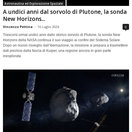
Astronautica ed Esplorazione Spaziale
A undici anni dal sorvolo di Plutone, la sonda
New Horizons...
Vincenzo Pettina
-
16 Luglio 2026
0
Trascorsi ormai undici anni dallo storico sorvolo di Plutone, la sonda New
Horizons della NASA continua il suo viaggio ai confini del Sistema Solare.
Dopo un nuovo risveglio dall’ibernazione, la missione si prepara a trasmettere
dati preziosi dalla fascia di Kuiper, una regione ancora in gran parte
inesplorata