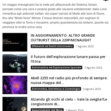
Un viaggio immaginario tra le mete più affascinanti del Sistema Solare,
pensato come una vera e propria guida alle vacanze extraterrestri: dalla Luna
romantica agli asteroidi solitari, dai super-vulcani di Marte alle lune di Giove,
fino alla “Morte Nera” Mimas. Cinque itinerari impossibili, per sognare di
viaggiare oltre la Terra e riscoprire, proprio guardandola da lontano, quanto sia
preziosa la nostra unica casa
IN AGGIORNAMENTO: ALTRO GRANDE
OUTBURST DELLA 220P/MCNAUGHT
Effemeridi ed Eventi Astronomici
7 Agosto 2026
Il futuro dell’esplorazione lunare passa per
l’Etna
Astronautica ed Esplorazione Spaziale
7 Agosto 2026
Abell 2255 nel radio più profondo di sempre:
nuova mappa del...
Astronomia, Astrofisica e Cosmologia
6 Agosto 2026
Alzando gli occhi al cielo – Vale la sveglia?Le
congiunzioni di...
Appuntamenti del Mese
5 Agosto 2026