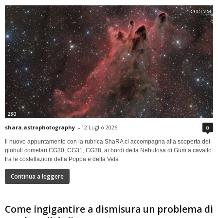
280
shara.astrophotography
-
12 Luglio 2026
0
Il nuovo appuntamento con la rubrica ShaRA ci accompagna alla scoperta dei
globuli cometari CG30, CG31, CG38, ai bordi della Nebulosa di Gum a cavallo
tra le costellazioni della Poppa e della Vela
Continua a leggere
Come ingigantire a dismisura un problema di