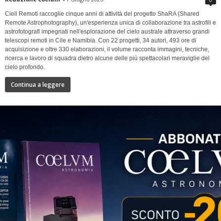
Cieli Remoti raccoglie cinque anni di attività del progetto ShaRA (Shared
Remote Astrophotography), un'esperienza unica di collaborazione tra astrofili e
astrofotografi impegnati nell'esplorazione del cielo australe attraverso grandi
telescopi remoti in Cile e Namibia. Con 22 progetti, 34 autori, 493 ore di
acquisizione e oltre 330 elaborazioni, il volume racconta immagini, tecniche,
ricerca e lavoro di squadra dietro alcune delle più spettacolari meraviglie del
cielo profondo.
Continua a leggere