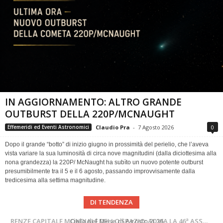
IN AGGIORNAMENTO: ALTRO GRANDE
OUTBURST DELLA 220P/MCNAUGHT
Claudio Pra
-
7 Agosto 2026
0
Effemeridi ed Eventi Astronomici
Dopo il grande “botto” di inizio giugno in prossimità del perielio, che l’aveva
vista variare la sua luminosità di circa nove magnitudini (dalla diciottesima alla
nona grandezza) la 220P/ McNaught ha subìto un nuovo potente outburst
presumibilmente tra il 5 e il 6 agosto, passando improvvisamente dalla
tredicesima alla settima magnitudine.
DI TENDENZA
SUPERNOVAE aggiornamenti del mese – Agosto 2026
Cielo del Mese di Agosto 2026