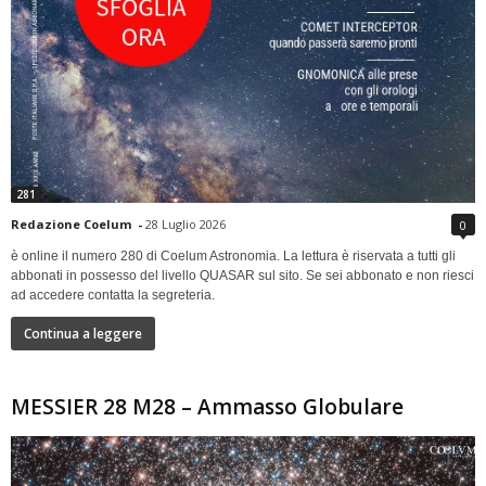
281
Redazione Coelum
-
28 Luglio 2026
0
è online il numero 280 di Coelum Astronomia. La lettura è riservata a tutti gli
abbonati in possesso del livello QUASAR sul sito. Se sei abbonato e non riesci
ad accedere contatta la segreteria.
Continua a leggere
MESSIER 28 M28 – Ammasso Globulare