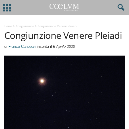
Home
>
Congiunzione
>
Congiunzione Venere Pleiadi
Congiunzione Venere Pleiadi
di
Franco Canepari
inserita il
6 Aprile 2020