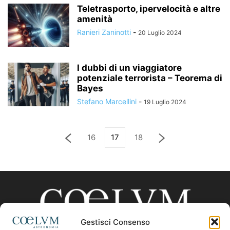
Teletrasporto, ipervelocità e altre
amenità
Ranieri Zaninotti
-
20 Luglio 2024
I dubbi di un viaggiatore
potenziale terrorista – Teorema di
Bayes
Stefano Marcellini
-
19 Luglio 2024
16
17
18
Gestisci Consenso