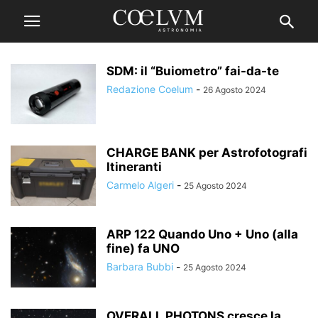
SDM: il “Buiometro” fai-da-te
Redazione Coelum
-
26 Agosto 2024
CHARGE BANK per Astrofotografi
Itineranti
Carmelo Algeri
-
25 Agosto 2024
ARP 122 Quando Uno + Uno (alla
fine) fa UNO
Barbara Bubbi
-
25 Agosto 2024
OVERALL PHOTONS cresce la