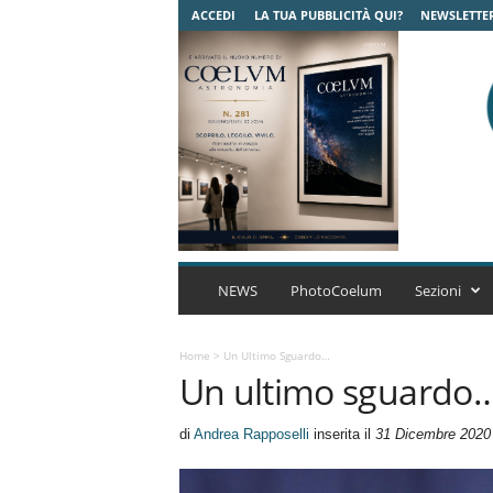
ACCEDI
LA TUA PUBBLICITÀ QUI?
NEWSLETTE
C
o
NEWS
PhotoCoelum
Sezioni
e
l
u
Home
>
Un Ultimo Sguardo…
Un ultimo sguardo
m
A
s
di
Andrea Rapposelli
inserita il
31 Dicembre 2020
t
r
o