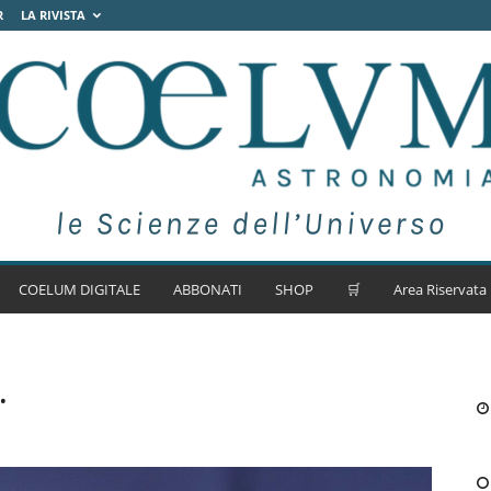
R
LA RIVISTA
COELUM DIGITALE
ABBONATI
SHOP
🛒
Area Riservata
…