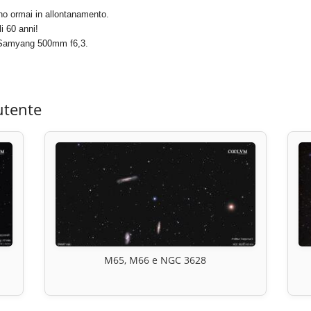
no ormai in allontanamento.
i 60 anni!
o Samyang 500mm f6,3.
utente
M65, M66 e NGC 3628