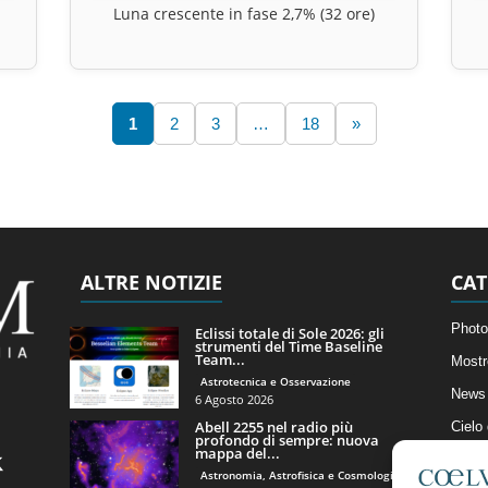
Luna crescente in fase 2,7% (32 ore)
1
2
3
…
18
»
ALTRE NOTIZIE
CAT
Photo
Eclissi totale di Sole 2026: gli
strumenti del Time Baseline
Team...
Mostr
Astrotecnica e Osservazione
News 
6 Agosto 2026
Abell 2255 nel radio più
Cielo
profondo di sempre: nuova
mappa del...
Astro
Astronomia, Astrofisica e Cosmologia