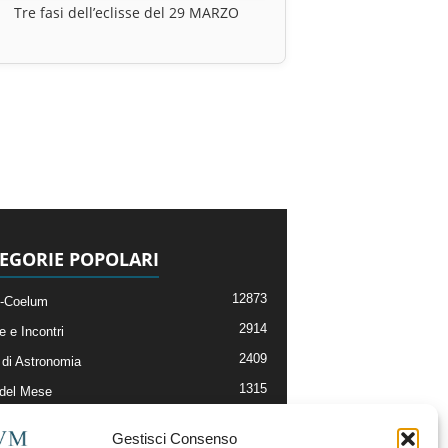
Tre fasi dell’eclisse del 29 MARZO
EGORIE POPOLARI
12873
-Coelum
2914
e e Incontri
2409
di Astronomia
1315
 del Mese
365
nomia, Astrofisica e Cosmologia
Gestisci Consenso