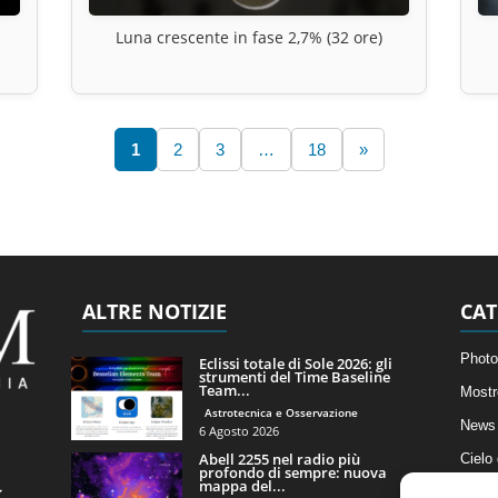
Luna crescente in fase 2,7% (32 ore)
1
2
3
…
18
»
ALTRE NOTIZIE
CAT
Photo
Eclissi totale di Sole 2026: gli
strumenti del Time Baseline
Team...
Mostr
Astrotecnica e Osservazione
News 
6 Agosto 2026
Abell 2255 nel radio più
Cielo
profondo di sempre: nuova
mappa del...
Astro