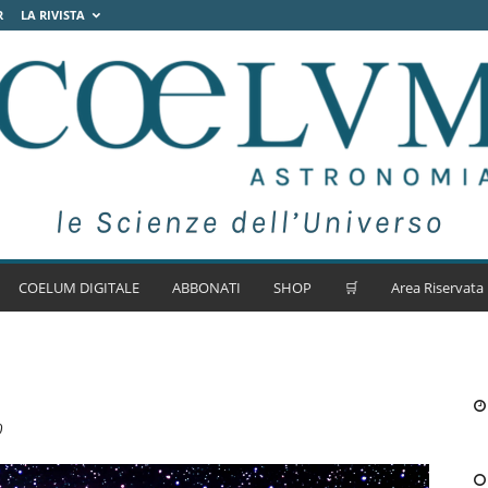
R
LA RIVISTA
COELUM DIGITALE
ABBONATI
SHOP
🛒
Area Riservata
0