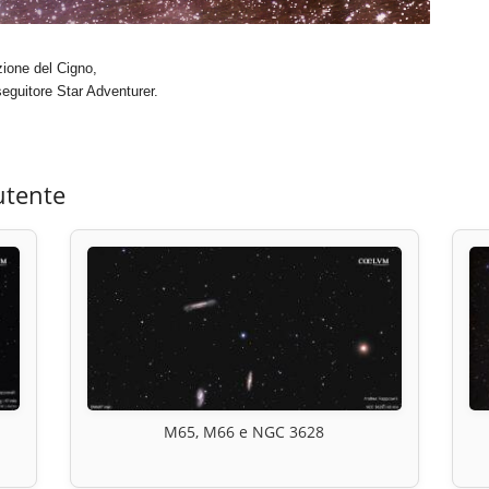
zione del Cigno,
guitore Star Adventurer.
utente
M65, M66 e NGC 3628