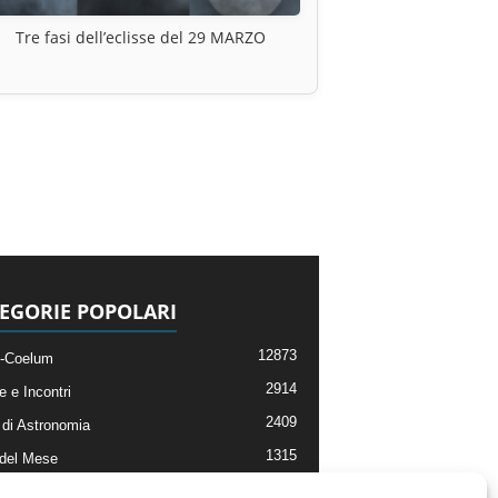
Tre fasi dell’eclisse del 29 MARZO
EGORIE POPOLARI
12873
-Coelum
2914
e e Incontri
2409
di Astronomia
1315
 del Mese
365
nomia, Astrofisica e Cosmologia