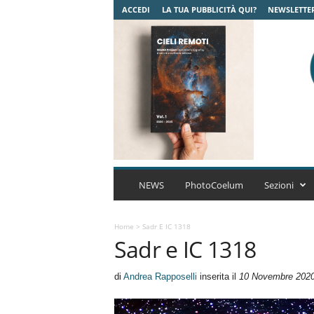
ACCEDI
LA TUA PUBBLICITÀ QUI?
NEWSLETTE
C
o
NEWS
PhotoCoelum
Sezioni
e
l
u
Home
>
Sadr E IC 1318
Sadr e IC 1318
m
A
s
di
Andrea Rapposelli
inserita il
10 Novembre 202
t
r
o