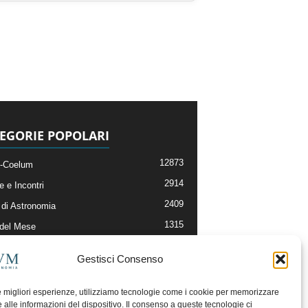
EGORIE POPOLARI
12873
-Coelum
2914
e e Incontri
2409
di Astronomia
1315
 del Mese
365
nomia, Astrofisica e Cosmologia
Gestisci Consenso
268
li e Risorse On-Line
192
og della Redazione
le migliori esperienze, utilizziamo tecnologie come i cookie per memorizzare
 alle informazioni del dispositivo. Il consenso a queste tecnologie ci