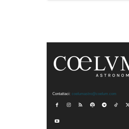
Contattaci:
coelumastro@coelum.com