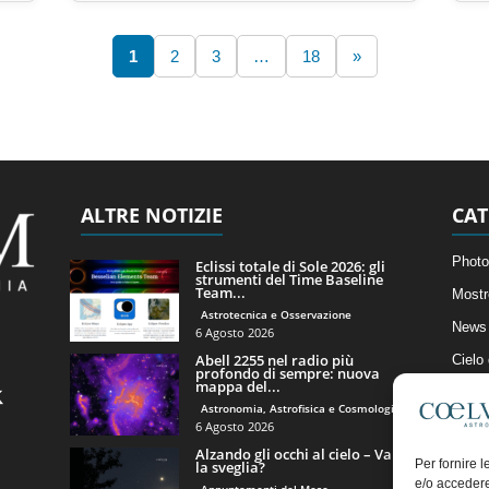
1
2
3
…
18
»
ALTRE NOTIZIE
CAT
Photo
Eclissi totale di Sole 2026: gli
strumenti del Time Baseline
Team...
Mostr
Astrotecnica e Osservazione
News 
6 Agosto 2026
Abell 2255 nel radio più
Cielo
profondo di sempre: nuova
mappa del...
Astro
Astronomia, Astrofisica e Cosmologia
Artico
6 Agosto 2026
Alzando gli occhi al cielo – Vale
Il Bl
Per fornire 
la sveglia?
e/o accedere