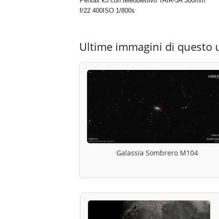
Pentax k5 con teleobiettivo TAIR-3A 300mm
f/22 400ISO 1/800s
Ultime immagini di questo 
Galassia Sombrero M104