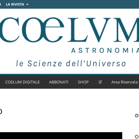
R
LA RIVISTA
COELUM DIGITALE
ABBONATI
SHOP
🛒
Area Riservata
o