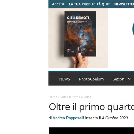
ACCEDI
LA TUA PUBBLICITÀ QUI?
NEWSLETTE
C
o
NEWS
PhotoCoelum
Sezioni
e
l
u
Home
>
Oltre Il Primo Quarto
Oltre il primo quart
m
A
s
di
Andrea Rapposelli
inserita il
4 Ottobre 2020
t
r
o