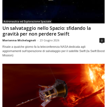
Astronautica ed Esplorazione Spaziale
Un salvataggio nello Spazio: sfidando la
gravità per non perdere Swift
Marianna Michelagnoli
-
23 Giugno 2026
0
Risale a qualche giorno fa la teleconferenza NASA dedicata agli
aggiornamenti sull'operazione di salvataggio per il satellite Swift (la Swift Boost
Mission)