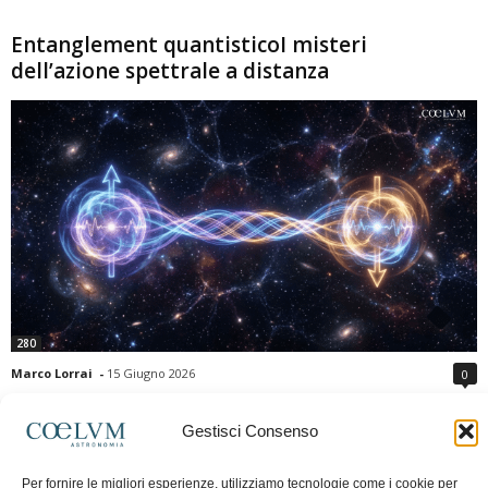
Entanglement quantisticoI misteri
dell’azione spettrale a distanza
280
Marco Lorrai
-
15 Giugno 2026
0
L'entanglement quantistico è uno dei fenomeni più sorprendenti della fisica
moderna: due particelle possono mostrare correlazioni che sembrano ignorare
Gestisci Consenso
la distanza che le separa. Gli esperimenti e i teoremi di Bell hanno escluso le
semplici spiegazioni basate su "variabili nascoste" locali, confermando le
Per fornire le migliori esperienze, utilizziamo tecnologie come i cookie per
previsioni della meccanica quantistica. Nonostante ciò, l'entanglement non