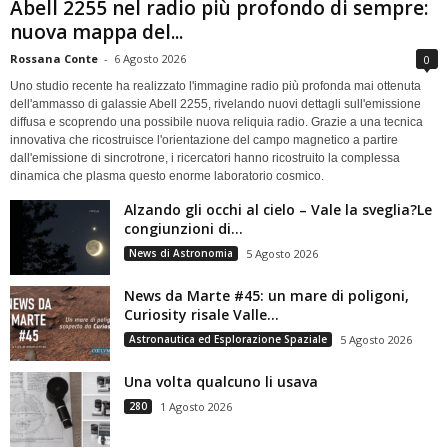
Abell 2255 nel radio più profondo di sempre:
nuova mappa del...
Rossana Conte
-
6 Agosto 2026
0
Uno studio recente ha realizzato l'immagine radio più profonda mai ottenuta
dell'ammasso di galassie Abell 2255, rivelando nuovi dettagli sull'emissione
diffusa e scoprendo una possibile nuova reliquia radio. Grazie a una tecnica
innovativa che ricostruisce l'orientazione del campo magnetico a partire
dall'emissione di sincrotrone, i ricercatori hanno ricostruito la complessa
dinamica che plasma questo enorme laboratorio cosmico.
Alzando gli occhi al cielo – Vale la sveglia?Le
congiunzioni di...
News di Astronomia
5 Agosto 2026
News da Marte #45: un mare di poligoni,
Curiosity risale Valle...
Astronautica ed Esplorazione Spaziale
5 Agosto 2026
Una volta qualcuno li usava
280
1 Agosto 2026