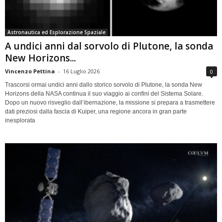
Astronautica ed Esplorazione Spaziale
A undici anni dal sorvolo di Plutone, la sonda
New Horizons...
Vincenzo Pettina
-
16 Luglio 2026
0
Trascorsi ormai undici anni dallo storico sorvolo di Plutone, la sonda New
Horizons della NASA continua il suo viaggio ai confini del Sistema Solare.
Dopo un nuovo risveglio dall’ibernazione, la missione si prepara a trasmettere
dati preziosi dalla fascia di Kuiper, una regione ancora in gran parte
inesplorata