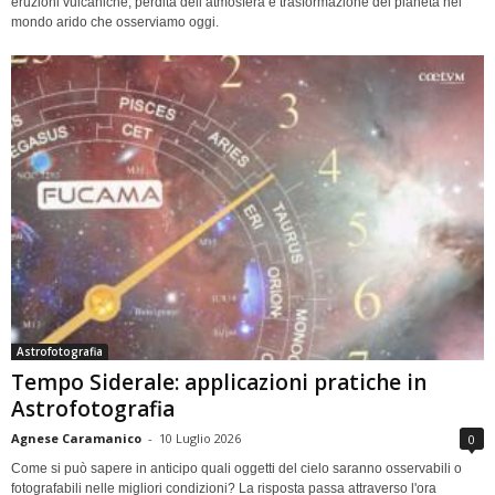
eruzioni vulcaniche, perdita dell’atmosfera e trasformazione del pianeta nel
mondo arido che osserviamo oggi.
Astrofotografia
Tempo Siderale: applicazioni pratiche in
Astrofotografia
Agnese Caramanico
-
10 Luglio 2026
0
Come si può sapere in anticipo quali oggetti del cielo saranno osservabili o
fotografabili nelle migliori condizioni? La risposta passa attraverso l'ora