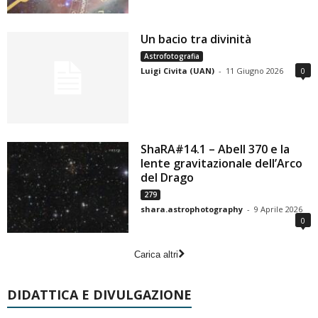
Un bacio tra divinità
Astrofotografia
Luigi Civita (UAN)
-
11 Giugno 2026
0
ShaRA#14.1 – Abell 370 e la
lente gravitazionale dell’Arco
del Drago
279
shara.astrophotography
-
9 Aprile 2026
0
Carica altri
DIDATTICA E DIVULGAZIONE