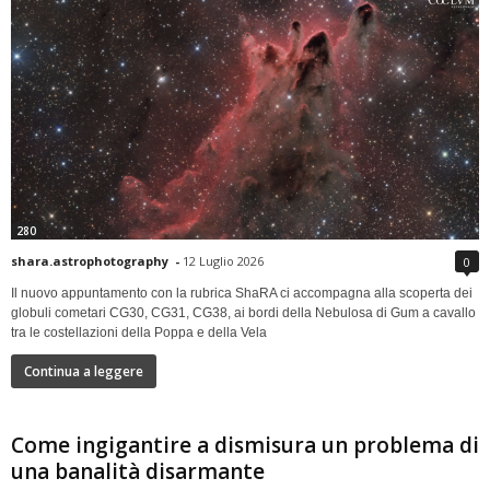
280
shara.astrophotography
-
12 Luglio 2026
0
Il nuovo appuntamento con la rubrica ShaRA ci accompagna alla scoperta dei
globuli cometari CG30, CG31, CG38, ai bordi della Nebulosa di Gum a cavallo
tra le costellazioni della Poppa e della Vela
Continua a leggere
Come ingigantire a dismisura un problema di
una banalità disarmante