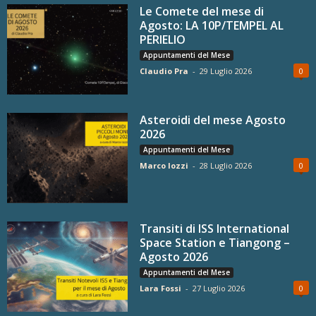
Le Comete del mese di
Agosto: LA 10P/TEMPEL AL
PERIELIO
Appuntamenti del Mese
Claudio Pra
-
29 Luglio 2026
0
Asteroidi del mese Agosto
2026
Appuntamenti del Mese
Marco Iozzi
-
28 Luglio 2026
0
Transiti di ISS International
Space Station e Tiangong –
Agosto 2026
Appuntamenti del Mese
Lara Fossi
-
27 Luglio 2026
0